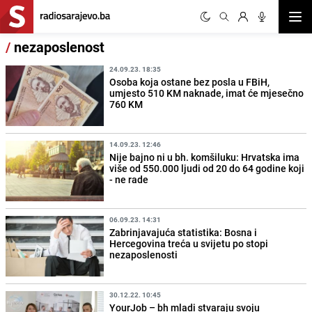
Otvor
/
nezaposlenost
24.09.23. 18:35
Osoba koja ostane bez posla u FBiH,
umjesto 510 KM naknade, imat će mjesečno
760 KM
14.09.23. 12:46
Nije bajno ni u bh. komšiluku: Hrvatska ima
više od 550.000 ljudi od 20 do 64 godine koji
- ne rade
06.09.23. 14:31
Zabrinjavajuća statistika: Bosna i
Hercegovina treća u svijetu po stopi
nezaposlenosti
30.12.22. 10:45
YourJob – bh mladi stvaraju svoju