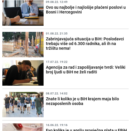
09.08.22. 12:49
Ovo su najbolje i najlošije plaćeni poslovi u
Bosni i Hercegovini
01.08.22. 21:35
Zabrinjavajuća situacija u BiH: Poslodavci
trebaju više od 6.300 radnika, ali ih na
tržištu nema!
17.07.22. 19:22
Agencija za rad i zapošljavanje tvrdi: Veliki
broj ljudi u BiH ne želi raditi
08.07.22. 14:02
Znate li koliko je u BiH krajem maja bilo
nezaposlenih osoba
16.06.22. 19:16
Evo kolika je u aprilu prosječna plata u FBiH