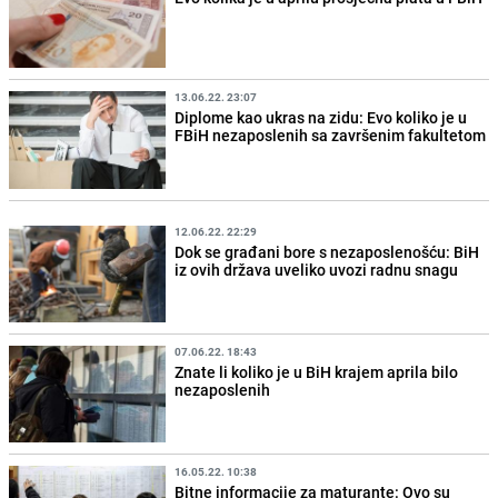
13.06.22. 23:07
Diplome kao ukras na zidu: Evo koliko je u
FBiH nezaposlenih sa završenim fakultetom
12.06.22. 22:29
Dok se građani bore s nezaposlenošću: BiH
iz ovih država uveliko uvozi radnu snagu
07.06.22. 18:43
Znate li koliko je u BiH krajem aprila bilo
nezaposlenih
16.05.22. 10:38
Bitne informacije za maturante: Ovo su