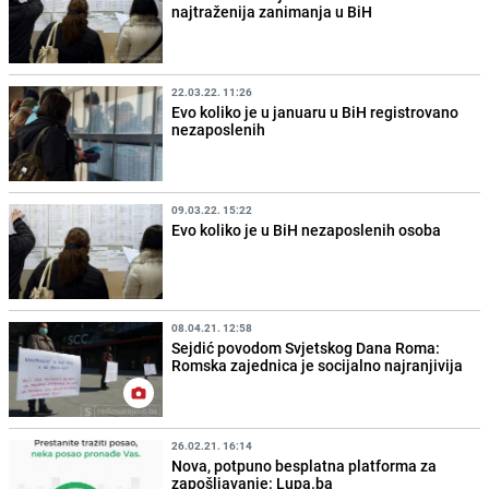
najtraženija zanimanja u BiH
22.03.22. 11:26
Evo koliko je u januaru u BiH registrovano
nezaposlenih
09.03.22. 15:22
Evo koliko je u BiH nezaposlenih osoba
08.04.21. 12:58
Sejdić povodom Svjetskog Dana Roma:
Romska zajednica je socijalno najranjivija
26.02.21. 16:14
Nova, potpuno besplatna platforma za
zapošljavanje: Lupa.ba