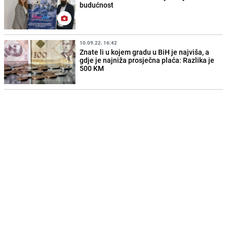
budućnost
10.09.22. 16:42
Znate li u kojem gradu u BiH je najviša, a
gdje je najniža prosječna plaća: Razlika je
500 KM