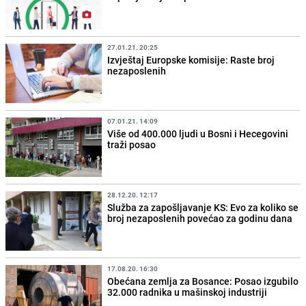
27.01.21. 20:25
Izvještaj Europske komisije: Raste broj
nezaposlenih
07.01.21. 14:09
Više od 400.000 ljudi u Bosni i Hecegovini
traži posao
28.12.20. 12:17
Služba za zapošljavanje KS: Evo za koliko se
broj nezaposlenih povećao za godinu dana
17.08.20. 16:30
Obećana zemlja za Bosance: Posao izgubilo
32.000 radnika u mašinskoj industriji