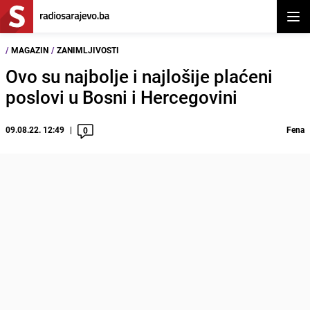
Otvor
/
MAGAZIN
/
ZANIMLJIVOSTI
Ovo su najbolje i najlošije plaćeni
poslovi u Bosni i Hercegovini
09.08.22. 12:49
Fena
0