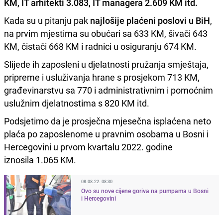
KM, IT arhitekti 3.083, IT managera 2.609 KM itd.
Kada su u pitanju pak
najlošije plaćeni poslovi u BiH
,
na prvim mjestima su obućari sa 633 KM, šivači 643
KM, čistači 668 KM i radnici u osiguranju 674 KM.
Slijede ih zaposleni u djelatnosti pružanja smještaja,
pripreme i usluživanja hrane s prosjekom 713 KM,
građevinarstvu sa 770 i administrativnim i pomoćnim
uslužnim djelatnostima s 820 KM itd.
Podsjetimo da je prosječna mjesečna isplaćena neto
plaća po zaposlenome u pravnim osobama u Bosni i
Hercegovini u prvom kvartalu 2022. godine
iznosila 1.065 KM.
08.08.22. 08:30
Ovo su nove cijene goriva na pumpama u Bosni
i Hercegovini