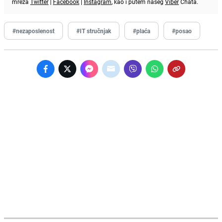
mreža
Twitter
|
Facebook
|
Instagram
, kao i putem našeg
Viber
Chata.
#nezaposlenost
#IT stručnjak
#plaća
#posao