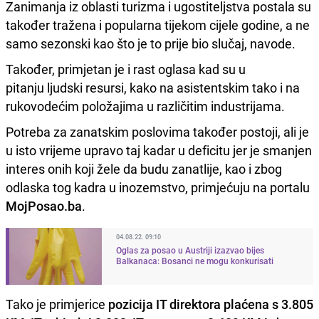
Zanimanja iz oblasti turizma i ugostiteljstva postala su
također tražena i popularna tijekom cijele godine, a ne
samo sezonski kao što je to prije bio slučaj, navode.
Također, primjetan je i rast oglasa kad su u
pitanju ljudski resursi, kako na asistentskim tako i na
rukovodećim položajima u različitim industrijama.
Potreba za zanatskim poslovima također postoji, ali je
u isto vrijeme upravo taj kadar u deficitu jer je smanjen
interes onih koji žele da budu zanatlije, kao i zbog
odlaska tog kadra u inozemstvo, primjećuju na portalu
MojPosao.ba
.
04.08.22. 09:10
Oglas za posao u Austriji izazvao bijes
Balkanaca: Bosanci ne mogu konkurisati
Tako je primjerice
pozicija IT direktora plaćena s 3.805