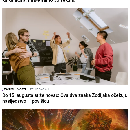
kalkulatora: Imate samo 30 sekundi
/
ZANIMLJIVOSTI
I
PRIJE OKO 6H
Do 15. augusta stiže novac: Ova dva znaka Zodijaka očekuju
nasljedstvo ili povišicu