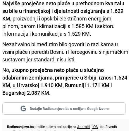
Najviše prosječne neto plaće u prethodnom kvartalu
su bile u financijskoj i djelatnosti osiguranja s 1.629
KM
, proizvodnji i opskrbi električnom energijom,
plinom, parom i klimatizaciji s 1.585 KM i sektoru
informacija i komunikacija s 1.529 KM.
Nezahvalno bi međutim bilo govoriti o razlikama u
visini plaće i porediti Bosnu i Hercegovinu s njemačkim
sustavom jer standardi nisu isti.
No,
ukupno prosječna neto plaća u slučajno
odabranim zemljama, primjerice u Srbiji, iznosi 1.524
KM, u Hrvatskoj 1.910 KM, Rumuniji 1.171 KM i
Bugarskoj 2.087 KM.
Dodajte Radiosarajevo.ba u omiljene Google izvore
Radiosarajevo.ba
pratite putem aplikacije za
Android
|
iOS
i društvenih