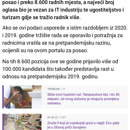
posao i preko 8.600 radnih mjesta, a najveći broj
oglasa bio je vezan za IT industriju te ugostiteljstvo i
turizam gdje se tražio radnik više.
Ako se ovi podaci usporede s istim razdobljem iz 2020.
i 2019. godine tržište rada se oporavilo i potražnja za
radnicima vratila se na pretpandemijsku razinu,
ocijenili su na ovom portalu za posao.
Na tih 8.600 pozicija ove se godine prijavilo više od
100.000 kandidata što također predstavlja rast u
odnosu na pretpandemijsku 2019. godinu.
TRENDING
Stiže novi toplotni val: Temperature idu i do 40
stepeni, od ovog datuma je moguća promjena
vremena
09.08.22. 11:37
Znate li koji je najskuplji grad u regiji: Evo gdje
je u čitavoj priči Sarajevo