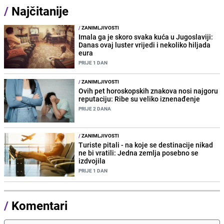
/
Najčitanije
/
ZANIMLJIVOSTI
Imala ga je skoro svaka kuća u Jugoslaviji:
Danas ovaj luster vrijedi i nekoliko hiljada
eura
PRIJE 1 DAN
/
ZANIMLJIVOSTI
Ovih pet horoskopskih znakova nosi najgoru
reputaciju: Ribe su veliko iznenađenje
PRIJE 2 DANA
/
ZANIMLJIVOSTI
Turiste pitali - na koje se destinacije nikad
ne bi vratili: Jedna zemlja posebno se
izdvojila
PRIJE 1 DAN
/
Komentari