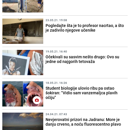
23.05.21. 19:08
Pogledajte šta je to profesor nacrtao, a što
je zadivilo njegove učenike
19.05.21. 16:40
Očekivali su sasvim nešto drugo: Ovo su
jedne od najgorih tetovaža
18.05.21. 16:26
Student biologije ulovio ribu pa ostao
šokiran: "Vidio sam vanzemaljca plavih
očiju"
24.04.21. 07:43
Nevjerovatni prizori na Jadranu: More je
danju crveno, a noću fluorescentno plavo