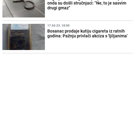
onda su došli stručnjaci: "Ne, to je sasvim
drugi gmaz"
17.03.23. 18:00
Bosanac prodaje kutiju cigareta iz ratnih
godina: Pažnju privlači akciza s 'ljiljanima'