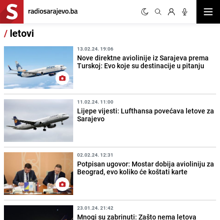
Otvor
/
letovi
13.02.24. 19:06
Nove direktne aviolinije iz Sarajeva prema
Turskoj: Evo koje su destinacije u pitanju
11.02.24. 11:00
Lijepe vijesti: Lufthansa povećava letove za
Sarajevo
02.02.24. 12:31
Potpisan ugovor: Mostar dobija avioliniju za
Beograd, evo koliko će koštati karte
23.01.24. 21:42
Mnogi su zabrinuti: Zašto nema letova