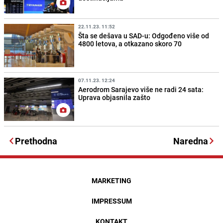
22.11.23. 11:52
Šta se dešava u SAD-u: Odgođeno više od
4800 letova, a otkazano skoro 70
07.11.23. 12:24
Aerodrom Sarajevo više ne radi 24 sata:
Uprava objasnila zašto
Prethodna
Naredna
MARKETING
IMPRESSUM
KONTAKT