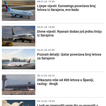
08.01.24. 19:39
Lijepe vijesti: Eurowings povećava broj
letova iz Sarajeva, evo kada
03.01.24. 18:32
Divne vijesti: Ryanair dodao još jednu liniju
iz Sarajeva
03.01.24. 07:09
Poznati detalji: Qatar povećava broj letova
za Sarajevo
30.12.23. 20:16
Otkazano više od 400 letova u Španiji,
razlog - štrajk
29.12.23. 10:53
Ljudi se iznenadili onim što su pronašli u