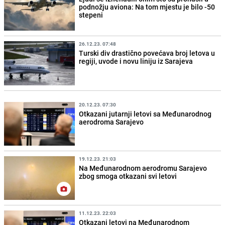
podnožju aviona: Na tom mjestu je bilo -50
stepeni
26.12.23. 07:48
Turski div drastično povećava broj letova u
regiji, uvode i novu liniju iz Sarajeva
20.12.23. 07:30
Otkazani jutarnji letovi sa Međunarodnog
aerodroma Sarajevo
19.12.23. 21:03
Na Međunarodnom aerodromu Sarajevo
zbog smoga otkazani svi letovi
11.12.23. 22:03
Otkazani letovi na Međunarodnom