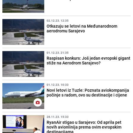
02.12.23. 12:35
Otkazuju se letovi na Međunarodnom
aerodromu Sarajevo
01.12.23. 21:35
Raspisan konkurs: Još jedan evropski gigant
stiže na Aerodrom Sarajevo?
01.12.23. 10:33
Novi letovi iz Tuzle: Poznata aviokompanija
počinje s radom, ovo su destinacije i cijene
28.11.23. 15:33
RyanAir stigao u Sarajevo: Od aprila pet
novih avionlinija prema ovim evropskim
destinacijama