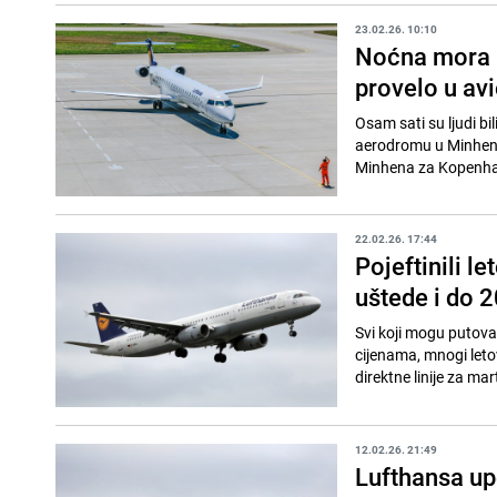
23.02.26. 10:10
Noćna mora 
provelo u av
Osam sati su ljudi bi
aerodromu u Minhenu.
Minhena za Kopenhag
22.02.26. 17:44
Pojeftinili l
uštede i do 
Svi koji mogu putovat
cijenama, mnogi letov
direktne linije za mar
12.02.26. 21:49
Lufthansa up