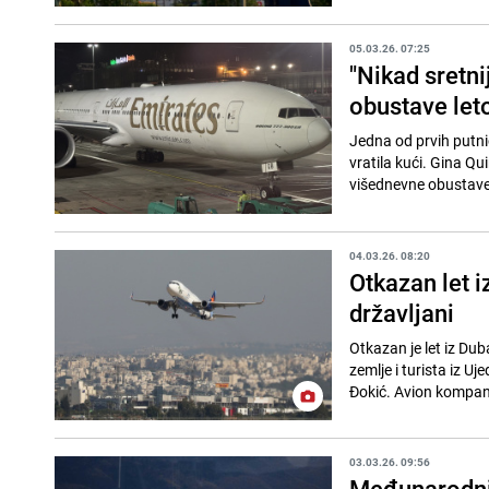
05.03.26. 07:25
"Nikad sretnij
obustave let
Jedna od prvih putnica
vratila kući. Gina Qu
višednevne obustave
04.03.26. 08:20
Otkazan let i
državljani
Otkazan je let iz Dub
zemlje i turista iz 
Đokić. Avion kompani
03.03.26. 09:56
Međunarodni