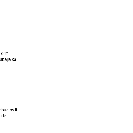
ostati bez vode
24.07.26. 08:11
|
LOKALNE TEME
u 6:21
Dubaija ka
obustavili
jade