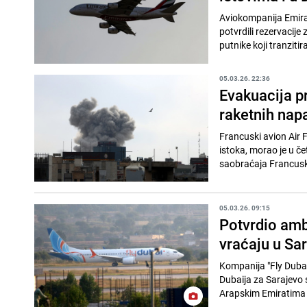
Aviokompanija Emirat
potvrdili rezervacij
putnike koji tranzitir
05.03.26. 22:36
Evakuacija pr
raketnih nap
Francuski avion Air 
istoka, morao je u čet
saobraćaja Francuske
05.03.26. 09:15
Potvrdio amb
vraćaju u Sa
Kompanija "Fly Dubai"
Dubaija za Sarajevo 
Arapskim Emiratima (