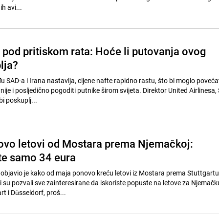
h avi...
 pod pritiskom rata: Hoće li putovanja ovog
plja?
 SAD-a i Irana nastavlja, cijene nafte rapidno rastu, što bi moglo poveća
je i posljedično pogoditi putnike širom svijeta. Direktor United Airlinesa,
i poskuplj...
vo letovi od Mostara prema Njemačkoj:
te samo 34 eura
bjavio je kako od maja ponovo kreću letovi iz Mostara prema Stuttgartu 
i su pozvali sve zainteresirane da iskoriste popuste na letove za Njemač
art i Düsseldorf, proš...