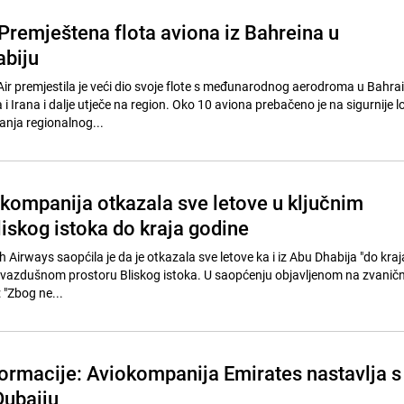
 Premještena flota aviona iz Bahreina u
abiju
ir premjestila je veći dio svoje flote s međunarodnog aerodroma u Bahra
i Irana i dalje utječe na region. Oko 10 aviona prebačeno je na sigurnije l
nja regionalnog...
kompanija otkazala sve letove u ključnim
iskog istoka do kraja godine
 Airways saopćila je da je otkazala sve letove ka i iz Abu Dhabija "do kraj
 vazdušnom prostoru Bliskog istoka. U saopćenju objavljenom na zvanično
 "Zbog ne...
formacije: Aviokompanija Emirates nastavlja s
Dubaiju