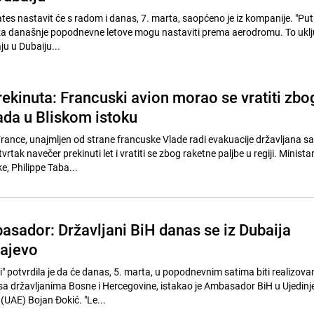
es nastavit će s radom i danas, 7. marta, saopćeno je iz kompanije. "Putn
e za današnje popodnevne letove mogu nastaviti prema aerodromu. To uklju
aju u Dubaiju...
ekinuta: Francuski avion morao se vratiti zbo
ada u Bliskom istoku
France, unajmljen od strane francuske Vlade radi evakuacije državljana sa
vrtak navečer prekinuti let i vratiti se zbog raketne paljbe u regiji. Minista
, Philippe Taba...
asador: Državljani BiH danas se iz Dubaija
rajevo
 potvrdila je da će danas, 5. marta, u popodnevnim satima biti realizovan 
sa državljanima Bosne i Hercegovine, istakao je Ambasador BiH u Ujedin
UAE) Bojan Đokić. "Le...