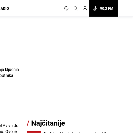
RADIO
90,2 FM
ja ključnih
 putnika
/
Najčitanije
l Avivu do
nu. Ovo je