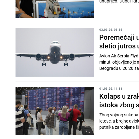
unaprijed. Dubai i dr
03.03.26. 08:35
Poremećaji u
sletio jutros
Avion Air Serbia Flyd
minut, objavljeno je 
Beogradu u 20:20 sati
01.03.26. 11:31
Kolaps u zra
istoka zbog 
Zbog vojnog sukoba i
letove, a brojne aviok
putnika zarobljene ši