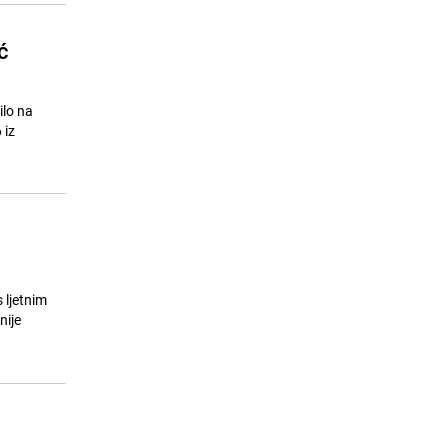
ć
ilo na
 iz
 ljetnim
nije