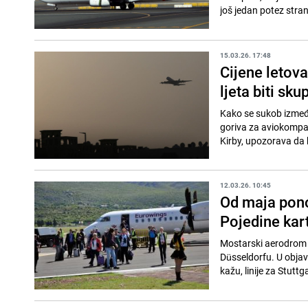
još jedan potez strani
15.03.26. 17:48
Cijene letova
ljeta biti sku
Kako se sukob između
goriva za aviokompani
Kirby, upozorava da b
12.03.26. 10:45
Od maja pono
Pojedine kar
Mostarski aerodrom o
Düsseldorfu. U objav
kažu, linije za Stuttg