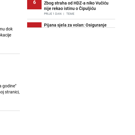
6
Zbog straha od HDZ-a niko Vučiću
nije rekao istinu o Čipuljiću
PRIJE 1 DAN
|
TEME
Pijana sjela za volan: Osiguranje
inu dok
7
odbilo isplatu štete na vozilu koje je
okacije
slupala Anja Ljubojević
PRIJE 2 DANA
|
BOSNA I HERCEGOVINA
Znate li šta Dino Merlin pojede prije
8
izlaska na scenu? Njegov ritual
iznenadio mnoge
PRIJE 1 DAN
|
SHOWBIZ
Akcija na Dobrinji: Specijalci MUP-a
9
KS opkolili zgradu
a godine"
PRIJE 2 DANA
|
LOKALNE TEME
j stranici,
Nastavak provokacija: MUP RS
10
oduzeo zastavu s ljiljanima i
sankcionisao vozača iz Bosanskog
Novog
PRIJE 1 DAN
|
BOSNA I HERCEGOVINA
Kao iz slastičarne: Rolada od