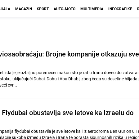
HALA
MAGAZIN
SPORT
AUTO-MOTO
MULTIMEDIA
INFOGRAFIKE
viosaobraćaju: Brojne kompanije otkazuju sve
t i dalje je ozbiljno poremećen nakon što je rat u Iranu doveo do zatvaran
stoku, uključujući Dubai, Dohu i Abu Dhabi, zbog čega su desetine hiljada
eći evr...
Flydubai obustavlja sve letove ka Izraelu do
anija flydubai obustavila je sve letove ka i iz aerodroma Ben Gurion u Te
kalacije sukoba između Izraela i Irana te porasta sigurnosnih rizika u regio