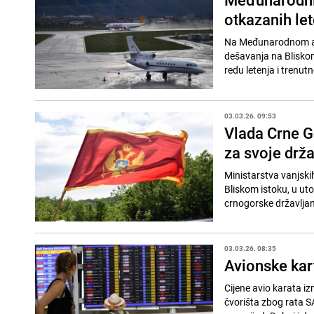
otkazanih le
Na Međunarodnom aer
dešavanja na Bliskom
redu letenja i trenut
03.03.26. 09:53
Vlada Crne Go
za svoje drž
Ministarstva vanjski
Bliskom istoku, u ut
crnogorske državljane
03.03.26. 08:35
Avionske kar
Cijene avio karata iz
čvorišta zbog rata S