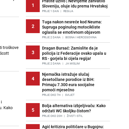
Pratite uživo | Nevrijeme zahvatilo
1
Sloveniju, oluje idu prema Hrvatskoj
PRIJE 1 DAN
|
REGIJA
Tuga nakon nesreće kod Neuma:
2
Supruga poginulog motocikliste
oglasila se emotivnom objavom
PRIJE 2 DANA
|
BOSNA I HERCEGOVINA
ti troškove
Dragan Bursać: Zamislite da je
3
 Scott
policija iz Federacije ovako upala u
RS - gorjela bi cijela regija!
PRIJE 2 DANA
|
JA MISLIM
Njemačka istražuje slučaj
4
desetočlane porodice iz BiH:
Primaju 7.300 eura socijalne
pomoći mjesečno
PRIJE OKO 7H
|
SVIJET
i
Bolja alternativa izbjeljivaču: Kako
ku. Kako
5
održati WC školjku čistom?
PRIJE OKO 20H
|
ŽIVOT I STIL
Agić kritizira političare u Bugojnu: