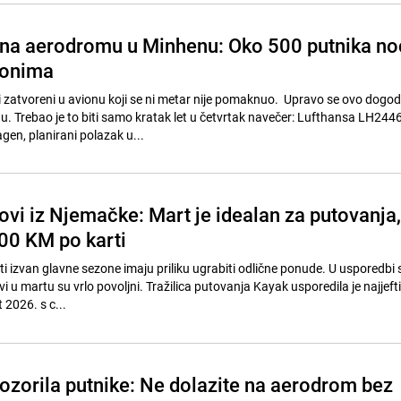
na aerodromu u Minhenu: Oko 500 putnika no
ionima
li zatvoreni u avionu koji se ni metar nije pomaknuo. Upravo se ovo dogod
 Trebao je to biti samo kratak let u četvrtak navečer: Lufthansa LH2446
en, planirani polazak u...
etovi iz Njemačke: Mart je idealan za putovanja,
200 KM po karti
i izvan glavne sezone imaju priliku ugrabiti odlične ponude. U usporedbi s
i u martu su vrlo povoljni. Tražilica putovanja Kayak usporedila je najjefti
t 2026. s c...
ozorila putnike: Ne dolazite na aerodrom bez