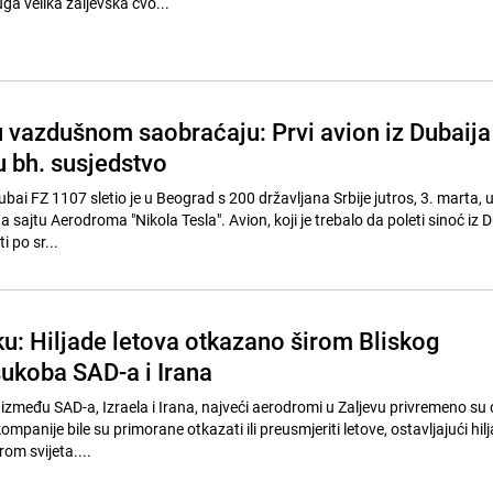
uga velika zaljevska čvo...
 vazdušnom saobraćaju: Prvi avion iz Dubaija
 u bh. susjedstvo
ubai FZ 1107 sletio je u Beograd s 200 državljana Srbije jutros, 3. marta, 
na sajtu Aerodroma "Nikola Tesla". Avion, koji je trebalo da poleti sinoć iz 
 po sr...
ku: Hiljade letova otkazano širom Bliskog
sukoba SAD-a i Irana
zmeđu SAD-a, Izraela i Irana, najveći aerodromi u Zaljevu privremeno su 
ompanije bile su primorane otkazati ili preusmjeriti letove, ostavljajući hil
rom svijeta....