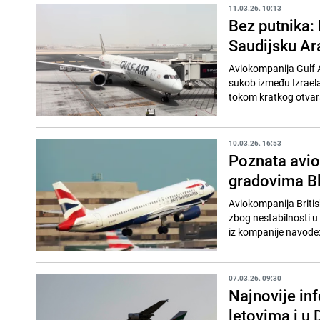
11.03.26. 10:13
Bez putnika:
Saudijsku Ar
Aviokompanija Gulf A
sukob između Izraela 
tokom kratkog otvara
10.03.26. 16:53
Poznata avio
gradovima Bl
Aviokompanija British
zbog nestabilnosti u
iz kompanije navode:
07.03.26. 09:30
Najnovije in
letovima i u 