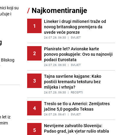
11
čokolade i kokosa bez pečenja,
ici koji su
/
Najkomentiranije
jednostavan desert bez imalo muke
čuje i
PRIJE 2 DANA
|
RECEPTI
Lineker i drugi milioneri traže od
1
novog britanskog premijera da
Pojavili su vam se mravi u kući? Bez
12
uvede veće poreze
brige, ovo su najbolji načini da ih se
riješite
24.07.26. 06:30
|
SVIJET
g
PRIJE 2 DANA
|
ŽIVOT I STIL
Planirate let? Avionske karte
2
ponovo poskupjele: Ovo su najnoviji
Kako izgleda travnjak stadiona
13
podaci Eurostata
 Bliskog
Koševo nakon tri koncerta Dine
Merlina
24.07.26. 06:30
|
SVIJET
r
PRIJE 2 DANA
|
FOTO
Tajna savršene kajgane: Kako
3
postići kremastu teksturu bez
Tajna savršenog makedonskog
14
mlijeka i vrhnja?
ajvara: Stari recept za kremast i
bogat okus
24.07.26. 06:30
|
RECEPTI
PRIJE 1 DAN
|
RECEPTI
Treslo se tlo u Americi: Zemljotres
4
jačine 5,0 pogodio Teksas
Ogromna potrošnja vode u dijelu
15
BiH: Inspektori krenuli u kontrole,
24.07.26. 06:41
|
SVIJET
let iz
slijede kazne
jenim
Nevrijeme zahvatilo Sloveniju:
PRIJE 2 DANA
|
BOSNA I HERCEGOVINA
5
Padao grad, jak vjetar rušio stabla