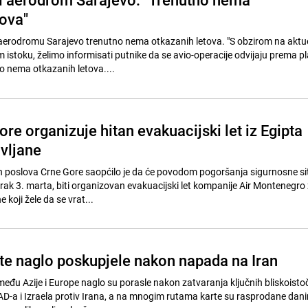
tova"
odromu Sarajevo trenutno nema otkazanih letova. "S obzirom na aktu
 istoku, želimo informisati putnike da se avio-operacije odvijaju prema 
no nema otkazanih letova....
re organizuje hitan evakuacijski let iz Egipta
avljane
h poslova Crne Gore saopćilo je da će povodom pogoršanja sigurnosne si
orak 3. marta, biti organizovan evakuacijski let kompanije Air Montenegro
 koji žele da se vrat...
te naglo poskupjele nakon napada na Iran
među Azije i Europe naglo su porasle nakon zatvaranja ključnih bliskoisto
AD-a i Izraela protiv Irana, a na mnogim rutama karte su rasprodane dan