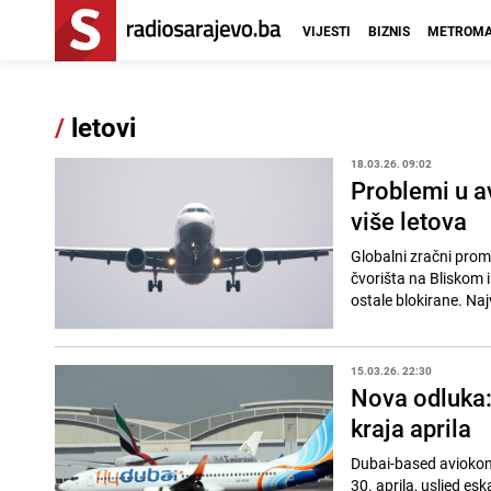
VIJESTI
BIZNIS
METROMA
/
letovi
18.03.26. 09:02
Problemi u a
više letova
Globalni zračni prome
čvorišta na Bliskom i
ostale blokirane. Najv
15.03.26. 22:30
Nova odluka: 
kraja aprila
Dubai-based aviokomp
30. aprila, usljed es