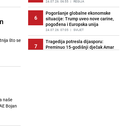
24.07.26. 06:55
|
REGIJA
Pogoršanje globalne ekonomske
6
situacije: Trump uveo nove carine,
on
pogođena i Europska unija
24.07.26. 07:05
|
SVIJET
tnija što se
Tragedija potresla dijasporu:
7
Preminuo 15-godišnji dječak Amar
Ahmatović
24.07.26. 07:16
|
REGIJA
Incident na plaži u Hrvatskoj:
8
"Koncesionari" napali oca s dvoje
male djece zbog ležaljki?
24.07.26. 07:20
|
REGIJA
Turizam u haosu: Dubai nudi skoro
na naše
9
1.400 KM onima koji dovedu gosta
UAE Bojan
iz inostranstva
24.07.26. 07:32
|
SVIJET
Transfer još nije riješen: Dominik
10
Livaković se vraća u Hrvatsku na
terapije