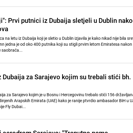
i": Prvi putnici iz Dubaija sletjeli u Dublin nak
ova
 na letu iz Dubaija koji je sletio u Dublin izjavila je kako nikad nije bila sre
inn jedna je od oko 400 putnika koji su stigli prvim letom Emiratesa nakon
 saobraća...
z Dubaija za Sarajevo kojim su trebali stići bh.
aija za Sarajevo kojim je u Bosnu i Hercegovinu trebalo stići 156 državlja
Ujedinjenih Arapskih Emirata (UAE) kako je ranije ptvrdio ambasador BiH u 
je Fly Dubai...
 aerodrom Sarajevo: "Trenutno nema