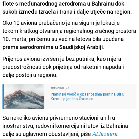
flote s međunarodnog aerodroma u Bahrainu dok
sukob između Izraela i Irana i dalje utječe na region.
Oko 10 aviona prebačeno je na sigurnije lokacije
tokom kratkog otvaranja regionalnog zračnog prostora
10. marta, pri čemu su većina letova bila upućena
prema aerodromima u Saudijskoj Arabiji
.
Prijenos aviona izvršen je bez putnika, kao mjera
predostrožnosti dok prijetnja od raketnih napada i
dalje postoji u regionu.
TRENDING
Planinski vodič o opasnostima planina BiH:
Krenuli pijani na Čvrsnicu
Sa nekoliko aviona privremeno stacioniranih u
inostranstvu, redovni komercijalni letovi iz Bahraina i
dalje su uglavnom obustavljeni, piše
AlJazeera
.