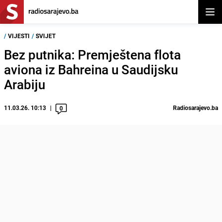
Otvor
/
VIJESTI
/
SVIJET
Bez putnika: Premještena flota
aviona iz Bahreina u Saudijsku
Arabiju
11.03.26. 10:13
Radiosarajevo.ba
0