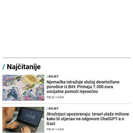
/
Najčitanije
/
SVIJET
Njemačka istražuje slučaj desetočlane
porodice iz BiH: Primaju 7.300 eura
socijalne pomoći mjesečno
PRIJE 1 DAN
/
SVIJET
Stručnjaci upozoravaju: Izrael ulaže milione
kako bi utjecao na odgovore ChatGPT-a o
Gazi
PRIJE 1 DAN