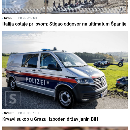
/
SVIJET
I
PRIJE OKO 5H
Italija ostaje pri svom: Stigao odgovor na ultimatum Španije
/
SVIJET
I
PRIJE OKO 13H
Krvavi sukob u Grazu: Izboden državljanin BiH