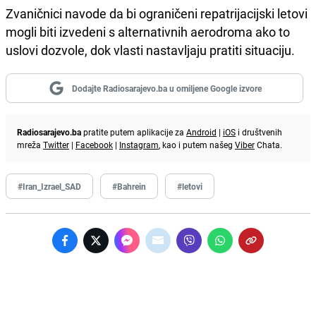
Zvaničnici navode da bi ograničeni repatrijacijski letovi
mogli biti izvedeni s alternativnih aerodroma ako to
uslovi dozvole, dok vlasti nastavljaju pratiti situaciju.
Dodajte Radiosarajevo.ba u omiljene Google izvore
Radiosarajevo.ba
pratite putem aplikacije za
Android
|
iOS
i društvenih
mreža
Twitter
|
Facebook
|
Instagram
, kao i putem našeg
Viber
Chata.
#Iran_Izrael_SAD
#Bahrein
#letovi