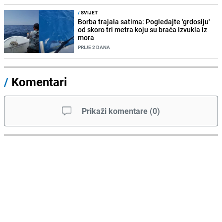
/
SVIJET
Borba trajala satima: Pogledajte 'grdosiju'
od skoro tri metra koju su braća izvukla iz
mora
PRIJE 2 DANA
/
Komentari
Prikaži komentare
(
0
)