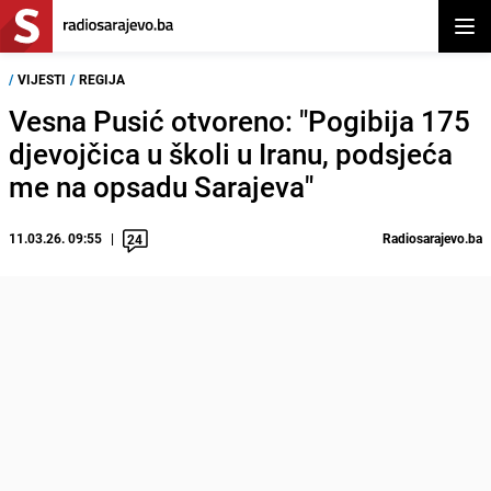
Otvor
/
VIJESTI
/
REGIJA
Vesna Pusić otvoreno: "Pogibija 175
djevojčica u školi u Iranu, podsjeća
me na opsadu Sarajeva"
11.03.26. 09:55
Radiosarajevo.ba
24