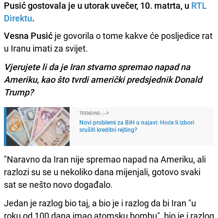
Pusić gostovala je u utorak uvečer, 10. matrta, u
RTL
Direktu
.
Vesna Pusić
je govorila o tome kakve će posljedice rat
u Iranu imati za svijet.
Vjerujete li da je Iran stvarno spremao napad na
Ameriku, kao što tvrdi američki predsjednik Donald
Trump?
TRENDING
Novi problemi za BiH u najavi: Hoće li izbori
srušiti kreditni rejting?
"Naravno da Iran nije spremao napad na Ameriku, ali
razlozi su se u nekoliko dana mijenjali, gotovo svaki
sat se nešto novo događalo.
Jedan je razlog bio taj, a bio je i razlog da bi Iran "u
roku od 100 dana imao atomsku bombu", bio je i razlog