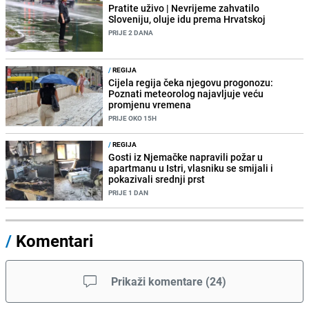
Pratite uživo | Nevrijeme zahvatilo
Sloveniju, oluje idu prema Hrvatskoj
PRIJE 2 DANA
/
REGIJA
Cijela regija čeka njegovu progonozu:
Poznati meteorolog najavljuje veću
promjenu vremena
PRIJE OKO 15H
/
REGIJA
Gosti iz Njemačke napravili požar u
apartmanu u Istri, vlasniku se smijali i
pokazivali srednji prst
PRIJE 1 DAN
/
Komentari
Prikaži komentare
(
24
)