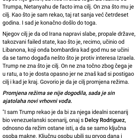
Trumpa, Netanyahu de facto ima cilj. On zna što mu je
cilj. Kao što je sam rekao, taj rat sanja već četrdeset
godina. I sad je konačno došlo do toga.
Njegov cilj je da od Irana napravi slabe, propale države,
takozvani failed state, kao što je, recimo, učinio od
Libanona, koji onda bombardira kad god mu se učini
da se tamo događa nešto što je protiv interesa Izraela.
Trump ne zna što je cilj. On ne zna točno zbog čega je
u ratu, a to je dosta opasno jer ne znaš kad si postigao
cilj i kad je kraj. Govorio je da je cilj promjena režima.
Promjena režima se nije dogodila, sada je sin
ajatolaha novi vrhovni vođa.
"I sam Trump rekao je da bi za njega idealni scenarij
bio venezuelanski scenarij, onaj s
Delcy Rodriguez
,
odnosno da režim ostane isti, a da se samo ključna
osoba makne. Ključnu osobu ubili su prvog dana i