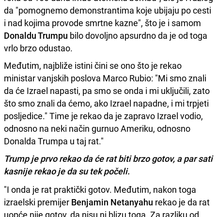
da "pomognemo demonstrantima koje ubijaju po cesti
i nad kojima provode smrtne kazne", što je i samom
Donaldu Trumpu
bilo dovoljno apsurdno da je od toga
vrlo brzo odustao.
Međutim, najbliže istini čini se ono što je rekao
ministar vanjskih poslova Marco Rubio: "Mi smo znali
da će Izrael napasti, pa smo se onda i mi uključili, zato
što smo znali da ćemo, ako Izrael napadne, i mi trpjeti
posljedice." Time je rekao da je zapravo Izrael vodio,
odnosno na neki način gurnuo Ameriku, odnosno
Donalda Trumpa u taj rat."
Trump je prvo rekao da će rat biti brzo gotov, a par sati
kasnije rekao je da su tek počeli.
"I onda je rat praktički gotov. Međutim, nakon toga
izraelski premijer
Benjamin Netanyahu
rekao je da rat
uopće nije gotov, da nisu ni blizu toga. Za razliku od