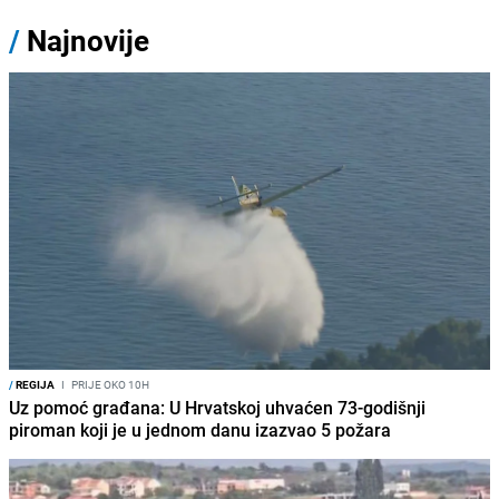
/
Najnovije
/
REGIJA
I
PRIJE OKO 10H
Uz pomoć građana: U Hrvatskoj uhvaćen 73-godišnji
piroman koji je u jednom danu izazvao 5 požara