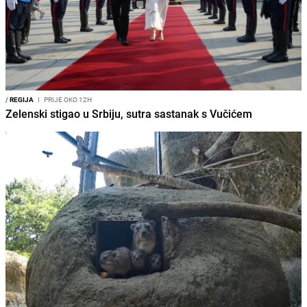
/
REGIJA
I
PRIJE OKO 12H
Zelenski stigao u Srbiju, sutra sastanak s Vučićem