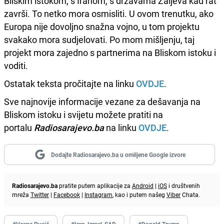
Bliskim istokom, s Iranom, s državama Zaljeva kad rat
završi. To netko mora osmisliti. U ovom trenutku, ako
Europa nije dovoljno snažna vojno, u tom projektu
svakako mora sudjelovati. Po mom mišljenju, taj
projekt mora zajedno s partnerima na Bliskom istoku i
voditi.
Ostatak teksta pročitajte na linku
OVDJE
.
Sve najnovije informacije vezane za dešavanja na
Bliskom istoku i svijetu možete pratiti na
portalu
Radiosarajevo.ba
na linku
OVDJE
.
Dodajte Radiosarajevo.ba u omiljene Google izvore
Radiosarajevo.ba
pratite putem aplikacije za
Android
|
iOS
i društvenih
mreža
Twitter
|
Facebook
|
Instagram
, kao i putem našeg
Viber
Chata.
#Vesna Pusić
#Iran_Izrael_SAD
#Donald Trump