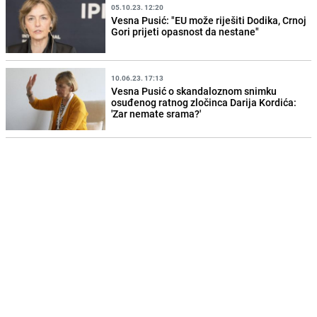
05.10.23. 12:20
Vesna Pusić: "EU može riješiti Dodika, Crnoj
Gori prijeti opasnost da nestane"
10.06.23. 17:13
Vesna Pusić o skandaloznom snimku
osuđenog ratnog zločinca Darija Kordića:
'Zar nemate srama?'