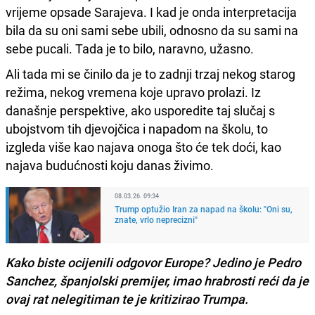
vrijeme opsade Sarajeva. I kad je onda interpretacija
bila da su oni sami sebe ubili, odnosno da su sami na
sebe pucali. Tada je to bilo, naravno, užasno.
Ali tada mi se činilo da je to zadnji trzaj nekog starog
režima, nekog vremena koje upravo prolazi. Iz
današnje perspektive, ako usporedite taj slučaj s
ubojstvom tih djevojčica i napadom na školu, to
izgleda više kao najava onoga što će tek doći, kao
najava budućnosti koju danas živimo.
08.03.26. 09:34
Trump optužio Iran za napad na školu: "Oni su,
znate, vrlo neprecizni"
Kako biste ocijenili odgovor Europe? Jedino je Pedro
Sanchez, španjolski premijer, imao hrabrosti reći da je
ovaj rat nelegitiman te je kritizirao Trumpa.