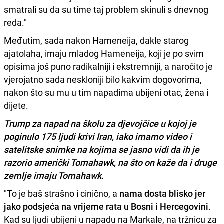
smatrali su da su time taj problem skinuli s dnevnog
reda."
Međutim, sada nakon Hameneija, dakle starog
ajatolaha, imaju mladog Hameneija, koji je po svim
opisima još puno radikalniji i ekstremniji, a naročito je
vjerojatno sada neskloniji bilo kakvim dogovorima,
nakon što su mu u tim napadima ubijeni otac, žena i
dijete.
Trump za napad na školu za djevojčice u kojoj je
poginulo 175 ljudi krivi Iran, iako imamo video i
satelitske snimke na kojima se jasno vidi da ih je
razorio američki Tomahawk, na što on kaže da i druge
zemlje imaju Tomahawk.
"To je baš strašno i cinično, a
nama dosta blisko jer
jako podsjeća na vrijeme rata u Bosni i Hercegovini
.
Kad su ljudi ubijeni u napadu na Markale, na tržnicu za