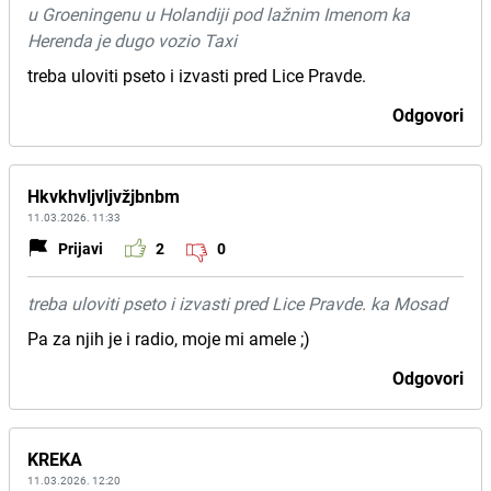
u Groeningenu u Holandiji pod lažnim Imenom ka
Herenda je dugo vozio Taxi
treba uloviti pseto i izvasti pred Lice Pravde.
Odgovori
Hkvkhvljvljvžjbnbm
11.03.2026. 11:33
Prijavi
2
0
treba uloviti pseto i izvasti pred Lice Pravde. ka Mosad
Pa za njih je i radio, moje mi amele ;)
Odgovori
KREKA
11.03.2026. 12:20