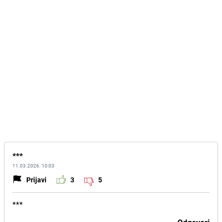
***
11.03.2026. 10:03
Prijavi
3
5
***