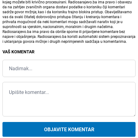
kojeg možete biti krivično procesuirani. Radiosarajevo.ba ima pravo i obavezu
da na zahtjev zvaničnih organa dostavi podatke o korisniku čiji komentari
sadrže govor mržnje, kao i da korisniku trajno blokira pristup. Obaviještavamo
vas da svaki čitatelj dobrovoljno pristupa čitanju i kreiranju komentara i
prihvata mogućnost da neki komentari mogu sadržavati narativ koji je u
suprotnosti sa vjerskim, nacionalnim, moralnim i drugim načelima.
Radiosarajevo.ba ima pravo da obriše sporne ili prijavljene komentare bez
najave i objašnjenja. Radiosarajevo.ba koristi automatski sistem prepoznavanja
i uklanjanja govora mržnje i drugih neprimjerenih sadržaja u komentarima.
VAŠ KOMENTAR
OBJAVITE KOMENTAR