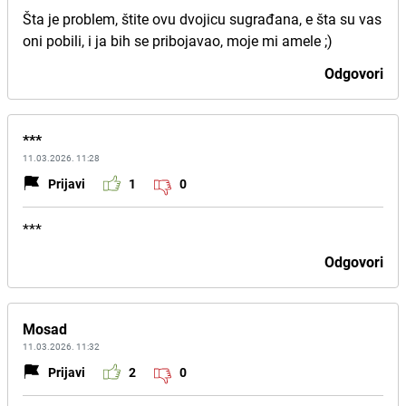
Šta je problem, štite ovu dvojicu sugrađana, e šta su vas
oni pobili, i ja bih se pribojavao, moje mi amele ;)
Odgovori
***
11.03.2026. 11:28
Prijavi
1
0
***
Odgovori
Mosad
11.03.2026. 11:32
Prijavi
2
0