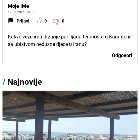
Moje IMe
12.03.2026. 16:32
Prijavi
0
0
Kakve veze ima drzanje par iljada teroriosta u Karanteni
sa ubistvom neduzne djece u Iranu?
Odgovori
/
Najnovije