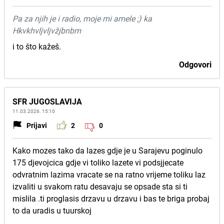
Pa za njih je i radio, moje mi amele ;) ka
Hkvkhvljvljvžjbnbm
i to što kažeš.
Odgovori
SFR JUGOSLAVIJA
11.03.2026. 15:10
Prijavi
2
0
Kako mozes tako da lazes gdje je u Sarajevu poginulo
175 djevojcica gdje vi toliko lazete vi podsjjecate
odvratnim lazima vracate se na ratno vrijeme toliku laz
izvaliti u svakom ratu desavaju se opsade sta si ti
mislila .ti proglasis drzavu u drzavu i bas te briga probaj
to da uradis u tuurskoj