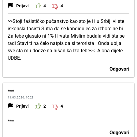
Prijavi
4
4
>>Stoji fašističko pučanstvo kao sto je i i u Srbiji vi ste
iskonski fasisti Sutra da se kandidujes za izbore ne bi
Za tebe glasalo ni 1% Hrvata Mislim budala vidi šta se
radi Stavi ti na čelo natpis da si terorista i Onda ubija
sve šta mu dodze na nišan ka Iza tebe<<. A ona dijete
UDBE.
Odgovori
***
11.03.2026. 10:23
Prijavi
2
4
***
Odgovori