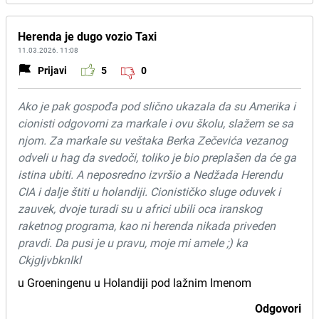
Herenda je dugo vozio Taxi
11.03.2026. 11:08
Prijavi
5
0
Ako je pak gospođa pod slično ukazala da su Amerika i
cionisti odgovorni za markale i ovu školu, slažem se sa
njom. Za markale su veštaka Berka Zečevića vezanog
odveli u hag da svedoči, toliko je bio preplašen da će ga
istina ubiti. A neposredno izvršio a Nedžada Herendu
CIA i dalje štiti u holandiji. Cionističko sluge oduvek i
zauvek, dvoje turadi su u africi ubili oca iranskog
raketnog programa, kao ni herenda nikada priveden
pravdi. Da pusi je u pravu, moje mi amele ;) ka
Ckjgljvbknlkl
u Groeningenu u Holandiji pod lažnim Imenom
Odgovori