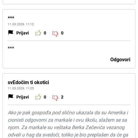
***
11.03.2026. 11:12
Prijavi
0
0
***
Odgovori
svEdočim ti okotici
11.03.2026. 11:25
Prijavi
0
2
Ako je pak gospođa pod slično ukazala da su Amerika i
cionisti odgovorni za markale i ovu školu, slažem se sa
njom. Za markale su veštaka Berka Zečevića vezanog
odveli u hag da svedoči, toliko je bio preplašen da će ga