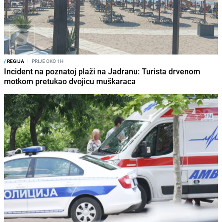
/
REGIJA
I
PRIJE OKO 1H
Incident na poznatoj plaži na Jadranu: Turista drvenom
motkom pretukao dvojicu muškaraca