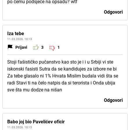
po čemu podsjeće na opsadu? wtf
Odgovori
Iza tebe
11.03.2026. 10:13
Prijavi
3
1
Stoji fašističko pučanstvo kao sto je i i u Srbiji vi ste
iskonski fasisti Sutra da se kandidujes za izbore ne bi
Za tebe glasalo ni 1% Hrvata Mislim budala vidi šta se
radi Stavi ti na čelo natpis da si terorista i Onda ubija
sve šta mu dodze na nišan
Odgovori
Babo joj bio Pavelićev oficir
11.03.2026. 10:15