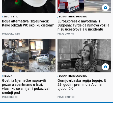
/
ŽIVOT I STIL
/
BOSNA I HERCEGOVINA
Bolja alternativa izbjeljivaču:
EuroExpress o navodima iz
Kako održati WC školjku čistom?
Bugojna: Tvrde da njihova vozila
nisu učestvovala u incidentu
PRIJE OKO 12H
PRIJE OKO 7H
/
REGIJA
/
BOSNA I HERCEGOVINA
Gosti iz Njemačke napravili
Gornjovrbaska regija tuguje: U
požar u apartmanu u Istri,
29. godini preminula Aldina
vlasniku se smijali i pokazivali
Ljubunčić
srednji prst
PRIJE OKO 8H
PRIJE OKO 10H