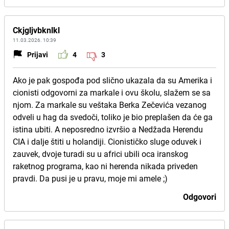
Ckjgljvbknlkl
11.03.2026. 10:39
Prijavi
4
3
Ako je pak gospođa pod slično ukazala da su Amerika i
cionisti odgovorni za markale i ovu školu, slažem se sa
njom. Za markale su veštaka Berka Zečevića vezanog
odveli u hag da svedoči, toliko je bio preplašen da će ga
istina ubiti. A neposredno izvršio a Nedžada Herendu
CIA i dalje štiti u holandiji. Cionističko sluge oduvek i
zauvek, dvoje turadi su u africi ubili oca iranskog
raketnog programa, kao ni herenda nikada priveden
pravdi. Da pusi je u pravu, moje mi amele ;)
Odgovori