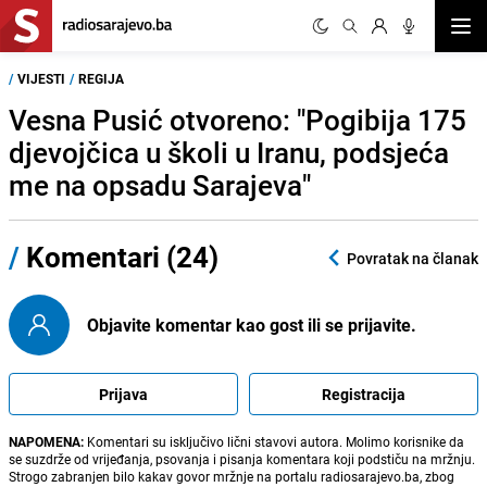
Otvor
/
VIJESTI
/
REGIJA
Vesna Pusić otvoreno: "Pogibija 175
djevojčica u školi u Iranu, podsjeća
me na opsadu Sarajeva"
/
Komentari (24)
Povratak na članak
Objavite komentar kao gost ili se prijavite.
Prijava
Registracija
NAPOMENA:
Komentari su isključivo lični stavovi autora. Molimo korisnike da
se suzdrže od vrijeđanja, psovanja i pisanja komentara koji podstiču na mržnju.
Strogo zabranjen bilo kakav govor mržnje na portalu radiosarajevo.ba, zbog