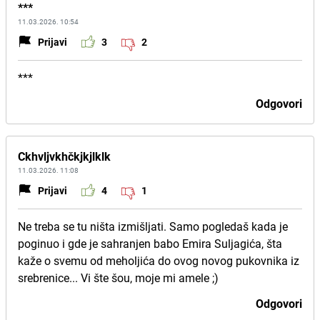
***
11.03.2026. 10:54
Prijavi
3
2
***
Odgovori
Ckhvljvkhčkjkjlklk
11.03.2026. 11:08
Prijavi
4
1
Ne treba se tu ništa izmišljati. Samo pogledaš kada je
poginuo i gde je sahranjen babo Emira Suljagića, šta
kaže o svemu od meholjića do ovog novog pukovnika iz
srebrenice... Vi šte šou, moje mi amele ;)
Odgovori