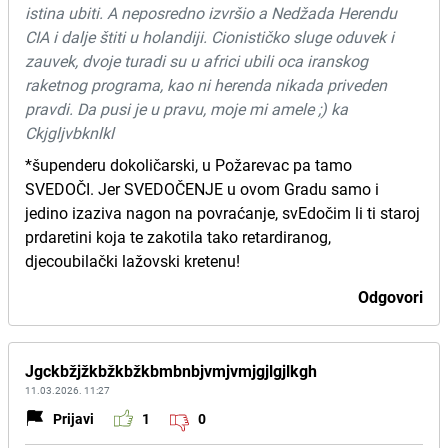
istina ubiti. A neposredno izvršio a Nedžada Herendu
CIA i dalje štiti u holandiji. Cionističko sluge oduvek i
zauvek, dvoje turadi su u africi ubili oca iranskog
raketnog programa, kao ni herenda nikada priveden
pravdi. Da pusi je u pravu, moje mi amele ;) ka
Ckjgljvbknlkl
*šupenderu dokoličarski, u Požarevac pa tamo
SVEDOČI. Jer SVEDOČENJE u ovom Gradu samo i
jedino izaziva nagon na povraćanje, svEdočim li ti staroj
prdaretini koja te zakotila tako retardiranog,
djecoubilački lažovski kretenu!
Odgovori
Jgckbžjžkbžkbžkbmbnbjvmjvmjgjlgjlkgh
11.03.2026. 11:27
Prijavi
1
0