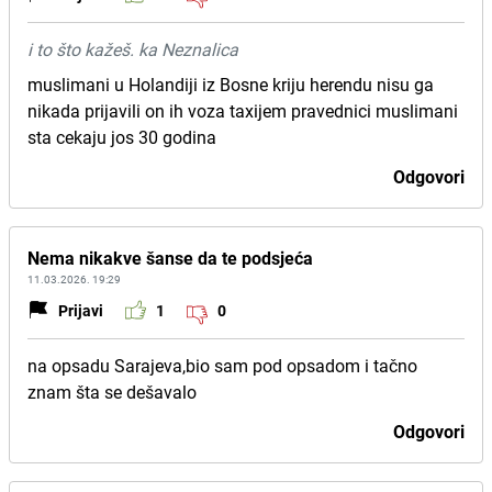
i to što kažeš. ka Neznalica
muslimani u Holandiji iz Bosne kriju herendu nisu ga
nikada prijavili on ih voza taxijem pravednici muslimani
sta cekaju jos 30 godina
Odgovori
Nema nikakve šanse da te podsjeća
11.03.2026. 19:29
Prijavi
1
0
na opsadu Sarajeva,bio sam pod opsadom i tačno
znam šta se dešavalo
Odgovori