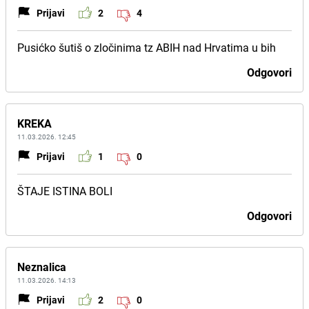
Prijavi
2
4
Pusićko šutiš o zločinima tz ABIH nad Hrvatima u bih
Odgovori
KREKA
11.03.2026. 12:45
Prijavi
1
0
ŠTAJE ISTINA BOLI
Odgovori
Neznalica
11.03.2026. 14:13
Prijavi
2
0