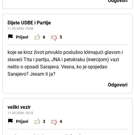
Odgovori
Dijete UDBE i Partije
11.03.2026. 10:08
Prijavi
6
5
koje se kroz život privuklo poslušno klimajući glavom i
slaveći Tita i partiju, JNA i petokraku (inercijom) vazi
nešto o opsadi Sarajeva. Vesna, ko je opsjedao
Sarajevo? Jesam li ja?
Odgovori
veliki vezir
11.03.2026. 10:12
Prijavi
3
4