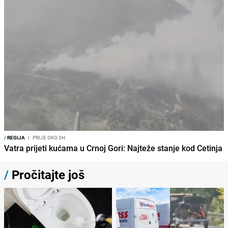
/
REGIJA
I
PRIJE OKO 3H
Vatra prijeti kućama u Crnoj Gori: Najteže stanje kod Cetinja
/
Pročitajte još