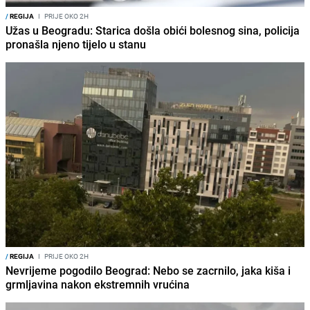
/
REGIJA
I
PRIJE OKO 2H
Užas u Beogradu: Starica došla obići bolesnog sina, policija
pronašla njeno tijelo u stanu
/
REGIJA
I
PRIJE OKO 2H
Nevrijeme pogodilo Beograd: Nebo se zacrnilo, jaka kiša i
grmljavina nakon ekstremnih vrućina