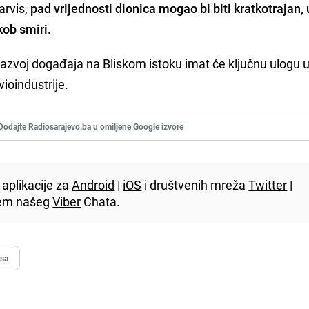
arvis,
pad vrijednosti dionica mogao bi biti kratkotrajan, 
kob smiri.
i razvoj događaja na Bliskom istoku imat će ključnu ulogu 
ioindustrije.
Dodajte Radiosarajevo.ba u omiljene Google izvore
aplikacije za
Android
|
iOS
i društvenih mreža
Twitter
|
utem našeg
Viber
Chata.
nsa