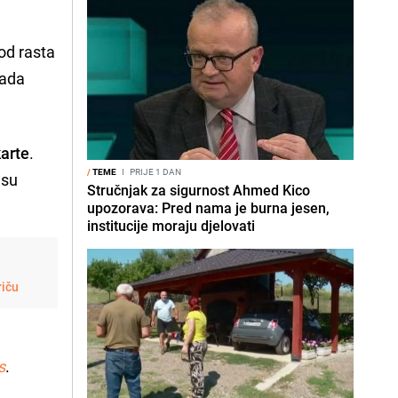
od rasta
pada
karte
.
/
TEME
I
PRIJE 1 DAN
 su
Stručnjak za sigurnost Ahmed Kico
upozorava: Pred nama je burna jesen,
institucije moraju djelovati
riču
i
s
.