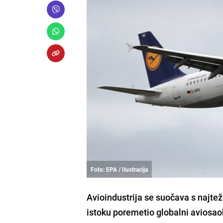
Foto: EPA / Ilustracija
Avioindustrija se suočava s najte
istoku poremetio globalni aviosaobr