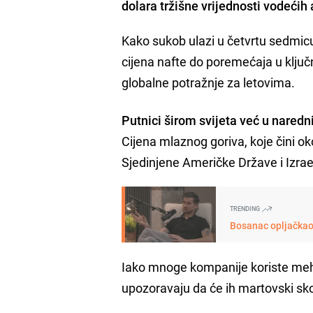
dolara tržišne vrijednosti vodećih
Kako sukob ulazi u četvrtu sedmicu
cijena nafte do poremećaja u ključ
globalne potražnje za letovima.
Putnici širom svijeta već u nare
Cijena mlaznog goriva, koje čini o
Sjedinjene Američke Države i Izrae
TRENDING
Bosanac opljačkao 
Iako mnoge kompanije koriste meha
upozoravaju da će ih martovski skok