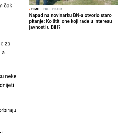
m čak i
/
TEME
I
PRIJE 2 DANA
Napad na novinarku BN-a otvorio staro
pitanje: Ko štiti one koji rade u interesu
javnosti u BiH?
je za
, a
su neke
dnijeti
rbiraju