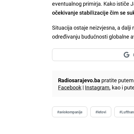
eventualnog primirja. Kako ističe J
očekivanje stabilizacije čim se su
Situacija ostaje neizvjesna, a dalj
određivanju budućnosti globalne av
Radiosarajevo.ba
pratite putem 
Facebook
|
Instagram
, kao i p
#aviokompanije
#letovi
#Luftha