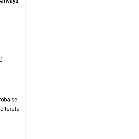
 Airways
ć
roba se
o tereta