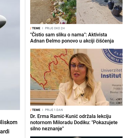
/
TEME
I
PRIJE OKO 2H
"Čistio sam sliku o nama": Aktivista
Adnan Đelmo ponovo u akciji čišćenja
/
TEME
I
PRIJE 1 DAN
Dr. Erma Ramić-Kunić održala lekciju
Bliskom
notornom Miloradu Dodiku: "Pokazujete
silno neznanje"
jardi