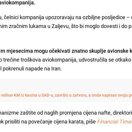
 aviokompanija.
, čelnici kompanija upozoravaju na ozbiljne posljedice – 
nim zračnim lukama u Zaljevu, što bi moglo dovesti i do 
dnim mjesecima mogu očekivati znatno skuplje avionske 
ko trećine troškova aviokompanija, udvostručila se otkako
l pokrenuli napade na Iran.
milion KM iz kasina u SAD-u, završio u zatvoru, a onda napisao svoju p
nizme zaštite od naglih promjena cijena nafte, direktor
 prisiliti na povećanje cijena karata, piše
Financial Time