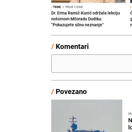
/
TEME
I
PRIJE 1 DAN
/
Dr. Erma Ramić-Kunić održala lekciju
notornom Miloradu Dodiku:
"Pokazujete silno neznanje"
/
Komentari
/
Povezano
20
N
l