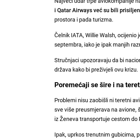
Najveći udar trpe aviokompanije n
i Qatar Airways već su bili prisilje
prostora i pada turizma.
Čelnik IATA, Willie Walsh, ocijenio
septembra, iako je ipak manjih ra
Stručnjaci upozoravaju da bi nacion
država kako bi preživjeli ovu krizu.
Poremećaji se šire i na tere
Problemi nisu zaobišli ni teretni
sve više preusmjerava na avione, š
iz Ženeva transportuje cestom do 
Ipak, uprkos trenutnim gubicima, po