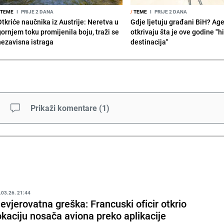
TEME
I
PRIJE 2 DANA
/
TEME
I
PRIJE 2 DANA
Otkriće naučnika iz Austrije: Neretva u
Gdje ljetuju građani BiH? Ag
gornjem toku promijenila boju, traži se
otkrivaju šta je ove godine "hi
nezavisna istraga
destinacija"
Prikaži komentare
(
1
)
.03.26. 21:44
evjerovatna greška: Francuski oficir otkrio
okaciju nosača aviona preko aplikacije