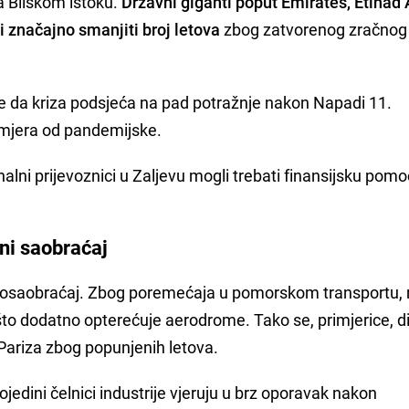
a Bliskom istoku.
Državni giganti poput Emirates, Etihad
ni značajno smanjiti broj letova
zbog zatvorenog zračnog
 je da kriza podsjeća na pad potražnje nakon Napadi 11.
zmjera od pandemijske.
alni prijevoznici u Zaljevu mogli trebati finansijsku pomo
tni saobraćaj
 aviosaobraćaj. Zbog poremećaja u pomorskom transportu, 
to dodatno opterećuje aerodrome. Tako se, primjerice, di
Pariza zbog popunjenih letova.
jedini čelnici industrije vjeruju u brz oporavak nakon