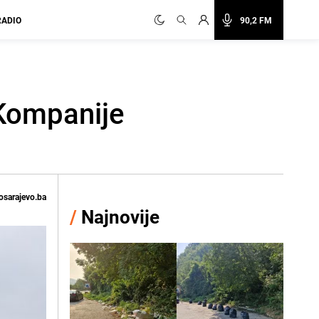
RADIO
90,2 FM
 Kompanije
osarajevo.ba
/
Najnovije