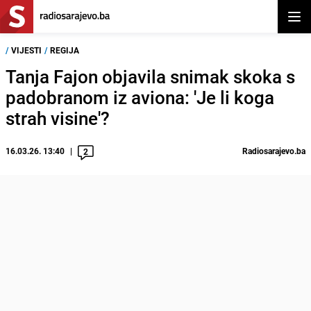
Otvor
/
VIJESTI
/
REGIJA
Tanja Fajon objavila snimak skoka s
padobranom iz aviona: 'Je li koga
strah visine'?
16.03.26. 13:40
Radiosarajevo.ba
2