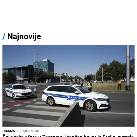
/
Najnovije
/
REGIJA
I
PRIJE OKO 2H