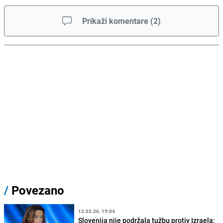
Prikaži komentare
(
2
)
/
Povezano
12.03.26. 19:04
Slovenija nije podržala tužbu protiv Izraela: