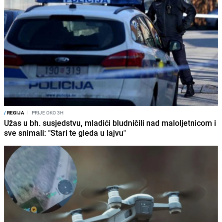
/
REGIJA
I
PRIJE OKO 3H
Užas u bh. susjedstvu, mladići bludničili nad maloljetnicom i
sve snimali: "Stari te gleda u lajvu"