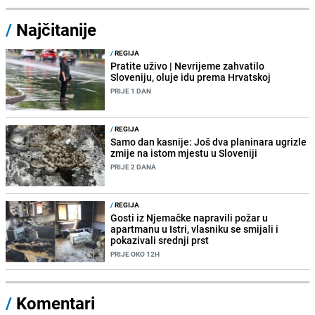
/
Najčitanije
/
REGIJA
Pratite uživo | Nevrijeme zahvatilo
Sloveniju, oluje idu prema Hrvatskoj
PRIJE 1 DAN
/
REGIJA
Samo dan kasnije: Još dva planinara ugrizle
zmije na istom mjestu u Sloveniji
PRIJE 2 DANA
/
REGIJA
Gosti iz Njemačke napravili požar u
apartmanu u Istri, vlasniku se smijali i
pokazivali srednji prst
PRIJE OKO 12H
/
Komentari