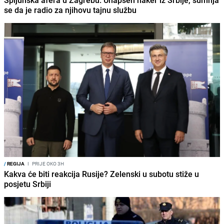
Špijunska afera u Zagrebu: Uhapšen haker iz Srbije, sumnja
se da je radio za njihovu tajnu službu
/
REGIJA
I
PRIJE OKO 3H
Kakva će biti reakcija Rusije? Zelenski u subotu stiže u
posjetu Srbiji