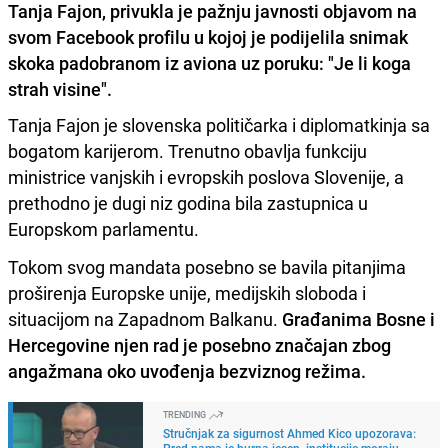
Tanja Fajon, privukla je pažnju javnosti objavom na
svom Facebook profilu u kojoj je podijelila snimak
skoka padobranom iz aviona uz poruku: "Je li koga
strah visine".
Tanja Fajon je slovenska političarka i diplomatkinja sa
bogatom karijerom. Trenutno obavlja funkciju
ministrice vanjskih i evropskih poslova Slovenije, a
prethodno je dugi niz godina bila zastupnica u
Europskom parlamentu.
Tokom svog mandata posebno se bavila pitanjima
proširenja Europske unije, medijskih sloboda i
situacijom na Zapadnom Balkanu.
Građanima Bosne i
Hercegovine njen rad je posebno značajan zbog
angažmana oko uvođenja bezviznog režima.
TRENDING
Stručnjak za sigurnost Ahmed Kico upozorava:
Pred nama je burna jesen, institucije moraju