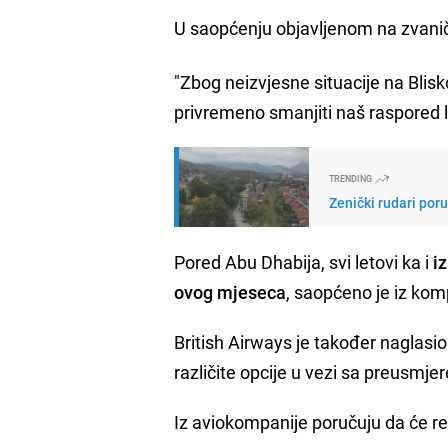
U saopćenju objavljenom na zvaničn
"Zbog neizvjesne situacije na Blis
privremeno smanjiti naš raspored 
TRENDING
Zenički rudari por
Pored Abu Dhabija, svi letovi ka i
i
ovog mjeseca
, saopćeno je iz kom
British Airways je također naglasio 
različite opcije u vezi sa preusmje
Iz aviokompanije poručuju da će red