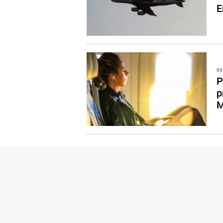
E
03
P
p
M