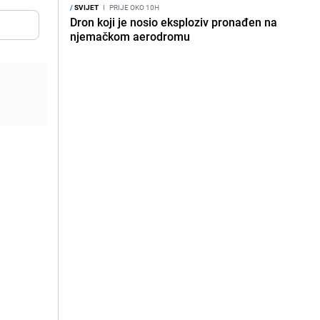
/
SVIJET
I
PRIJE OKO 10H
Dron koji je nosio eksploziv pronađen na
njemačkom aerodromu