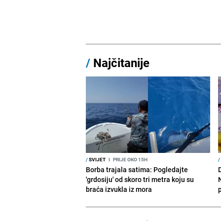
/
Najčitanije
/
SVIJET
I
PRIJE OKO 15H
/
Borba trajala satima: Pogledajte
D
'grdosiju' od skoro tri metra koju su
braća izvukla iz mora