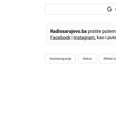
Radiosarajevo.ba
pratite putem 
Facebook
|
Instagram
, kao i p
#aviokompanije
#letovi
#Bliski i