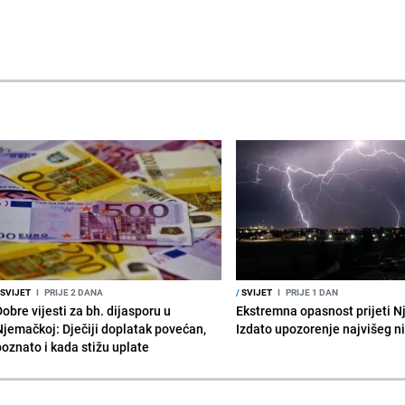
SVIJET
I
PRIJE 2 DANA
/
SVIJET
I
PRIJE 1 DAN
obre vijesti za bh. dijasporu u
Ekstremna opasnost prijeti N
Njemačkoj: Dječiji doplatak povećan,
Izdato upozorenje najvišeg n
poznato i kada stižu uplate