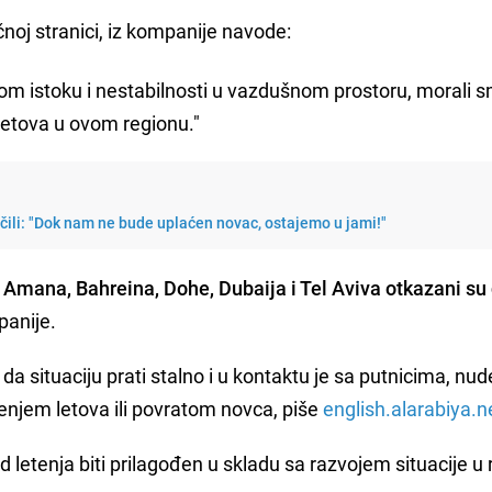
oj stranici, iz kompanije navode:
kom istoku i nestabilnosti u vazdušnom prostoru, morali 
letova u ovom regionu."
učili: "Dok nam ne bude uplaćen novac, ostajemo u jami!"
z Amana, Bahreina, Dohe, Dubaija i Tel Aviva otkazani su 
panije.
da situaciju prati stalno i u kontaktu je sa putnicima, nud
renjem letova ili povratom novca, piše
english.alarabiya.n
 letenja biti prilagođen u skladu sa razvojem situacije u 