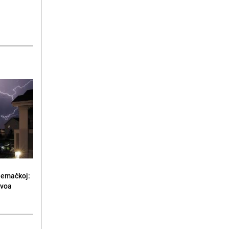
jemačkoj:
ivoa