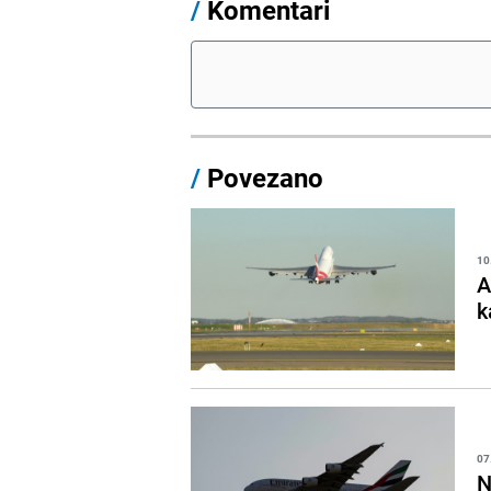
/
Komentari
/
Povezano
10
A
k
07
N