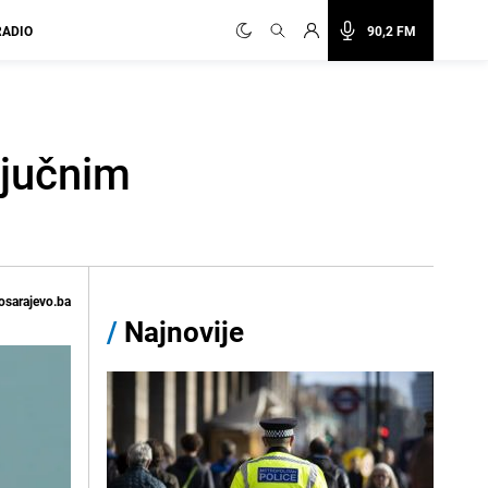
RADIO
90,2 FM
ljučnim
osarajevo.ba
/
Najnovije