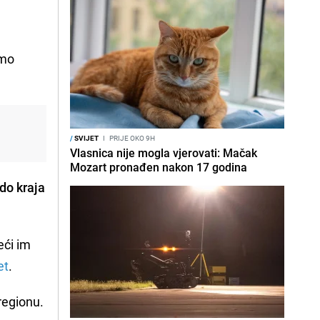
smo
/
SVIJET
I
PRIJE OKO 9H
Vlasnica nije mogla vjerovati: Mačak
Mozart pronađen nakon 17 godina
do kraja
eći im
et
.
regionu.