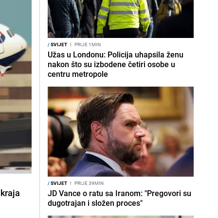
/
SVIJET
I
PRIJE 1MIN
Užas u Londonu: Policija uhapsila ženu
nakon što su izbodene četiri osobe u
centru metropole
/
SVIJET
I
PRIJE 39MIN
 kraja
JD Vance o ratu sa Iranom: "Pregovori su
dugotrajan i složen proces"