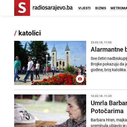
VIJESTI
BIZNIS
METROMA
/
katolici
23.02.18. 11:02
Alarmantne b
Sve četiri nadbiskupij
Brojke pokazuju da je 
godine, broj katolika.
10.02.18. 11:33
Umrla Barbar
Potočarima
Barbara Hren, majka 
preminula,objavio je 