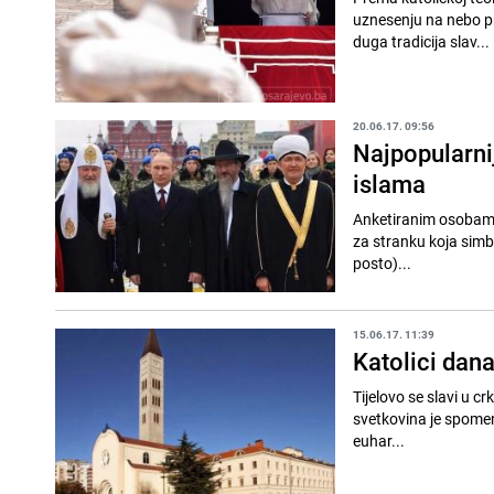
uznesenju na nebo pr
duga tradicija slav...
20.06.17. 09:56
Najpopularnij
islama
Anketiranim osobama p
za stranku koja simbol
posto)...
15.06.17. 11:39
Katolici dana
Tijelovo se slavi u c
svetkovina je spomen 
euhar...