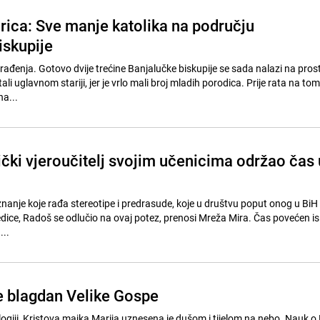
ica: Sve manje katolika na području
iskupije
rađenja. Gotovo dvije trećine Banjalučke biskupije se sada nalazi na pros
tali uglavnom stariji, jer je vrlo mali broj mladih porodica. Prije rata na to
na...
ički vjeroučitelj svojim učenicima održao čas 
neznanje koje rađa stereotipe i predrasude, koje u društvu poput onog u Bi
dice, Radoš se odlučio na ovaj potez, prenosi Mreža Mira. Čas povećen i
..
ve blagdan Velike Gospe
logiji, Kristova majka Marija uznesena je dušom i tijelom na nebo. Nauk o 