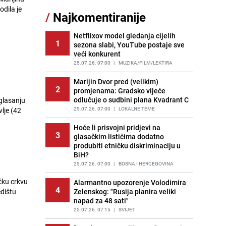
dila je
/
Najkomentiranije
Cijela regija čeka njegovu
11
progonozu: Poznati meteorolog
najavljuje veću promjenu vremena
Netflixov model gledanja cijelih
1
sezona slabi, YouTube postaje sve
PRIJE OKO 11H
|
REGIJA
veći konkurent
Tajna savršenog makedonskog
25.07.26. 07:00
|
MUZIKA/FILM/LEKTIRA
12
ajvara: Stari recept za kremast i
bogat okus
Marijin Dvor pred (velikim)
2
promjenama: Gradsko vijeće
PRIJE 2 DANA
|
RECEPTI
odlučuje o sudbini plana Kvadrant C
 glasanju
Borba trajala satima: Pogledajte
25.07.26. 07:00
|
LOKALNE TEME
vlje (42
13
'grdosiju' od skoro tri metra koju su
braća izvukla iz mora
Hoće li prisvojni pridjevi na
3
glasačkim listićima dodatno
PRIJE 2 DANA
|
SVIJET
produbiti etničku diskriminaciju u
BiH?
Gosti iz Njemačke napravili požar u
14
apartmanu u Istri, vlasniku se
25.07.26. 07:00
|
BOSNA I HERCEGOVINA
smijali i pokazivali srednji prst
ičku crkvu
Alarmantno upozorenje Volodimira
PRIJE 1 DAN
|
REGIJA
4
edištu
Zelenskog: "Rusija planira veliki
napad za 48 sati"
Očistite rernu bez hemikalija:
15
Poznata stručnjakinja dijeli savjete
25.07.26. 07:15
|
SVIJET
PRIJE 1 DAN
|
ŽIVOT I STIL