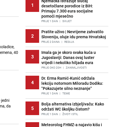
Njemačka istražuje slučaj
1
desetočlane porodice iz BiH:
Primaju 7.300 eura socijalne
pomoći mjesečno
PRIJE 1 DAN
|
SVIJET
Pratite uživo | Nevrijeme zahvatilo
2
Sloveniju, oluje idu prema Hrvatskoj
PRIJE 2 DANA
|
REGIJA
koladice,
vremena, 40
Imala ga je skoro svaka kuća u
3
Jugoslaviji: Danas ovaj luster
vrijedi i nekoliko hiljada eura
PRIJE OKO 20H
|
ZANIMLJIVOSTI
Dr. Erma Ramić-Kunić održala
4
lekciju notornom Miloradu Dodiku:
"Pokazujete silno neznanje"
PRIJE 1 DAN
|
TEME
 jedni
Bolja alternativa izbjeljivaču: Kako
ima, da
5
održati WC školjku čistom?
PRIJE 1 DAN
|
ŽIVOT I STIL
Meteorolog FHMZ-a najavio kišu i