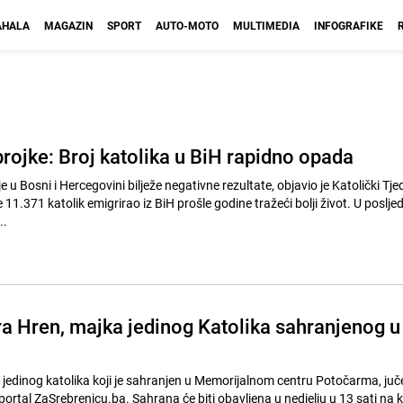
HALA
MAGAZIN
SPORT
AUTO-MOTO
MULTIMEDIA
INFOGRAFIKE
rojke: Broj katolika u BiH rapidno opada
e u Bosni i Hercegovini bilježe negativne rezultate, objavio je Katolički Tje
11.371 katolik emigrirao iz BiH prošle godine tražeći bolji život. U posljedn
..
a Hren, majka jedinog Katolika sahranjenog u
jedinog katolika koji je sahranjen u Memorijalnom centru Potočarma, juče
portal ZaSrebrenicu.ba. Sahrana će biti obavljena u nedjelju u 13 sati na 