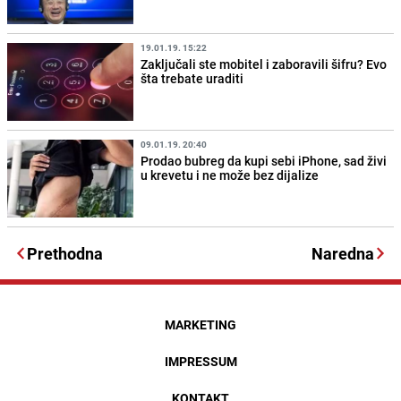
19.01.19. 15:22
Zaključali ste mobitel i zaboravili šifru? Evo
šta trebate uraditi
09.01.19. 20:40
Prodao bubreg da kupi sebi iPhone, sad živi
u krevetu i ne može bez dijalize
Prethodna
Naredna
MARKETING
IMPRESSUM
KONTAKT