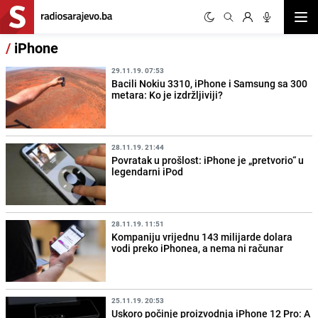
Otvor
/
iPhone
29.11.19. 07:53
Bacili Nokiu 3310, iPhone i Samsung sa 300
metara: Ko je izdržljiviji?
28.11.19. 21:44
Povratak u prošlost: iPhone je „pretvorio“ u
legendarni iPod
28.11.19. 11:51
Kompaniju vrijednu 143 milijarde dolara
vodi preko iPhonea, a nema ni računar
25.11.19. 20:53
Uskoro počinje proizvodnja iPhone 12 Pro: A