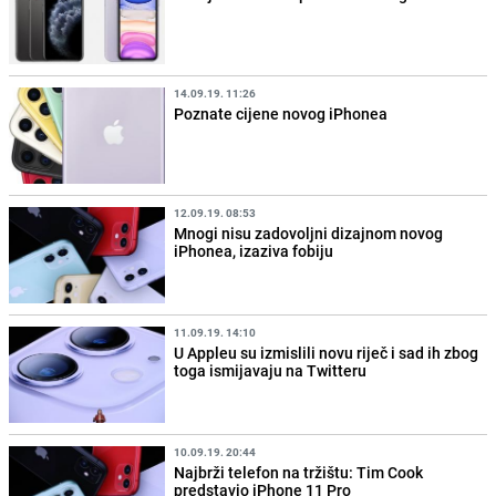
14.09.19. 11:26
Poznate cijene novog iPhonea
12.09.19. 08:53
Mnogi nisu zadovoljni dizajnom novog
iPhonea, izaziva fobiju
11.09.19. 14:10
U Appleu su izmislili novu riječ i sad ih zbog
toga ismijavaju na Twitteru
10.09.19. 20:44
Najbrži telefon na tržištu: Tim Cook
predstavio iPhone 11 Pro