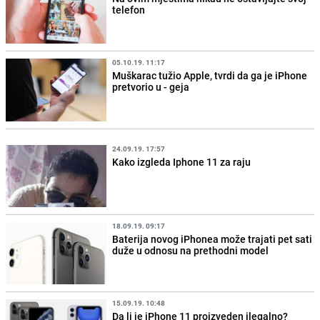
telefon
05.10.19. 11:17
Muškarac tužio Apple, tvrdi da ga je iPhone
pretvorio u - geja
24.09.19. 17:57
Kako izgleda Iphone 11 za raju
18.09.19. 09:17
Baterija novog iPhonea može trajati pet sati
duže u odnosu na prethodni model
15.09.19. 10:48
Da li je iPhone 11 proizveden ilegalno?