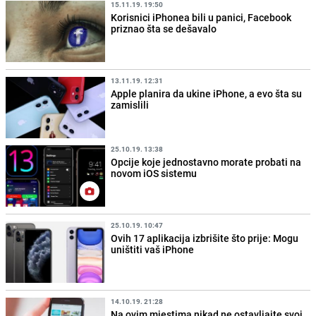
15.11.19. 19:50
Korisnici iPhonea bili u panici, Facebook
priznao šta se dešavalo
13.11.19. 12:31
Apple planira da ukine iPhone, a evo šta su
zamislili
25.10.19. 13:38
Opcije koje jednostavno morate probati na
novom iOS sistemu
25.10.19. 10:47
Ovih 17 aplikacija izbrišite što prije: Mogu
uništiti vaš iPhone
14.10.19. 21:28
Na ovim mjestima nikad ne ostavljajte svoj