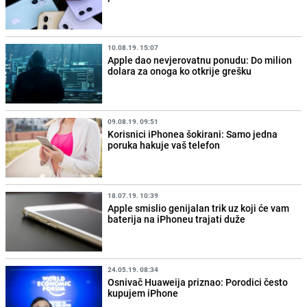
10.08.19. 15:07
Apple dao nevjerovatnu ponudu: Do milion
dolara za onoga ko otkrije grešku
09.08.19. 09:51
Korisnici iPhonea šokirani: Samo jedna
poruka hakuje vaš telefon
18.07.19. 10:39
Apple smislio genijalan trik uz koji će vam
baterija na iPhoneu trajati duže
24.05.19. 08:34
Osnivač Huaweija priznao: Porodici često
kupujem iPhone