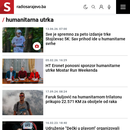
Otvor
/
humanitarna utrka
13.06.26. 07:00
Sve je spremno za peto izdanje trke
Stojčevac 5K: Sav prihod ide u humanitarne
svrhe
05.02.26. 16:29
HT Eronet ponosni sponzor humanitarne
utrke Mostar Run Weekenda
17.09.24. 08:24
Faruk Suljović na humanitarnom trilatonu
prikupio 22.571 KM za oboljele od raka
16.02.23. 18:40
Udruženje "Dečki u plavom" organizovali