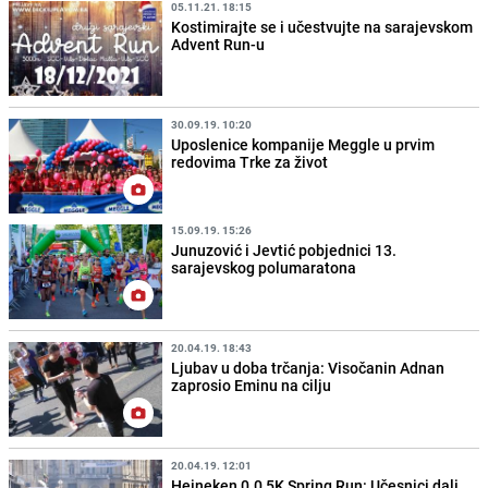
05.11.21. 18:15
Kostimirajte se i učestvujte na sarajevskom
Advent Run-u
30.09.19. 10:20
Uposlenice kompanije Meggle u prvim
redovima Trke za život
15.09.19. 15:26
Junuzović i Jevtić pobjednici 13.
sarajevskog polumaratona
20.04.19. 18:43
Ljubav u doba trčanja: Visočanin Adnan
zaprosio Eminu na cilju
20.04.19. 12:01
Heineken 0.0 5K Spring Run: Učesnici dali