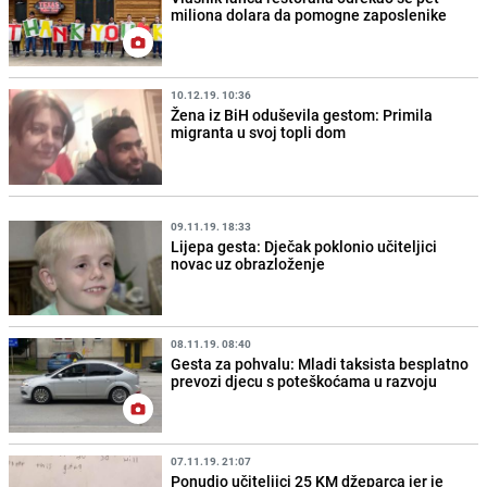
miliona dolara da pomogne zaposlenike
10.12.19. 10:36
Žena iz BiH oduševila gestom: Primila
migranta u svoj topli dom
09.11.19. 18:33
Lijepa gesta: Dječak poklonio učiteljici
novac uz obrazloženje
08.11.19. 08:40
Gesta za pohvalu: Mladi taksista besplatno
prevozi djecu s poteškoćama u razvoju
07.11.19. 21:07
Ponudio učiteljici 25 KM džeparca jer je