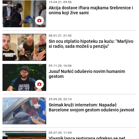
15.04.21. 09:56
Akcija dostave iftara majkama Srebrenice i
onima koji žive sami
08.01.21. 21:42
Sin ocu otplatio hipoteku za kuću: "Marljivo
si radio, sada možeš u penziju"
09.11.20. 16:06
Jusuf Nurkić oduševio novim humanim
gestom
29.09.20. 22:14
Snimak kruži internetom: Napadač
Barcelone svojom gestom oduševio javnost
05.07.20. 11:04
Vlasnik lanca restorana odrekao se pet