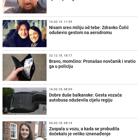
16.02.19. 11:59
Nisam sreo miliju od tebe: Zdravko Čolić
oduševio gestom na aerodromu
22.12.18. 18:17
Bravo, momčino: Pronašao novčanik i vratio
ga u policiju
16.03.18. 08:09
Dobre duše balkanske: Gesta vozača
autobusa oduševila cijelu regiju
04.02.18. 08:14
Zaspala u vozu, a kada se probudila
dočekalo je veliko iznenađenje