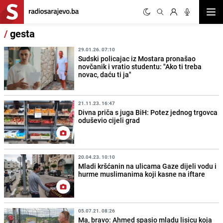
Otvor
/
gesta
29.01.26. 07:10
Sudski policajac iz Mostara pronašao
novčanik i vratio studentu: "Ako ti treba
novac, daću ti ja"
21.11.23. 16:47
Divna priča s juga BiH: Potez jednog trgovca
oduševio cijeli grad
20.04.23. 10:10
Mladi kršćanin na ulicama Gaze dijeli vodu i
hurme muslimanima koji kasne na iftare
05.07.21. 08:26
Ma, bravo: Ahmed spasio mladu lisicu koja