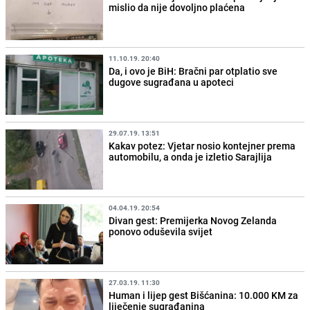
mislio da nije dovoljno plaćena
11.10.19. 20:40
Da, i ovo je BiH: Bračni par otplatio sve
dugove sugrađana u apoteci
29.07.19. 13:51
Kakav potez: Vjetar nosio kontejner prema
automobilu, a onda je izletio Sarajlija
04.04.19. 20:54
Divan gest: Premijerka Novog Zelanda
ponovo oduševila svijet
27.03.19. 11:30
Human i lijep gest Bišćanina: 10.000 KM za
liječenje sugrađanina