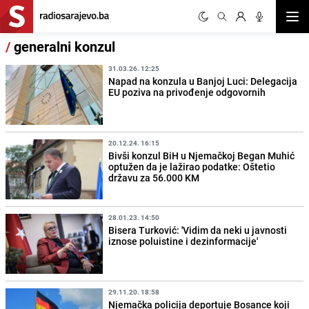
Otvor
/
generalni konzul
31.03.26. 12:25
Napad na konzula u Banjoj Luci: Delegacija
EU poziva na privođenje odgovornih
20.12.24. 16:15
Bivši konzul BiH u Njemačkoj Began Muhić
optužen da je lažirao podatke: Oštetio
državu za 56.000 KM
28.01.23. 14:50
Bisera Turković: 'Vidim da neki u javnosti
iznose poluistine i dezinformacije'
29.11.20. 18:58
Njemačka policija deportuje Bosance koji