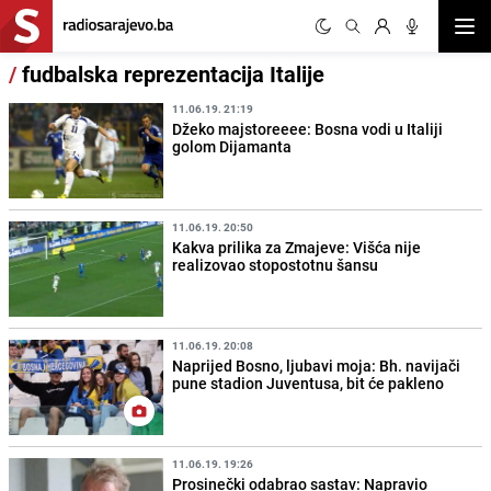
Otvor
/
fudbalska reprezentacija Italije
11.06.19. 21:19
Džeko majstoreeee: Bosna vodi u Italiji
golom Dijamanta
11.06.19. 20:50
Kakva prilika za Zmajeve: Višća nije
realizovao stopostotnu šansu
11.06.19. 20:08
Naprijed Bosno, ljubavi moja: Bh. navijači
pune stadion Juventusa, bit će pakleno
11.06.19. 19:26
Prosinečki odabrao sastav: Napravio