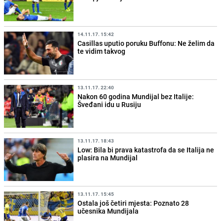
14.11.17. 15:42
Casillas uputio poruku Buffonu: Ne želim da
te vidim takvog
13.11.17. 22:40
Nakon 60 godina Mundijal bez Italije:
Šveđani idu u Rusiju
13.11.17. 18:43
Low: Bila bi prava katastrofa da se Italija ne
plasira na Mundijal
13.11.17. 15:45
Ostala još četiri mjesta: Poznato 28
učesnika Mundijala