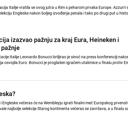
ija Italije vratila se ovog jutra u Rim s peharom prvaka Europe. Azzurri 
lekciju Engleske nakon boljeg izvođenja penala i tako po drugi put u histor
ija izazvao pažnju za kraj Eura, Heineken i
 pažnje
cije Italije Leonardo Bonucci briljirao je sinoć na press konferenciji nakon
ja osvojila Euro. Bonucci je proglašen igračem utakmice u finalu protiv En
gleska?
e i Engleske večeras će na Wembleyju igrati finalni meč Europskog prvenstv
le najbolje selekcije Starog kontinenta večeras se završava, a u finalu s