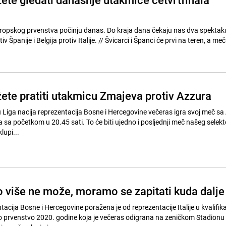
Europskog prvenstva počinju danas. Do kraja dana čekaju nas dva spektak
duela - Švicarska protiv Španije i Belgija protiv Italije. // Švicarci i Španci će prvi na teren,
ete pratiti utakmicu Zmajeva protiv Azzura
u Liga nacija reprezentacija Bosne i Hercegovine večeras igra svoj meč s
 sa početkom u 20.45 sati. To će biti ujedno i posljednji meč našeg selek
lupi...
 više ne može, moramo se zapitati kuda dalje
ija Bosne i Hercegovine poražena je od reprezentacije Italije u kvalifika
 prvenstvo 2020. godine koja je večeras odigrana na zeničkom Stadionu 