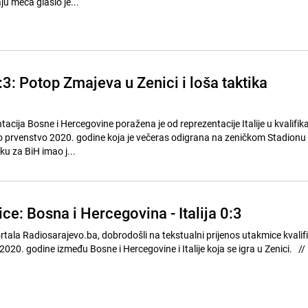
ju meča glasio je...
 0:3: Potop Zmajeva u Zenici i loša taktika
ija Bosne i Hercegovine poražena je od reprezentacije Italije u kvalifika
 prvenstvo 2020. godine koja je večeras odigrana na zeničkom Stadionu 
iku za BiH imao j...
ce: Bosna i Hercegovina - Italija 0:3
ortala Radiosarajevo.ba, dobrodošli na tekstualni prijenos utakmice kvalifi
Eu