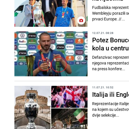
Fudbalska reprezentac
Wembleyju porazili se
prvaci Europe. //...
12.07.21. 08:28
Potez Bonucc
kola u centru
Defanzivac reprezenta
njegova reprezentaci
na press konfere...
11.07.21. 10:52
Italija ili En
Reprezentacije Italij
na kojem su učestvova
dvije selekcije...