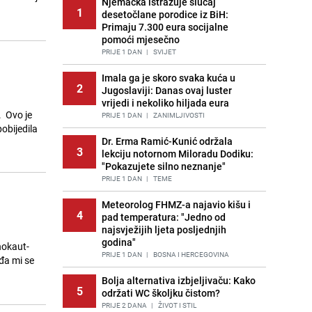
Njemačka istražuje slučaj
1
desetočlane porodice iz BiH:
Primaju 7.300 eura socijalne
pomoći mjesečno
PRIJE 1 DAN
|
SVIJET
Imala ga je skoro svaka kuća u
2
Jugoslaviji: Danas ovaj luster
vrijedi i nekoliko hiljada eura
. Ovo je
PRIJE 1 DAN
|
ZANIMLJIVOSTI
pobijedila
Dr. Erma Ramić-Kunić održala
3
lekciju notornom Miloradu Dodiku:
"Pokazujete silno neznanje"
PRIJE 1 DAN
|
TEME
Meteorolog FHMZ-a najavio kišu i
4
pad temperatura: "Jedno od
najsvježijih ljeta posljednjih
godina"
nokaut-
PRIJE 1 DAN
|
BOSNA I HERCEGOVINA
iđa mi se
Bolja alternativa izbjeljivaču: Kako
5
održati WC školjku čistom?
PRIJE 2 DANA
|
ŽIVOT I STIL