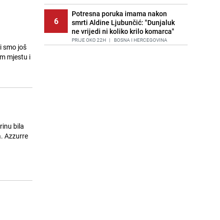
Potresna poruka imama nakon
6
smrti Aldine Ljubunčić: "Dunjaluk
ne vrijedi ni koliko krilo komarca"
PRIJE OKO 22H
|
BOSNA I HERCEGOVINA
i smo još
om mjestu i
Cijela regija čeka njegovu
7
progonozu: Poznati meteorolog
najavljuje veću promjenu vremena
PRIJE 1 DAN
|
REGIJA
Stručnjaci upozoravaju: Izrael ulaže
8
milione kako bi utjecao na
odgovore ChatGPT-a o Gazi
rinu bila
PRIJE 2 DANA
|
SVIJET
a. Azzurre
Kako očistiti staklo od tuš-kabina:
9
Jednostavni savjeti za očuvanje
sjaja
PRIJE 1 DAN
|
ŽIVOT I STIL
Jedan od najvećih gradova nije na
10
listi: Ovo su lokacije prvih Lidl
prodavnica u BiH
PRIJE 1 DAN
|
BOSNA I HERCEGOVINA