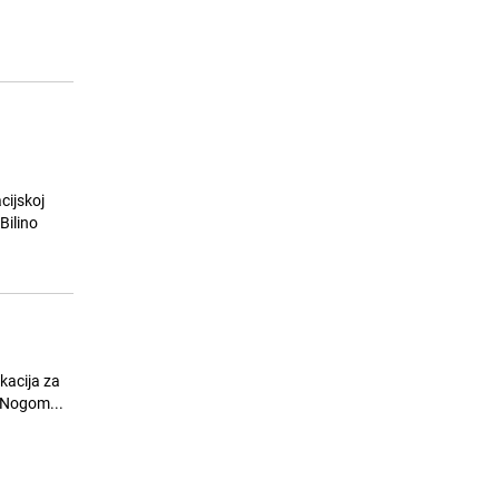
Ovo vrijedi znati: Kako pružiti prvu
15
pomoć kod utapanja?
26.07.26. 07:00
|
ZANIMLJIVOSTI
cijskoj
Bilino
kacija za
ropsko prvenstvo 2020. godine između Bosne i Hercegovine i Italije koja se igra u Zenici. // Nogom...