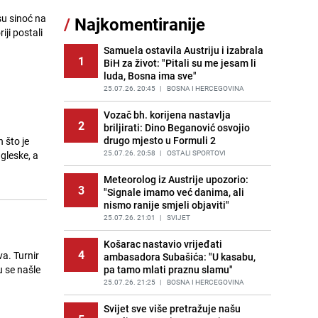
su sinoć na
/
Najkomentiranije
Recept za brze uštipke: Ne upijaju
iji postali
11
ulje i gotovi su za 30 minuta
Samuela ostavila Austriju i izabrala
PRIJE OKO 12H
|
RECEPTI
1
BiH za život: "Pitali su me jesam li
luda, Bosna ima sve"
Gosti iz Njemačke napravili požar u
12
apartmanu u Istri, vlasniku se
25.07.26. 20:45
|
BOSNA I HERCEGOVINA
smijali i pokazivali srednji prst
Vozač bh. korijena nastavlja
PRIJE 2 DANA
|
REGIJA
2
briljirati: Dino Beganović osvojio
drugo mjesto u Formuli 2
 što je
Užas u bh. susjedstvu, mladići
13
bludničili nad maloljetnicom i sve
25.07.26. 20:58
|
OSTALI SPORTOVI
gleske, a
snimali: "Stari te gleda u lajvu"
Meteorolog iz Austrije upozorio:
PRIJE 2 DANA
|
REGIJA
3
"Signale imamo već danima, ali
nismo ranije smjeli objaviti"
Novi detalji istrage: Ruske službe
14
otkrile moguć uzrok tragedije bh.
25.07.26. 21:01
|
SVIJET
planinara na Elbrusu
Košarac nastavio vrijeđati
PRIJE 2 DANA
|
SVIJET
4
a. Turnir
ambasadora Subašića: "U kasabu,
u se našle
pa tamo mlati praznu slamu"
Očistite rernu bez hemikalija:
15
Poznata stručnjakinja dijeli savjete
25.07.26. 21:25
|
BOSNA I HERCEGOVINA
PRIJE 2 DANA
|
ŽIVOT I STIL
Svijet sve više pretražuje našu