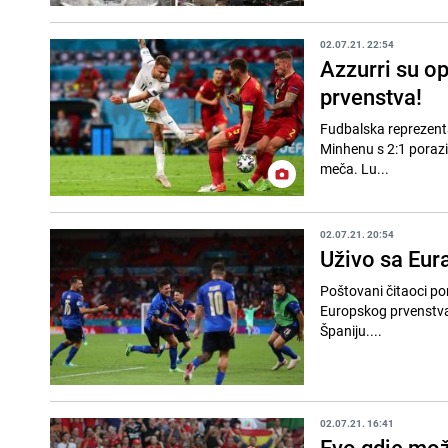
02.07.21. 22:54
Azzurri su ope
prvenstva!
Fudbalska reprezentac
Minhenu s 2:1 porazila Belgiju. Prvo poluvr
meča. Lu...
02.07.21. 20:54
Uživo sa Eura:
Poštovani čitaoci por
Europskog prvenstva i
Španiju....
02.07.21. 16:41
Evo gdje mož