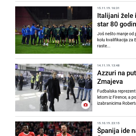
15.11.19. 16:31
Italijani žele
star 80 godi
Još nešto manje od pe
kolu kvalifikacija za
raste...
14.11.19. 13:48
Azzuri na put
Zmajeva
Fudbalska reprezenta
letom iz Firence, a 
izabranicima Robert
15.10.19. 23:15
Španija ide n