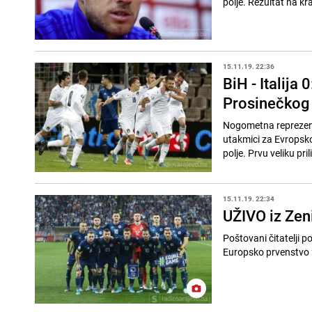
polje. Rezultat na kra
15.11.19. 22:36
BiH - Italija
Prosinečkog
Nogometna reprezentac
utakmici za Evropsko
polje. Prvu veliku pril
15.11.19. 22:34
UŽIVO iz Zeni
Poštovani čitatelji p