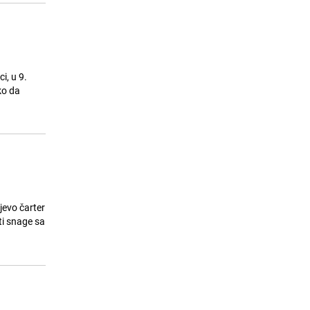
i, u 9.
ko da
jevo čarter
ti snage sa