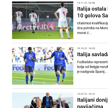
15.11.21. 22:38
Italija ostal
10 golova Sa
Utakmice kvalifikacij
dva putnika na Mundij
morat ć...
10.10.21. 16:33
Italija savlad
Fudbalska reprezentac
bolja od Belgije rezu
je nadigrala Španij...
12.07.21. 10:12
Italijani doni
navijačima