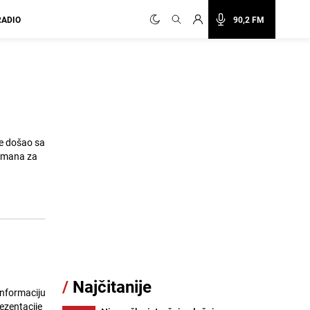
RADIO
90,2 FM
je došao sa
olmana za
/
Najčitanije
 informaciju
ezentacije