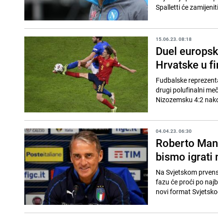
Spalletti će zamijeniti
15.06.23. 08:18
Duel europski
Hrvatske u fi
Fudbalske reprezentac
drugi polufinalni meč,
Nizozemsku 4:2 nako
04.04.23. 06:30
Roberto Manci
bismo igrati 
Na Svjetskom prvenst
fazu će proći po najb
novi format Svjetskog