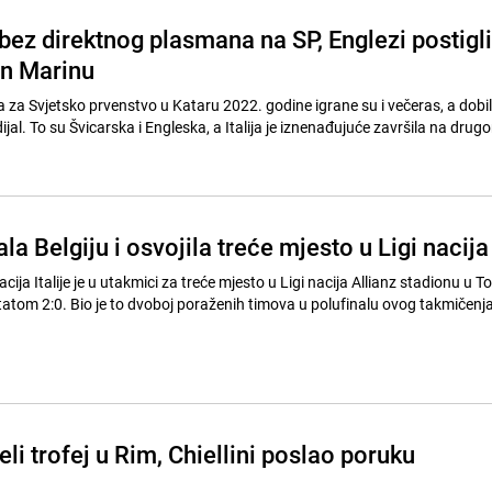
a bez direktnog plasmana na SP, Englezi postigli
n Marinu
a za Svjetsko prvenstvo u Kataru 2022. godine igrane su i večeras, a dobil
al. To su Švicarska i Engleska, a Italija je iznenađujuće završila na drug
ala Belgiju i osvojila treće mjesto u Ligi nacija
ija Italije je u utakmici za treće mjesto u Ligi nacija Allianz stadionu u To
ltatom 2:0. Bio je to dvoboj poraženih timova u polufinalu ovog takmičenj
jeli trofej u Rim, Chiellini poslao poruku