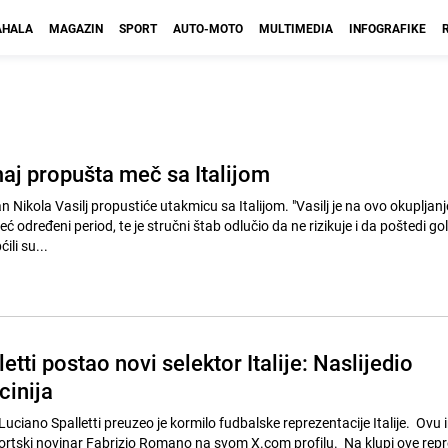
HALA
MAGAZIN
SPORT
AUTO-MOTO
MULTIMEDIA
INFOGRAFIKE
aj propušta meč sa Italijom
Nikola Vasilj propustiće utakmicu sa Italijom. "Vasilj je na ovo okupljan
 određeni period, te je stručni štab odlučio da ne rizikuje i da poštedi g
ili su...
etti postao novi selektor Italije: Naslijedio
inija
 Luciano Spalletti preuzeo je kormilo fudbalske reprezentacije Italije. Ovu
portski novinar Fabrizio Romano na svom X.com profilu. Na klupi ove repr