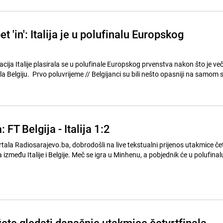
t 'in': Italija je u polufinalu Europskog
ija Italije plasirala se u polufinale Europskog prvenstva nakon što je ve
ijeme // Belgijanci su bili nešto opasniji na samom startu
 FT Belgija - Italija 1:2
tala Radiosarajevo.ba, dobrodošli na live tekstualni prijenos utakmice čet
zmeđu Italije i Belgije. Meč se igra u Minhenu, a pobjednik će u polufinalu
ete gledati današnje utakmice četvrtfinala