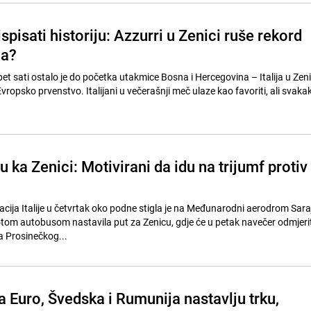
 ispisati historiju: Azzurri u Zenici ruše rekord
na?
t sati ostalo je do početka utakmice Bosna i Hercegovina – Italija u Zenic
 Evropsko prvenstvo. Italijani u večerašnji meč ulaze kao favoriti, ali svaka
u ka Zenici: Motivirani da idu na trijumf protiv
cija Italije u četvrtak oko podne stigla je na Međunarodni aerodrom Sara
potom autobusom nastavila put za Zenicu, gdje će u petak navečer odmjeri
a Prosinečkog...
a Euro, Švedska i Rumunija nastavlju trku,