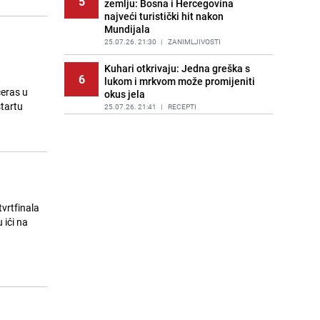
5
zemlju: Bosna i Hercegovina
najveći turistički hit nakon
Mundijala
25.07.26. 21:30
|
ZANIMLJIVOSTI
Kuhari otkrivaju: Jedna greška s
6
lukom i mrkvom može promijeniti
čeras u
okus jela
25.07.26. 21:41
|
RECEPTI
Kako da veš duže miriše? Nekoliko
7
jednostavnih trikova koji zaista
djeluju
25.07.26. 21:47
|
ŽIVOT I STIL
Eurobasket U18: Bh. juniori nakon
vrtfinala
8
velikog preokreta savladali
 ići na
Sjevernu Makedoniju
25.07.26. 21:58
|
KOŠARKA
Hrvatski ugostitelji u problemu:
9
Dešava im se isto što i u Dubaiju
25.07.26. 22:08
|
REGIJA
Veliko svadbeno veselje bh.