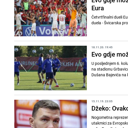
Eura
Četvrtfinalni dueli 
18.11.20. 19:45
Evo gdje mož
U posljednjem 6. kol
na stadionu Grbavica
Dušana Bajevića na k
15.11.19. 23:05
Džeko: Ovako
Nogometna reprezentac
utakmici za Evropsko