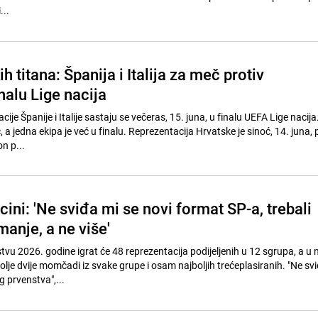
...
h titana: Španija i Italija za meč protiv
nalu Lige nacija
ije Španije i Italije sastaju se večeras, 15. juna, u finalu UEFA Lige nacija
 a jedna ekipa je već u finalu. Reprezentacija Hrvatske je sinoć, 14. juna, 
n p...
ni: 'Ne sviđa mi se novi format SP-a, trebali
manje, a ne više'
vu 2026. godine igrat će 48 reprezentacija podijeljenih u 12 sgrupa, a u 
olje dvije momčadi iz svake grupe i osam najboljih trećeplasiranih. "Ne sv
 prvenstva",...