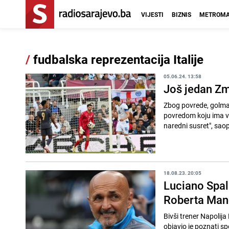
VIJESTI
BIZNIS
METROMA
/
fudbalska reprezentacija Italije
05.06.24. 13:58
Još jedan Zm
Zbog povrede, golman 
povredom koju ima već
naredni susret", saopć
18.08.23. 20:05
Luciano Spall
Roberta Manc
Bivši trener Napolija
objavio je poznati s