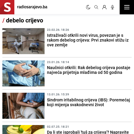
Otvor
/
debelo crijevo
23.02.26. 18:26
Istraživači otkrili novi virus, povezan je s
rakom debelog crijeva: Prvi znakovi stižu iz
ove zemlje
23.01.26. 18:14
Naučnici otkrili: Rak debelog crijeva postaje
najveća prijetnja mlađima od 50 godina
13.01.26. 15:39
Sindrom iritabilnog crijeva (IBS): Poremećaj
koji mijenja svakodnevni život
02.07.25. 18:21
Da li ste isprobali 'tuš za crijeva'? Napravite