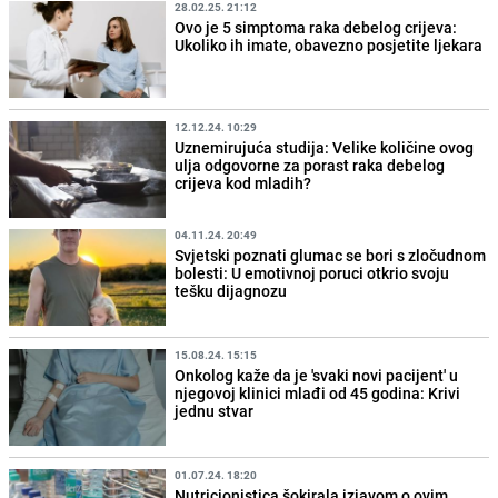
28.02.25. 21:12
Ovo je 5 simptoma raka debelog crijeva:
Ukoliko ih imate, obavezno posjetite ljekara
12.12.24. 10:29
Uznemirujuća studija: Velike količine ovog
ulja odgovorne za porast raka debelog
crijeva kod mladih?
04.11.24. 20:49
Svjetski poznati glumac se bori s zločudnom
bolesti: U emotivnoj poruci otkrio svoju
tešku dijagnozu
15.08.24. 15:15
Onkolog kaže da je 'svaki novi pacijent' u
njegovoj klinici mlađi od 45 godina: Krivi
jednu stvar
01.07.24. 18:20
Nutricionistica šokirala izjavom o ovim