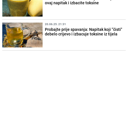
ovaj napitak i izbacite toksine
20.06.25. 21:31
Probajte prije spavanja: Napitak koji "čisti"
debelo crijevo i izbacuje toksine iz tijela