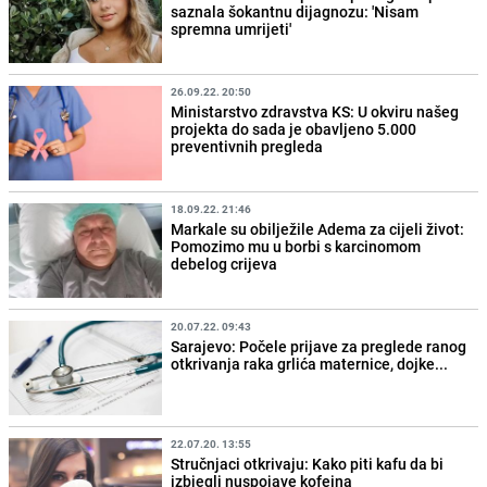
saznala šokantnu dijagnozu: 'Nisam
spremna umrijeti'
26.09.22. 20:50
Ministarstvo zdravstva KS: U okviru našeg
projekta do sada je obavljeno 5.000
preventivnih pregleda
18.09.22. 21:46
Markale su obilježile Adema za cijeli život:
Pomozimo mu u borbi s karcinomom
debelog crijeva
20.07.22. 09:43
Sarajevo: Počele prijave za preglede ranog
otkrivanja raka grlića maternice, dojke...
22.07.20. 13:55
Stručnjaci otkrivaju: Kako piti kafu da bi
izbjegli nuspojave kofeina