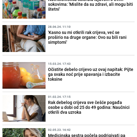
sokovima: 'Mislite da su zdravi, ali mogu biti
štetni'
28.06.24. 11:10
'Kasno su mi otkrili rak crijeva, već se
proširio na druge organe: Ovo su bili rani
simptomi'
15.03.24. 17:43
Očistite debelo crijevo uz ovaj napitak: Pijte
ga svaku noć prije spavanja i izbacite
toksine
01.02.24. 17:15
Rak debelog crijeva sve češće pogađa
osobe u dobi od 25 do 49 godina: Naučnici
otkrili dva uzroka
02.05.23. 16:42
Medicinska sestra počela podrigivati pa