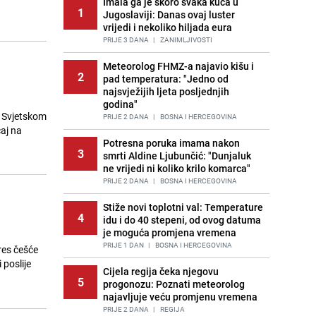
Imala ga je skoro svaka kuća u
1
Jugoslaviji: Danas ovaj luster
vrijedi i nekoliko hiljada eura
PRIJE 3 DANA
|
ZANIMLJIVOSTI
Meteorolog FHMZ-a najavio kišu i
2
pad temperatura: "Jedno od
najsvježijih ljeta posljednjih
godina"
a Svjetskom
PRIJE 2 DANA
|
BOSNA I HERCEGOVINA
caj na
Potresna poruka imama nakon
3
smrti Aldine Ljubunčić: "Dunjaluk
ne vrijedi ni koliko krilo komarca"
PRIJE 2 DANA
|
BOSNA I HERCEGOVINA
Stiže novi toplotni val: Temperature
4
idu i do 40 stepeni, od ovog datuma
je moguća promjena vremena
PRIJE 1 DAN
|
BOSNA I HERCEGOVINA
res češće
 poslije
Cijela regija čeka njegovu
5
progonozu: Poznati meteorolog
najavljuje veću promjenu vremena
PRIJE 2 DANA
|
REGIJA