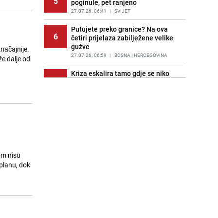
5
poginule, pet ranjeno
27.07.26. 06:41
|
SVIJET
Putujete preko granice? Na ova
6
četiri prijelaza zabilježene velike
gužve
značajnije.
27.07.26. 06:59
|
BOSNA I HERCEGOVINA
e dalje od
Kriza eskalira tamo gdje se niko
7
nije nadao: Napadi Huta zadali
nove glavobolje moreplovcima
27.07.26. 07:17
|
SVIJET
Nafta pala 4 posto nakon što su
8
SAD i Iran tokom vikenda obustavili
sukobe
27.07.26. 07:35
|
SVIJET
om nisu
Horor u Kini: Turiste 'zarobila'
 planu, dok
9
bujična poplava, najmanje 10
mrtvih
27.07.26. 08:09
|
SVIJET
Sporazum koji bi mogao promijeniti
10
Bliski istok: "Posljedice bi se mogle