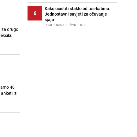
Kako očistiti staklo od tuš-kabina:
6
Jednostavni savjeti za očuvanje
sjaja
PRIJE 2 DANA
|
ŽIVOT I STIL
a za drugo
Meksiku.
Pratite uživo | Nevrijeme zahvatilo
7
Split, kiša ide prema BiH
PRIJE 1 DAN
|
REGIJA
Recept za brze uštipke: Ne upijaju
8
ulje i gotovi su za 30 minuta
PRIJE 1 DAN
|
RECEPTI
Imate tikvice i piletinu? Napravite
9
ovaj brzi ručak iz jedne tave
 samo 48
PRIJE 1 DAN
|
RECEPTI
anketi iz
Lažne novčanice preplavljuju
10
tržište: Ove eure najčešće
pokušavaju podvaliti
PRIJE 1 DAN
|
SVIJET
Stari recept kojem se uvijek
11
vraćamo: Pijesak torta bez pečenja,