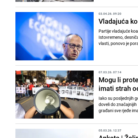
03.04.26. 09:20
Vladajuća ko
Partije vladajuće koal
Istovremeno, desniča
vlasti, ponovo je pora
07.03.26. 07:14
Mogu li prote
imati strah 
Iako su posljednjih 
doveli do značajniji
građani sve rjeđe imaj
05.03.26. 12:37
Anketa | Želi