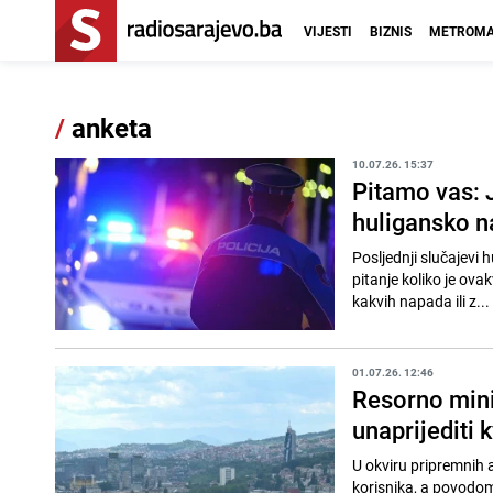
VIJESTI
BIZNIS
METROMA
/
anketa
10.07.26. 15:37
Pitamo vas: Je
huligansko na
Posljednji slučajevi 
pitanje koliko je ovakv
kakvih napada ili z...
01.07.26. 12:46
Resorno minis
unaprijediti 
U okviru pripremnih 
korisnika, a povodom