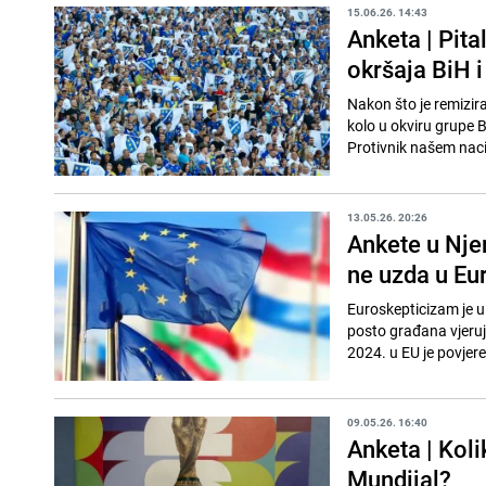
15.06.26. 14:43
Anketa | Pita
okršaja BiH 
Nakon što je remizir
kolo u okviru grupe 
Protivnik našem naci
13.05.26. 20:26
Ankete u Nje
ne uzda u Eu
Euroskepticizam je u
posto građana vjeruj
2024. u EU je povjere
09.05.26. 16:40
Anketa | Koli
Mundijal?