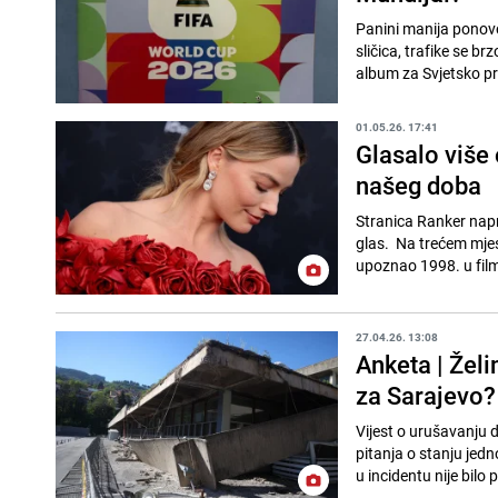
Panini manija ponovo
sličica, trafike se b
album za Svjetsko pr
01.05.26. 17:41
Glasalo više 
našeg doba
Stranica Ranker napra
glas. Na trećem mjes
upoznao 1998. u fil
27.04.26. 13:08
Anketa | Želi
za Sarajevo?
Vijest o urušavanju d
pitanja o stanju jed
u incidentu nije bilo p