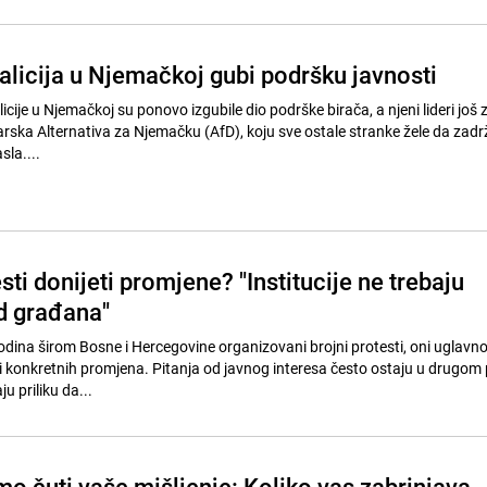
alicija u Njemačkoj gubi podršku javnosti
icije u Njemačkoj su ponovo izgubile dio podrške birača, a njeni lideri još 
rska Alternativa za Njemačku (AfD), koju sve ostale stranke žele da zadrž
sla....
sti donijeti promjene? "Institucije ne trebaju
od građana"
godina širom Bosne i Hercegovine organizovani brojni protesti, oni uglavn
h i konkretnih promjena. Pitanja od javnog interesa često ostaju u drugom
u priliku da...
mo čuti vaše mišljenje: Koliko vas zabrinjava