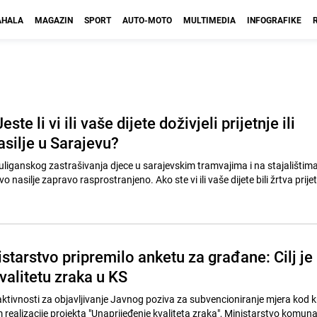
HALA
MAGAZIN
SPORT
AUTO-MOTO
MULTIMEDIA
INFOGRAFIKE
ste li vi ili vaše dijete doživjeli prijetnje ili
silje u Sarajevu?
huliganskog zastrašivanja djece u sarajevskim tramvajima i na stajalištima 
o nasilje zapravo rasprostranjeno. Ako ste vi ili vaše dijete bili žrtva prijetn
tarstvo pripremilo anketu za građane: Cilj je
kvalitetu zraka u KS
aktivnosti za objavljivanje Javnog poziva za subvencioniranje mjera kod kr
 realizacije projekta "Unaprijeđenje kvaliteta zraka", Ministarstvo komun