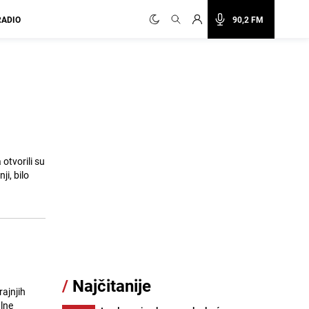
RADIO
90,2 FM
otvorili su
ji, bilo
/
Najčitanije
ajnjih
alne