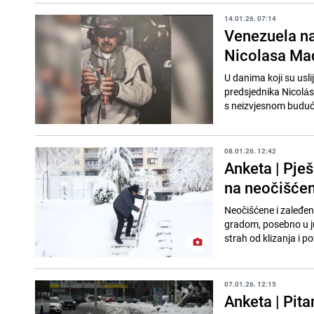
14.01.26. 07:14
Venezuela na
Nicolasa Ma
U danima koji su usl
predsjednika Nicolás
s neizvjesnom buduć
08.01.26. 12:42
Anketa | Pje
na neočišćen
Neočišćene i zaleđen
gradom, posebno u ju
strah od klizanja i po
07.01.26. 12:15
Anketa | Pit