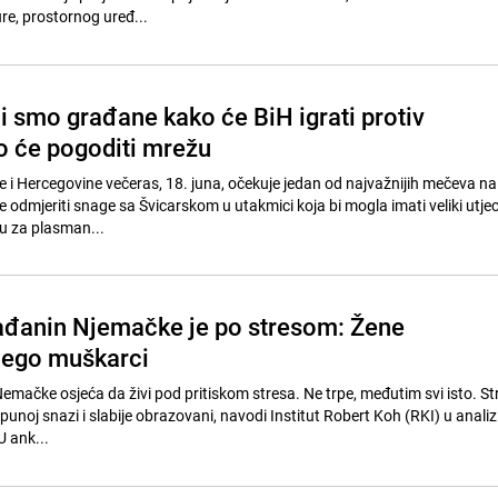
ure, prostornog uređ...
li smo građane kako će BiH igrati protiv
ko će pogoditi mrežu
 i Hercegovine večeras, 18. juna, očekuje jedan od najvažnijih mečeva n
 odmjeriti snage sa Švicarskom u utakmici koja bi mogla imati veliki utje
bu za plasman...
rađanin Njemačke je po stresom: Žene
nego muškarci
Nemačke osjeća da živi pod pritiskom stresa. Ne trpe, međutim svi isto. St
 punoj snazi i slabije obrazovani, navodi Institut Robert Koh (RKI) u analizi
U ank...