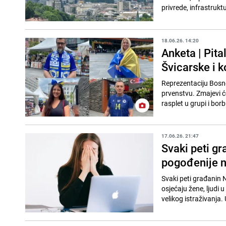
privrede, infrastrukt
18.06.26. 14:20
Anketa | Pita
Švicarske i 
Reprezentaciju Bosne
prvenstvu. Zmajevi će
rasplet u grupi i bor
17.06.26. 21:47
Svaki peti g
pogođenije 
Svaki peti građanin 
osjećaju žene, ljudi u
velikog istraživanja. 