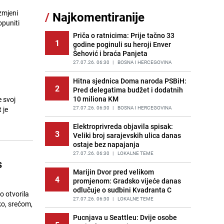
gotova za 20 minuta
zmjeni
/
Najkomentiranije
PRIJE OKO 21H
|
RECEPTI
opuniti
Priča o ratnicima: Prije tačno 33
Dragan Bursać: Kasno Dino do
1
12
godine poginuli su heroji Enver
pameti stiže!
Šehović i braća Panjeta
PRIJE OKO 22H
|
JA MISLIM
27.07.26. 06:30
|
BOSNA I HERCEGOVINA
Jedan od najvećih gradova nije na
13
Hitna sjednica Doma naroda PSBiH:
listi: Ovo su lokacije prvih Lidl
2
Pred delegatima budžet i dodatnih
prodavnica u BiH
10 miliona KM
e svoj
PRIJE 2 DANA
|
BOSNA I HERCEGOVINA
27.07.26. 06:30
|
BOSNA I HERCEGOVINA
 je
Konakoviću stigle "nevjerovatne
14
Elektroprivreda objavila spisak:
poruke" iz HDZ-a: "Ne šalim se"
3
Veliki broj sarajevskih ulica danas
PRIJE 1 DAN
|
BOSNA I HERCEGOVINA
ostaje bez napajanja
Imate li paradajz, paprike i malo
27.07.26. 06:30
|
LOKALNE TEME
s
15
mesa? Recept za večeru koja vraća
Marijin Dvor pred velikom
u djetinjstvo
4
promjenom: Gradsko vijeće danas
PRIJE OKO 15H
|
RECEPTI
odlučuje o sudbini Kvadranta C
o otvorila
27.07.26. 06:30
|
LOKALNE TEME
ko, srećom,
Pucnjava u Seattleu: Dvije osobe