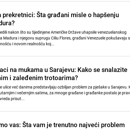
 prekretnici: Šta građani misle o hapšenju
dura?
ijedili nakon što su Sjedinjene Američke Države uhapsile venezuelanskog
a Madura i njegovu suprugu Ciliu Flores, građani Venezuele pokušavaju s
nošću i novom realnošću koj...
šaci na mukama u Sarajevu: Kako se snalazite
im i zaleđenim trotoarima?
e ulice već danima predstavljaju ozbiljan problem za pješake u Sarajevu. 
tarnjim i večernjim satima, za mnoge građane i građanke postalo je pravi
vreda prisut...
amo vas: Šta vam je trenutno najveći problem