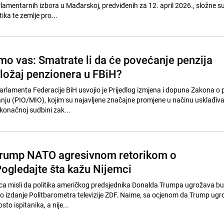
amentarnih izbora u Mađarskoj, predviđenih za 12. april 2026., složne su
tika te zemlje pro...
mo vas: Smatrate li da će povećanje penzija
oložaj penzionera u FBiH?
rlamenta Federacije BiH usvojio je Prijedlog izmjena i dopuna Zakona o
anju (PIO/MIO), kojim su najavljene značajne promjene u načinu usklađiva
konačnoj sudbini zak...
Trump NATO agresivnom retorikom o
ogledajte šta kažu Nijemci
aca misli da politika američkog predsjednika Donalda Trumpa ugrožava b
 izdanje Politbarometra televizije ZDF. Naime, sa ocjenom da Trump ug
sto ispitanika, a nije...