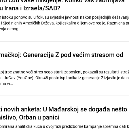
 Irana i Izraela/SAD?
 istoku ponovo su u fokusu svjetske javnosti nakon posljednjih dešavanj
i Sjedinjenih Američkih Država, koji eskalira diljem ove regije. Razmjena pri
enja o mog...
mačkoj: Generacija Z pod većim stresom od
oj trpe znatno veći stres nego stariji zaposleni, pokazali su rezultati istra
tut JuGav (YouGov). Oko 48 posto ispitanika iz generacije Z izjavilo je da 
oma vi...
ati novih anketa: U Mađarskoj se događa nešto
slivo, Orban u panici
nomirana analitička kuća u ovoj fazi predizborne kampanje spremna dati