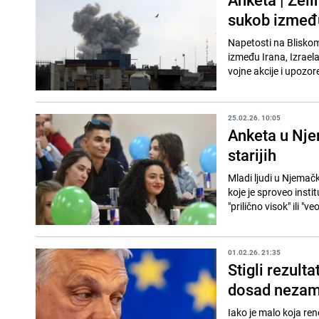
sukob između
Napetosti na Bliskom
između Irana, Izraela 
vojne akcije i upozor
25.02.26. 10:05
Anketa u Nje
starijih
Mladi ljudi u Njemačk
koje je sproveo insti
"prilično visok" ili "ve
01.02.26. 21:35
Stigli rezult
dosad nezami
Iako je malo koja re