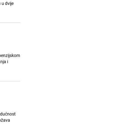
pod vodom
 u dvije
27.07.26. 08:40
|
BOSNA I HERCEGOVINA
 penzijskom
nja i
udućnost
rožava