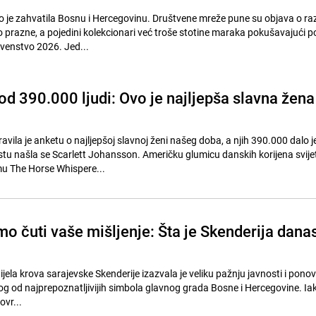
 je zahvatila Bosnu i Hercegovinu. Društvene mreže pune su objava o ra
rzo prazne, a pojedini kolekcionari već troše stotine maraka pokušavajući p
venstvo 2026. Jed...
od 390.000 ljudi: Ovo je najljepša slavna žena
vila je anketu o najljepšoj slavnoj ženi našeg doba, a njih 390.000 dalo j
tu našla se Scarlett Johansson. Američku glumicu danskih korijena svijet
mu The Horse Whispere...
mo čuti vaše mišljenje: Šta je Skenderija dana
ijela krova sarajevske Skenderije izazvala je veliku pažnju javnosti i ponov
nog od najprepoznatljivijih simbola glavnog grada Bosne i Hercegovine. Ia
ovr...