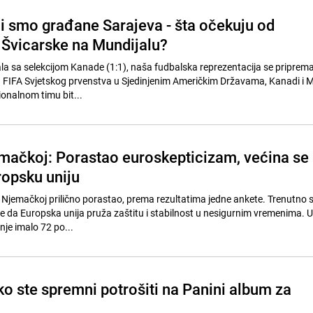
li smo građane Sarajeva - šta očekuju od
i Švicarske na Mundijalu?
ala sa selekcijom Kanade (1:1), naša fudbalska reprezentacija se priprem
B FIFA Svjetskog prvenstva u Sjedinjenim Američkim Državama, Kanadi i 
onalnom timu bit...
mačkoj: Porastao euroskepticizam, većina se
ropsku uniju
 Njemačkoj prilično porastao, prema rezultatima jedne ankete. Trenutno
e da Europska unija pruža zaštitu i stabilnost u nesigurnim vremenima. U 
nje imalo 72 po...
ko ste spremni potrošiti na Panini album za