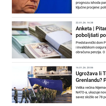
prognozu ishoda parl
ključne procjene: poli
22.01.26. 16:38
Anketa | Pita
poboljšati p
Predstavnički dom Pa
i invalidskom osigur
obračuna penzija. O 
16.01.26. 20:06
Ugrožava li 
Grenlandu? P
Velika većina Nijem
NATO-a, ukazuje novo
savez složilo se 78 po