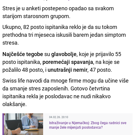
Stres je u anketi postepeno opadao sa svakom
starijom starosnom grupom.
Ukupno, 82 posto ispitanika reklo je da su tokom
prethodna tri mjeseca iskusili barem jedan simptom
stresa.
Najčešće tegobe
su
glavobolje
, koje je prijavilo 55
posto ispitanika,
poremećaji spavanja
, na koje se
požalilo 48 posto, i
unutrašnji nemir
, 47 posto.
Swiss life navodi da mnoge firme mogu da učine više
da smanje stres zaposlenih. Gotovo četvrtina
ispitanika rekla je poslodavac ne nudi nikakvo
olakšanje.
04.02.26. 20:10
Istraživanje u Njemačkoj: Zbog čega radnici sve
manje žele mijenjati poslodavca?