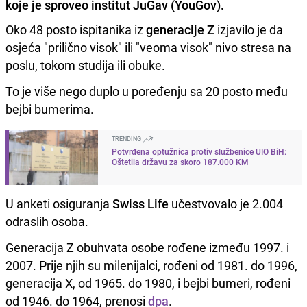
koje je sproveo institut JuGav (YouGov).
Oko 48 posto ispitanika iz
generacije Z
izjavilo je da
osjeća "prilično visok" ili "veoma visok" nivo stresa na
poslu, tokom studija ili obuke.
To je više nego duplo u poređenju sa 20 posto među
bejbi bumerima.
TRENDING
Potvrđena optužnica protiv službenice UIO BiH:
Oštetila državu za skoro 187.000 KM
U anketi osiguranja
Swiss Life
učestvovalo je 2.004
odraslih osoba.
Generacija Z obuhvata osobe rođene između 1997. i
2007. Prije njih su milenijalci, rođeni od 1981. do 1996,
generacija X, od 1965. do 1980, i bejbi bumeri, rođeni
od 1946. do 1964, prenosi
dpa
.