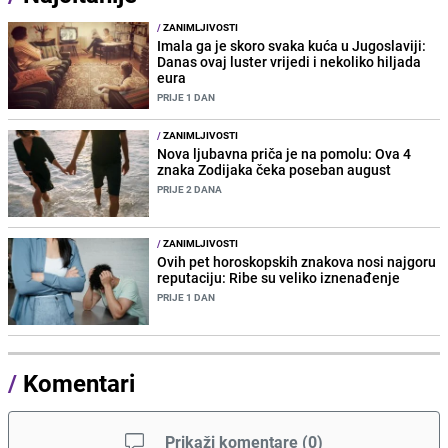
/
ZANIMLJIVOSTI
Imala ga je skoro svaka kuća u Jugoslaviji:
Danas ovaj luster vrijedi i nekoliko hiljada
eura
PRIJE 1 DAN
/
ZANIMLJIVOSTI
Nova ljubavna priča je na pomolu: Ova 4
znaka Zodijaka čeka poseban august
PRIJE 2 DANA
/
ZANIMLJIVOSTI
Ovih pet horoskopskih znakova nosi najgoru
reputaciju: Ribe su veliko iznenađenje
PRIJE 1 DAN
/
Komentari
Prikaži komentare
(
0
)