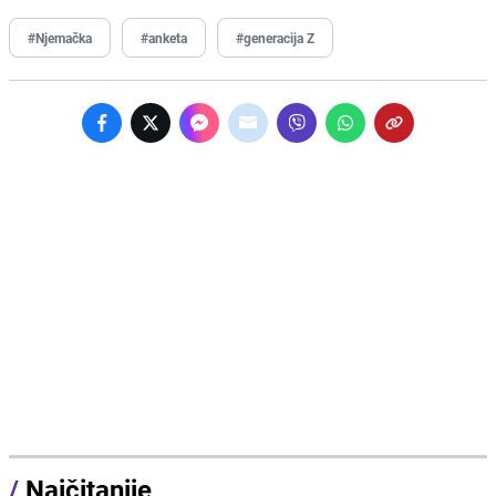
#Njemačka
#anketa
#generacija Z
/
Najčitanije