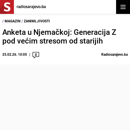
Otvor
/
MAGAZIN
/
ZANIMLJIVOSTI
Anketa u Njemačkoj: Generacija Z
pod većim stresom od starijih
25.02.26. 10:05
Radiosarajevo.ba
0