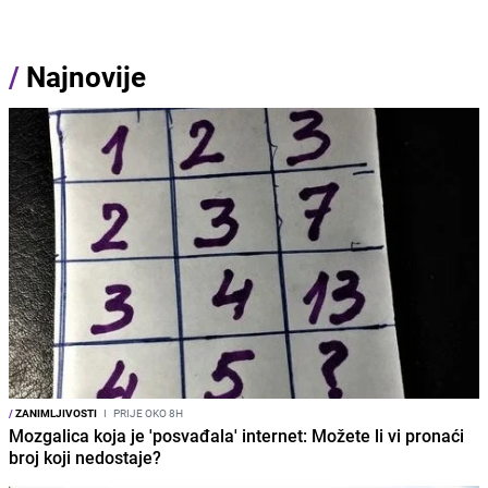
/
Najnovije
/
ZANIMLJIVOSTI
I
PRIJE OKO 8H
Mozgalica koja je 'posvađala' internet: Možete li vi pronaći
broj koji nedostaje?