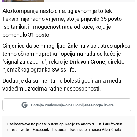
Ako kompanije nešto čine, uglavnom je to tek
fleksibilnije radno vrijeme, što je prijavilo 35 posto
ispitanika, ili mogućnost rada od kuće, koju je
pomenulo 31 posto.
Činjenica da se mnogi ljudi žale na visok stres uprkos
tehnološkom napretku i opcijama rada od kuće je
"signal za uzbunu", rekao je
Dirk von Crone
, direktor
njemačkog ogranka Swiss life.
Dodao je da su mentalne bolesti godinama među
vodećim uzrocima radne nesposobnosti.
Dodajte Radiosarajevo.ba u omiljene Google izvore
Radiosarajevo.ba
pratite putem aplikacije za
Android
|
iOS
i društvenih
mreža
Twitter
|
Facebook
|
Instagram
, kao i putem našeg
Viber
Chata.