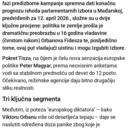
fazi predizborne kampanje spremna dati konačnu
prognozu ishoda parlamentarnih izbora u Mađarskoj,
predviđenih za 12. april 2026., složne su u dvije
ključne procjene: politika te zemlje prošla je
dramatičnu preobrazbu u 16 godina vladavine
(čvrstom rukom) Orbanova Fidesza te, posljedično
tome, ovaj put vladajući uistinu i mogu izgubiti izbore.
Pokret Tisza
, na čijem je čelu nova senzacija europske
politike
Peter Magyar
, prema neovisnim anketama
vodi sa stabilnom prednošću od devet do 12 posto.
Očekivano, režimske agencije daju bitno drugačiju
sliku realnosti.
Tri ključna segmenta
Međutim, iz poteza "europskog diktatora" – kako
Viktoru Orbanu
više od desetljeća tepaju – daje se
naslutiti određena doza panike zbog koje je