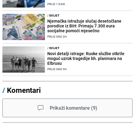
PRIJE 1 DAN
/
SVIJET
Njemačka istražuje slučaj desetočlane
porodice iz BiH: Primaju 7.300 eura
socijalne pomoći mjesečno
PRIJE OKO 2H
/
SVIJET
Novi detalji istrage: Ruske službe otkrile
moguć uzrok tragedije bh. planinara na
Elbrusu
PRIJE OKO 9H
/
Komentari
Prikaži komentare
(
9
)