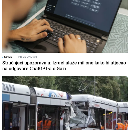
/
SVIJET
I
PRIJE OKO 4H
Stručnjaci upozoravaju: Izrael ulaže milione kako bi utjecao
na odgovore ChatGPT-a o Gazi