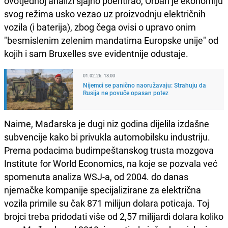
ovotjednoj analizi sjajno poentirao, Orbán je ekonomiju
svog režima usko vezao uz proizvodnju električnih
vozila (i baterija), zbog čega ovisi o upravo onim
"besmislenim zelenim mandatima Europske unije" od
kojih i sam Bruxelles sve evidentnije odustaje.
01.02.26. 18:00
Nijemci se panično naoružavaju: Strahuju da
Rusija ne povuče opasan potez
Naime, Mađarska je dugi niz godina dijelila izdašne
subvencije kako bi privukla automobilsku industriju.
Prema podacima budimpeštanskog trusta mozgova
Institute for World Economics, na koje se pozvala već
spomenuta analiza WSJ-a, od 2004. do danas
njemačke kompanije specijalizirane za električna
vozila primile su čak 871 milijun dolara poticaja. Toj
brojci treba pridodati više od 2,57 milijardi dolara koliko