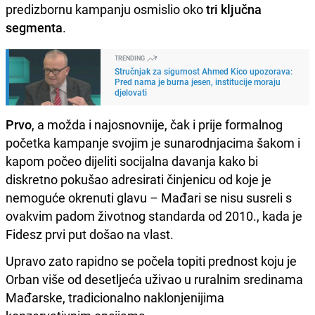
predizbornu kampanju osmislio oko
tri ključna
segmenta
.
TRENDING
Stručnjak za sigurnost Ahmed Kico upozorava:
Pred nama je burna jesen, institucije moraju
djelovati
Prvo
, a možda i najosnovnije, čak i prije formalnog
početka kampanje svojim je sunarodnjacima šakom i
kapom počeo dijeliti socijalna davanja kako bi
diskretno pokušao adresirati činjenicu od koje je
nemoguće okrenuti glavu – Mađari se nisu susreli s
ovakvim padom životnog standarda od 2010., kada je
Fidesz prvi put došao na vlast.
Upravo zato rapidno se počela topiti prednost koju je
Orban više od desetljeća uživao u ruralnim sredinama
Mađarske, tradicionalno naklonjenijima