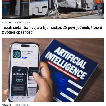
/
SVIJET
I
PRIJE OKO 4H
Težak sudar tramvaja u Njemačkoj: 25 povrijeđenih, troje u
životnoj opasnosti
/
SVIJET
I
PRIJE OKO 4H