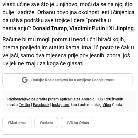
vlasti učine sve što je u njihovoj moći da se na njoj što
dulje i zadrže. Orbanu povoljna okolnost jest i činjenica
da uživa podršku sve trojice lidera "poretka u
nastajanju":
Donald Trump, Vladimir Putin i Xi Jinping
.
Račune bi mu mogli pomrsiti neodlučni birači kojih,
prema posljednjim statistikama, ima 16 posto te čak u
veljači, samo dva mjeseca prije povijesnih izbora, još
uvijek ne znaju za koga će glasati.
Dodajte Radiosarajevo.ba u omiljene Google izvore
Radiosarajevo.ba
pratite putem aplikacije za
Android
|
iOS
i društvenih
mreža
Twitter
|
Facebook
|
Instagram
, kao i putem našeg
Viber
Chata.
#Mađarska
#anketa
#Viktor Orban