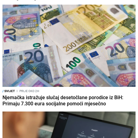
/
SVIJET
I
PRIJE OKO 2H
Njemačka istražuje slučaj desetočlane porodice iz BiH:
Primaju 7.300 eura socijalne pomoći mjesečno