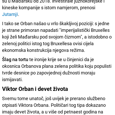
su u Mađarsku od 2018. investirale južnokorejske i
kineske kompanije s istom namjerom, prenosi
Jutarnji
.
I tako se Orban našao u vrlo škakljivoj poziciji: s jedne
je strane primoran napadati "imperijalistički Bruxelles
koji želi Mađarsku pod svojom čizmom", a istodobno o
zelenoj politici istog tog Bruxellesa ovisi cijela
ekonomska konstrukcija njegova režima.
Šlag na tortu
te ironije krije se u činjenici da je
okosnica Orbanova plana zelena politika koju populisti
tvrde desnice po zapovjednoj dužnosti moraju
ismijavati.
Viktor Orban i devet života
Svemu tome unatoč, još uvijek je prerano službeno
otpisati Viktora Orbana. Političari tog tipa dokazano
imaju devet života, a u više od petnaest godina na