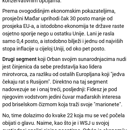
konzervativnim opcijama.
Prema ovogodišnjim ekonomskim pokazateljima,
prosječni Mađar uprihodi čak 30 posto manje od
prosjeka EU-a, a istodobno ekonomija te države raste
osjetno sporije nego u ostatku Unije. Lani je rasla
samo 0,4 posto, a istodobno bilježi i jednu od najviših
stopa inflacije u cijeloj Uniji, od oko pet posto.
Drugi segment
koji Orban svojim sunarodnjacima nudi
jest činjenica da sebe predstavlja kao lidera
mirotvorca, za razliku od ostalih Europljana koji "jedva
čekaju rat s Rusijom". Direktno na taj segment
nadovezuje se i onaj treći, posljednji: Fidesz je pod
njegovim vodstvom jedini čuvar mađarskih interesa
pod briselskom čizmom koja traži svoje "marionete".
No, time dolazimo do kvake 22 koja mu se već počela
obijati o glavu. Naime, kao što je i WSJ u svojoj