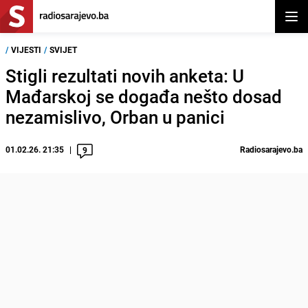
Otvor
/
VIJESTI
/
SVIJET
Stigli rezultati novih anketa: U
Mađarskoj se događa nešto dosad
nezamislivo, Orban u panici
01.02.26. 21:35
Radiosarajevo.ba
9