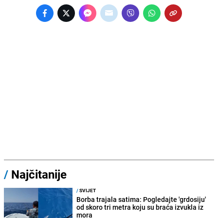
/
Najčitanije
/
SVIJET
Borba trajala satima: Pogledajte 'grdosiju'
od skoro tri metra koju su braća izvukla iz
mora