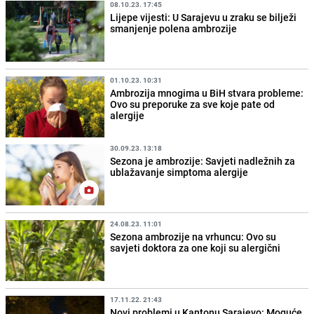
08.10.23. 17:45
Lijepe vijesti: U Sarajevu u zraku se bilježi
smanjenje polena ambrozije
01.10.23. 10:31
Ambrozija mnogima u BiH stvara probleme:
Ovo su preporuke za sve koje pate od
alergije
30.09.23. 13:18
Sezona je ambrozije: Savjeti nadležnih za
ublažavanje simptoma alergije
24.08.23. 11:01
Sezona ambrozije na vrhuncu: Ovo su
savjeti doktora za one koji su alergični
17.11.22. 21:43
Novi problemi u Kantonu Sarajevo: Moguće