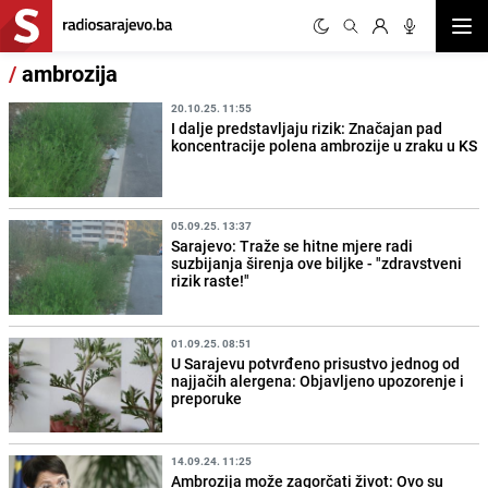
Otvor
/
ambrozija
20.10.25. 11:55
I dalje predstavljaju rizik: Značajan pad
koncentracije polena ambrozije u zraku u KS
05.09.25. 13:37
Sarajevo: Traže se hitne mjere radi
suzbijanja širenja ove biljke - "zdravstveni
rizik raste!"
01.09.25. 08:51
U Sarajevu potvrđeno prisustvo jednog od
najjačih alergena: Objavljeno upozorenje i
preporuke
14.09.24. 11:25
Ambrozija može zagorčati život: Ovo su