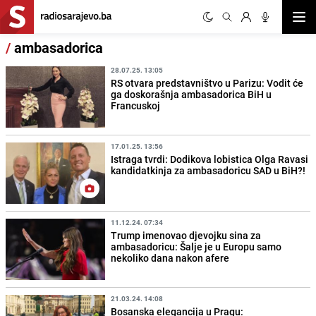
Otvor
/
ambasadorica
28.07.25. 13:05
RS otvara predstavništvo u Parizu: Vodit će
ga doskorašnja ambasadorica BiH u
Francuskoj
17.01.25. 13:56
Istraga tvrdi: Dodikova lobistica Olga Ravasi
kandidatkinja za ambasadoricu SAD u BiH?!
11.12.24. 07:34
Trump imenovao djevojku sina za
ambasadoricu: Šalje je u Europu samo
nekoliko dana nakon afere
21.03.24. 14:08
Bosanska elegancija u Pragu: