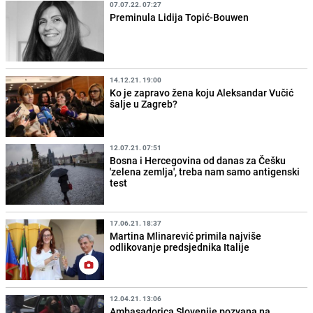
07.07.22. 07:27
Preminula Lidija Topić-Bouwen
14.12.21. 19:00
Ko je zapravo žena koju Aleksandar Vučić
šalje u Zagreb?
12.07.21. 07:51
Bosna i Hercegovina od danas za Češku
'zelena zemlja', treba nam samo antigenski
test
17.06.21. 18:37
Martina Mlinarević primila najviše
odlikovanje predsjednika Italije
12.04.21. 13:06
Ambasadorica Slovenije pozvana na