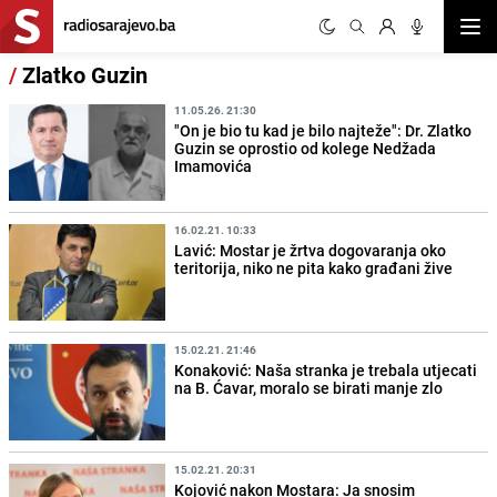
Otvor
/
Zlatko Guzin
11.05.26. 21:30
"On je bio tu kad je bilo najteže": Dr. Zlatko
Guzin se oprostio od kolege Nedžada
Imamovića
16.02.21. 10:33
Lavić: Mostar je žrtva dogovaranja oko
teritorija, niko ne pita kako građani žive
15.02.21. 21:46
Konaković: Naša stranka je trebala utjecati
na B. Ćavar, moralo se birati manje zlo
15.02.21. 20:31
Kojović nakon Mostara: Ja snosim