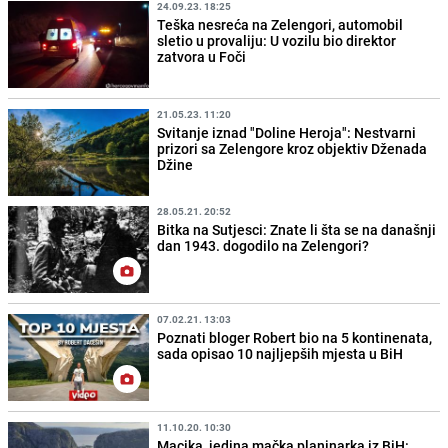
24.09.23. 18:25
Teška nesreća na Zelengori, automobil
sletio u provaliju: U vozilu bio direktor
zatvora u Foči
21.05.23. 11:20
Svitanje iznad "Doline Heroja": Nestvarni
prizori sa Zelengore kroz objektiv Dženada
Džine
28.05.21. 20:52
Bitka na Sutjesci: Znate li šta se na današnji
dan 1943. dogodilo na Zelengori?
07.02.21. 13:03
Poznati bloger Robert bio na 5 kontinenata,
sada opisao 10 najljepših mjesta u BiH
11.10.20. 10:30
Macika, jedina mačka planinarka iz BiH: