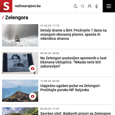
Otvor
/
Zelengora
31.03.26. 17:18
Detalji drame u BiH: Preživjele 7 dana na
snijegom okovanoj planini, spasila ih
vikendica stranca
09.09.24. 09:03
Na Zelengori postavljen spomenik u čast
Dženana Uščuplića: "Nikada neće biti
zaboravljen"
17.08.24. 09:40
Uspješno ugašen požar na Zelengori:
Pročitajte poruku NP Sutjeska
02.06.24. 11:47
Savršen izlet: Bajkoviti prizori sa Zelengore