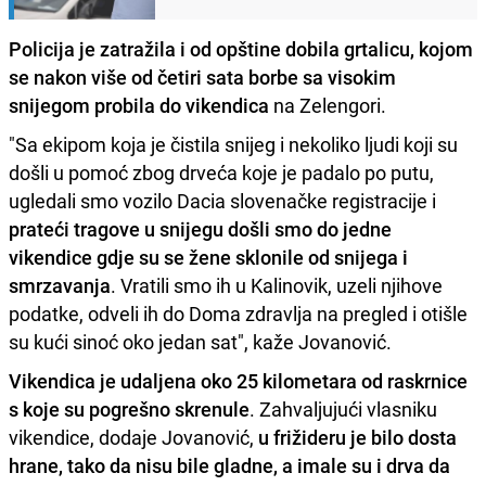
Policija je zatražila i od opštine dobila grtalicu, kojom
se nakon više od četiri sata borbe sa visokim
snijegom probila do vikendica
na Zelengori.
"Sa ekipom koja je čistila snijeg i nekoliko ljudi koji su
došli u pomoć zbog drveća koje je padalo po putu,
ugledali smo vozilo Dacia slovenačke registracije i
prateći tragove u snijegu došli smo do jedne
vikendice gdje su se žene sklonile od snijega i
smrzavanja
. Vratili smo ih u Kalinovik, uzeli njihove
podatke, odveli ih do Doma zdravlja na pregled i otišle
su kući sinoć oko jedan sat", kaže Jovanović.
Vikendica je udaljena oko 25 kilometara od raskrnice
s koje su pogrešno skrenule
. Zahvaljujući vlasniku
vikendice, dodaje Jovanović,
u frižideru je bilo dosta
hrane, tako da nisu bile gladne, a imale su i drva da