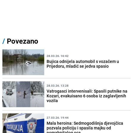
/
Povezano
28.03.26. 16:42
Bujica odnijela automobil s vozačem u
Prijedoru, mladić se jedva spasio
28.03.26. 13:28
Vatrogasci intervenisali: Spasili putnike na
Kozari, evakuisano 6 osoba iz zaglavljenih
vozila
27.03.26. 19:44
Mala heroina: Sedmogodišnja djevojčica
pozvala policiju i spasila majku od
pomahnitalog oca