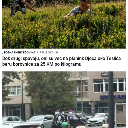
/
BOSNA I HERCEGOVINA
I
PRIJE OKO 1H
Dok drugi spavaju, oni su već na planini: Djeca oko Teslića
beru borovnice za 25 KM po kilogramu