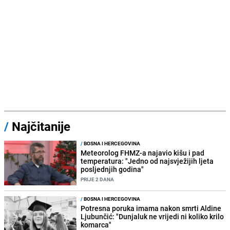
/
Najčitanije
/
BOSNA I HERCEGOVINA
Meteorolog FHMZ-a najavio kišu i pad
temperatura: "Jedno od najsvježijih ljeta
posljednjih godina"
PRIJE 2 DANA
/
BOSNA I HERCEGOVINA
Potresna poruka imama nakon smrti Aldine
Ljubunčić: "Dunjaluk ne vrijedi ni koliko krilo
komarca"