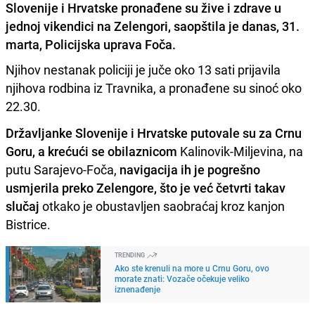
Slovenije i Hrvatske pronađene su žive i zdrave u
jednoj vikendici na Zelengori, saopštila je danas, 31.
marta, Policijska uprava Foča.
Njihov nestanak policiji je juče oko 13 sati prijavila
njihova rodbina iz Travnika, a pronađene su sinoć oko
22.30.
Državljanke Slovenije i Hrvatske putovale su za Crnu
Goru, a krećući se obilaznicom
Kalinovik-Miljevina, na
putu Sarajevo-Foča,
navigacija ih je pogrešno
usmjerila preko Zelengore, što je već četvrti takav
slučaj
otkako je obustavljen saobraćaj kroz kanjon
Bistrice.
TRENDING
Ako ste krenuli na more u Crnu Goru, ovo
morate znati: Vozače očekuje veliko
iznenađenje