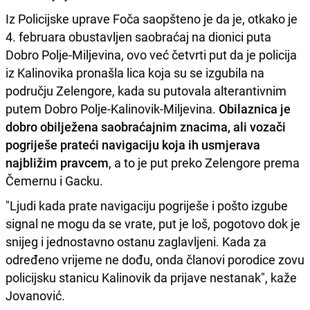
Iz Policijske uprave Foča saopšteno je da je, otkako je
4. februara obustavljen saobraćaj na dionici puta
Dobro Polje-Miljevina, ovo već četvrti put da je policija
iz Kalinovika pronašla lica koja su se izgubila na
području Zelengore, kada su putovala alterantivnim
putem Dobro Polje-Kalinovik-Miljevina.
Obilaznica je
dobro obilježena saobraćajnim znacima, ali vozači
pogriješe prateći navigaciju koja ih usmjerava
najbližim pravcem
, a to je put preko Zelengore prema
Čemernu i Gacku.
"Ljudi kada prate navigaciju pogriješe i pošto izgube
signal ne mogu da se vrate, put je loš, pogotovo dok je
snijeg i jednostavno ostanu zaglavljeni. Kada za
određeno vrijeme ne dođu, onda članovi porodice zovu
policijsku stanicu Kalinovik da prijave nestanak", kaže
Jovanović.