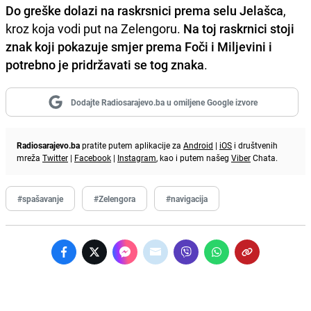
Do greške dolazi na raskrsnici prema selu Jelašca
,
kroz koja vodi put na Zelengoru.
Na toj raskrnici stoji
znak koji pokazuje smjer prema Foči i Miljevini i
potrebno je pridržavati se tog znaka
.
Dodajte Radiosarajevo.ba u omiljene Google izvore
Radiosarajevo.ba
pratite putem aplikacije za
Android
|
iOS
i društvenih
mreža
Twitter
|
Facebook
|
Instagram
, kao i putem našeg
Viber
Chata.
#spašavanje
#Zelengora
#navigacija