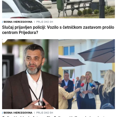
/
BOSNA I HERCEGOVINA
I
PRIJE OKO 3H
Slučaj prijavljen policiji: Vozilo s četničkom zastavom prošlo
centrom Prijedora?
/
BOSNA I HERCEGOVINA
I
PRIJE OKO 5H