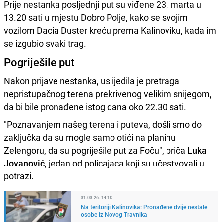
Prije nestanka posljednji put su viđene 23. marta u
13.20 sati u mjestu Dobro Polje, kako se svojim
vozilom Dacia Duster kreću prema Kalinoviku, kada im
se izgubio svaki trag.
Pogriješile put
Nakon prijave nestanka, uslijedila je pretraga
nepristupačnog terena prekrivenog velikim snijegom,
da bi bile pronađene istog dana oko 22.30 sati.
"Poznavanjem našeg terena i puteva, došli smo do
zaključka da su mogle samo otići na planinu
Zelengoru, da su pogriješile put za Foču", priča
Luka
Jovanović
, jedan od policajaca koji su učestvovali u
potrazi.
31.03.26. 14:18
Na teritoriji Kalinovika: Pronađene dvije nestale
osobe iz Novog Travnika