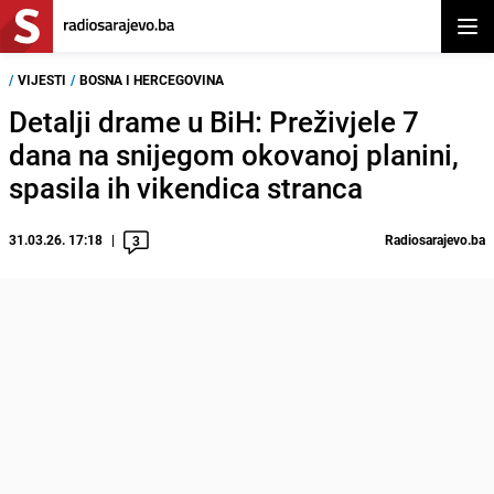
Otvor
/
VIJESTI
/
BOSNA I HERCEGOVINA
Detalji drame u BiH: Preživjele 7
dana na snijegom okovanoj planini,
spasila ih vikendica stranca
31.03.26. 17:18
Radiosarajevo.ba
3