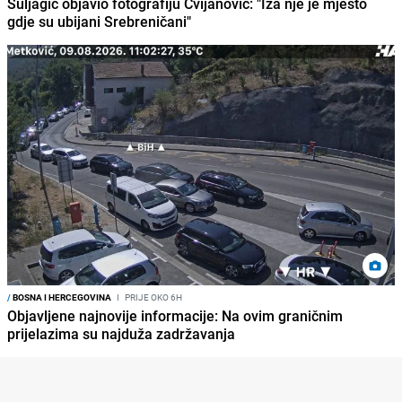
Suljagić objavio fotografiju Cvijanović: "Iza nje je mjesto
gdje su ubijani Srebreničani"
/
BOSNA I HERCEGOVINA
I
PRIJE OKO 6H
Objavljene najnovije informacije: Na ovim graničnim
prijelazima su najduža zadržavanja