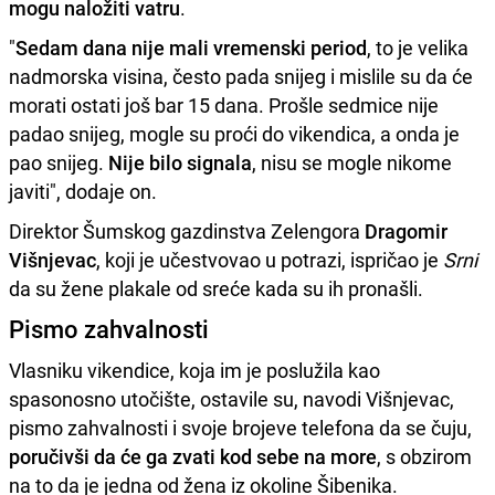
mogu naložiti vatru
.
"
Sedam dana nije mali vremenski period
, to je velika
nadmorska visina, često pada snijeg i mislile su da će
morati ostati još bar 15 dana. Prošle sedmice nije
padao snijeg, mogle su proći do vikendica, a onda je
pao snijeg.
Nije bilo signala
, nisu se mogle nikome
javiti", dodaje on.
Direktor Šumskog gazdinstva Zelengora
Dragomir
Višnjevac
, koji je učestvovao u potrazi, ispričao je
Srni
da su žene plakale od sreće kada su ih pronašli.
Pismo zahvalnosti
Vlasniku vikendice, koja im je poslužila kao
spasonosno utočište, ostavile su, navodi Višnjevac,
pismo zahvalnosti i svoje brojeve telefona da se čuju,
poručivši da će ga zvati kod sebe na more
, s obzirom
na to da je jedna od žena iz okoline Šibenika.