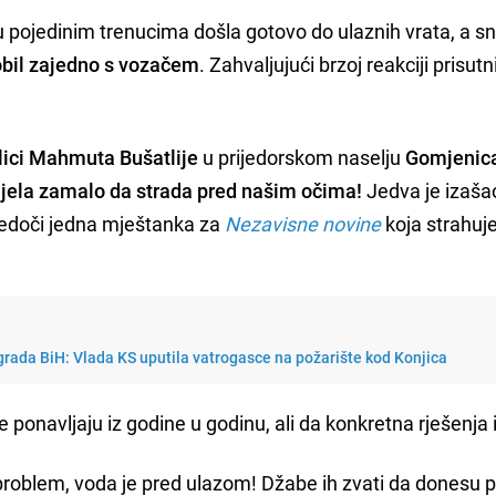
u pojedinim trenucima došla gotovo do ulaznih vrata, a s
obil zajedno s vozačem
. Zahvaljujući brzoj reakciji prisutn
lici Mahmuta Bušatlije
u prijedorskom naselju
Gomjenic
ijela zamalo da strada pred našim očima!
Jedva je izaša
vjedoči jedna mještanka za
Nezavisne novine
koja strahuje
rada BiH: Vlada KS uputila vatrogasce na požarište kod Konjica
je ponavljaju iz godine u godinu, ali da konkretna rješenja 
problem, voda je pred ulazom! Džabe ih zvati da donesu p