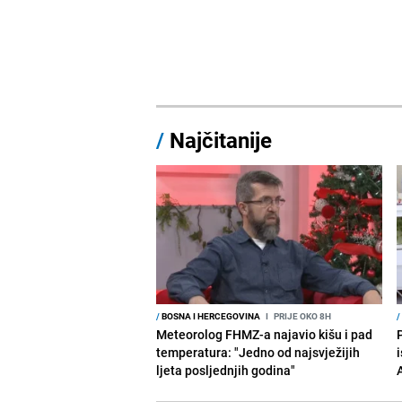
/
Najčitanije
/
BOSNA I HERCEGOVINA
I
PRIJE OKO 8H
/
Meteorolog FHMZ-a najavio kišu i pad
temperatura: "Jedno od najsvježijih
i
ljeta posljednjih godina"