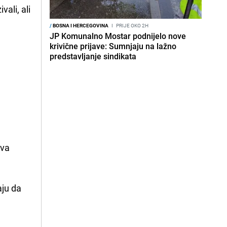
vali, ali
/
BOSNA I HERCEGOVINA
I
PRIJE OKO 2H
JP Komunalno Mostar podnijelo nove
krivične prijave: Sumnjaju na lažno
predstavljanje sindikata
dva
aju da