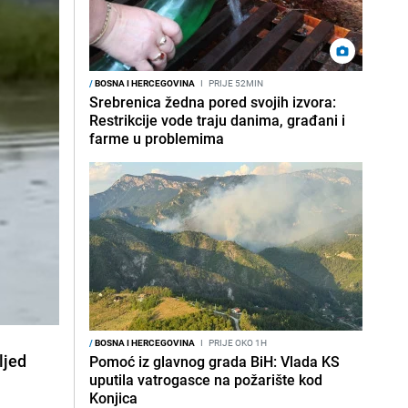
/
BOSNA I HERCEGOVINA
I
PRIJE 52MIN
Srebrenica žedna pored svojih izvora:
Restrikcije vode traju danima, građani i
farme u problemima
/
BOSNA I HERCEGOVINA
I
PRIJE OKO 1H
ljed
Pomoć iz glavnog grada BiH: Vlada KS
uputila vatrogasce na požarište kod
Konjica