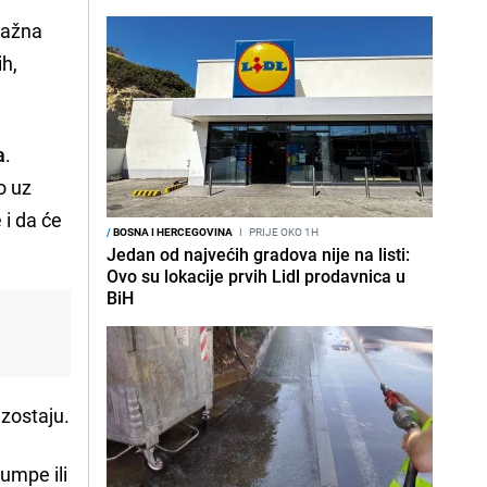
nažna
ih,
a
.
o uz
 i da će
/
BOSNA I HERCEGOVINA
I
PRIJE OKO 1H
Jedan od najvećih gradova nije na listi:
Ovo su lokacije prvih Lidl prodavnica u
BiH
izostaju.
umpe ili