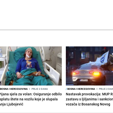
BOSNA I HERCEGOVINA
I
PRIJE 2 DANA
/
BOSNA I HERCEGOVINA
I
PRIJE 2 DA
Pijana sjela za volan: Osiguranje odbilo
Nastavak provokacija: MUP 
splatu štete na vozilu koje je slupala
zastavu s ljiljanima i sankcio
Anja Ljubojević
vozača iz Bosanskog Novog