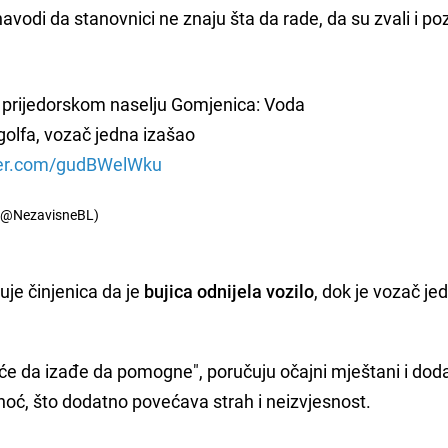
vodi da stanovnici ne znaju šta da rade, da su zvali i pozi
prijedorskom naselju Gomjenica: Voda
golfa, vozač jedna izašao
tter.com/gudBWelWku
 (@NezavisneBL)
uje činjenica da je
bujica odnijela vozilo
, dok je vozač je
eće da izađe da pomogne", poručuju očajni mještani i dod
a noć, što dodatno povećava strah i neizvjesnost.