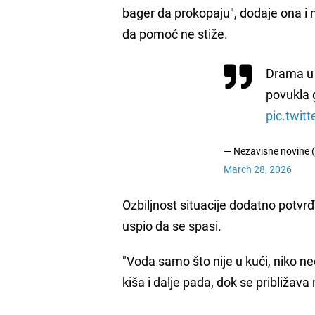
bager da prokopaju", dodaje ona i na
da pomoć ne stiže.
Drama u 
povukla 
pic.twi
— Nezavisne novine
March 28, 2026
Ozbiljnost situacije dodatno potvrđ
uspio da se spasi.
"Voda samo što nije u kući, niko n
kiša i dalje pada, dok se približav