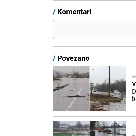
/
Komentari
/
Povezano
28
V
D
b
28