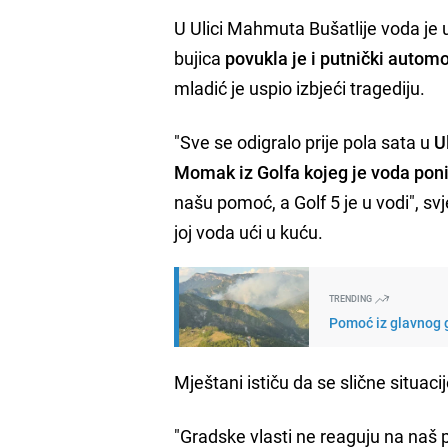
U Ulici Mahmuta Bušatlije voda je 
bujica
povukla je i putnički autom
mladić je uspio izbjeći tragediju.
"Sve se odigralo prije pola sata u
U
Momak iz Golfa kojeg je voda pon
našu pomoć, a Golf 5 je u vodi", s
joj voda ući u kuću.
TRENDING
Pomoć iz glavnog g
Mještani ističu da se slične situaci
"Gradske vlasti ne reaguju na naš 