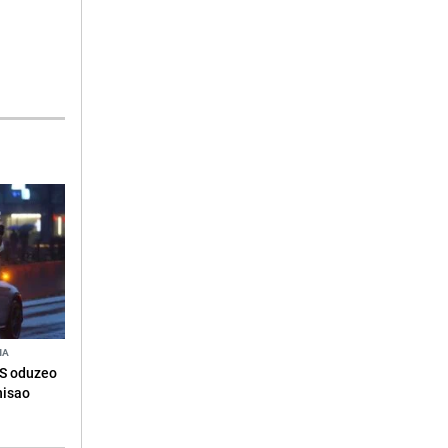
NA
RS oduzeo
nisao