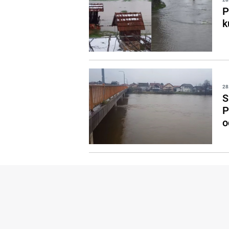
P
k
28
S
P
o