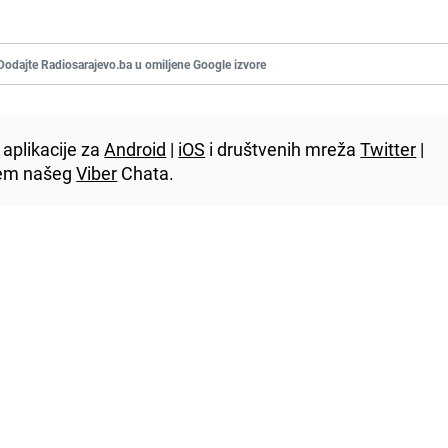
Dodajte Radiosarajevo.ba u omiljene Google izvore
aplikacije za
Android
|
iOS
i društvenih mreža
Twitter
|
utem našeg
Viber
Chata.