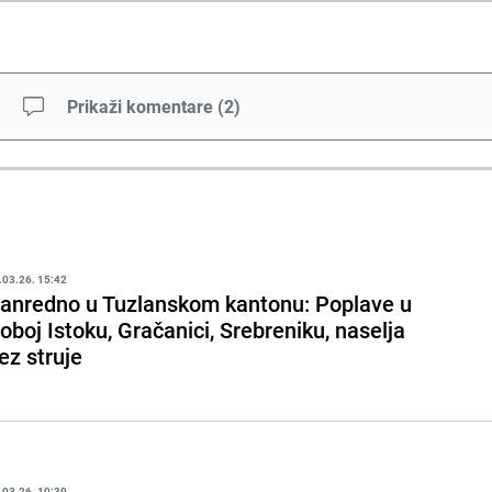
Prikaži komentare
(
2
)
.03.26. 15:42
anredno u Tuzlanskom kantonu: Poplave u
oboj Istoku, Gračanici, Srebreniku, naselja
ez struje
.03.26. 10:30