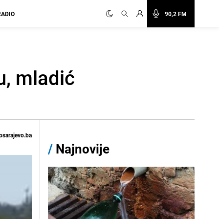
RADIO
90,2 FM
u, mladić
osarajevo.ba
/
Najnovije