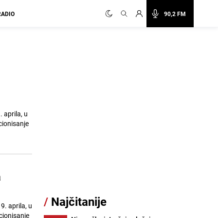
RADIO
90,2 FM
 aprila, u
cionisanje
a
/
Najčitanije
. aprila, u
cionisanje