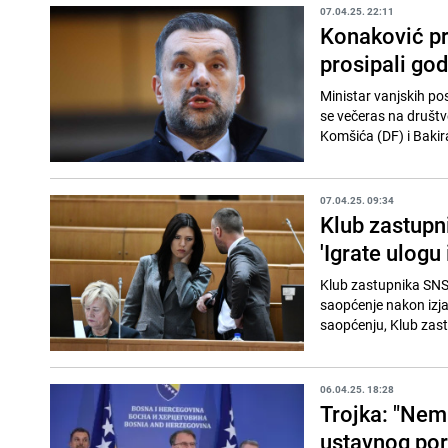
07.04.25. 22:11
Konaković pr
prosipali god
Ministar vanjskih po
se večeras na društv
Komšića (DF) i Bakira
07.04.25. 09:34
Klub zastupn
'Igrate ulogu 
Klub zastupnika SNS
saopćenje nakon izjav
saopćenju, Klub zastu
06.04.25. 18:28
Trojka: "Nem
ustavnog por