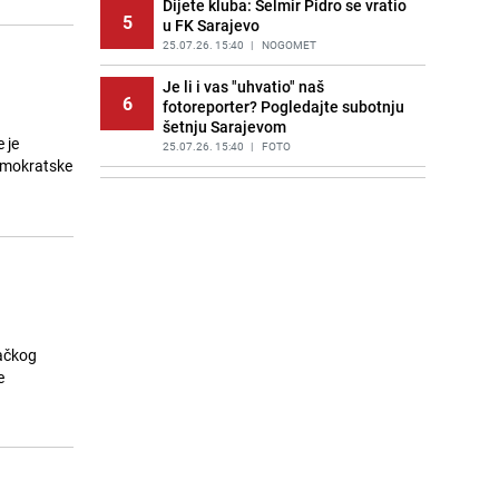
Dijete kluba: Selmir Pidro se vratio
5
u FK Sarajevo
25.07.26. 15:40
|
NOGOMET
Je li i vas "uhvatio" naš
6
fotoreporter? Pogledajte subotnju
šetnju Sarajevom
 je
25.07.26. 15:40
|
FOTO
demokratske
Austrija: Muškarac iz BiH napao
7
bivšu partnerku, prijetio joj smrću i
tražio novac
25.07.26. 15:50
|
SVIJET
Još im samo kuhinja fali:
8
Pogledajte šta su turisti uradili na
plaži na Krku
25.07.26. 15:55
|
REGIJA
vačkog
e
Ko je Jimothy i zašto cijeli internet
9
ovih dana priča o njemu?
25.07.26. 15:56
|
ZANIMLJIVOSTI
Sada i zvanično: SAD ukinule carine
10
na uvoz robe iz Srbije