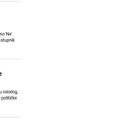
no 'Ne'
astupnik
e
u ostalog,
političke