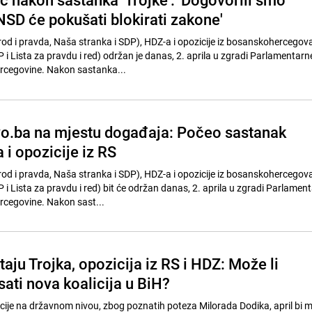
SD će pokušati blokirati zakone'
od i pravda, Naša stranka i SDP), HDZ-a i opozicije iz bosanskohercego
 i Lista za pravdu i red) održan je danas, 2. aprila u zgradi Parlamentarn
ercegovine. Nakon sastanka...
o.ba na mjestu događaja: Počeo sastanak
 i opozicije iz RS
od i pravda, Naša stranka i SDP), HDZ-a i opozicije iz bosanskohercego
 i Lista za pravdu i red) bit će održan danas, 2. aprila u zgradi Parlamen
rcegovine. Nakon sast...
aju Trojka, opozicija iz RS i HDZ: Može li
ati nova koalicija u BiH?
ije na državnom nivou, zbog poznatih poteza Milorada Dodika, april bi