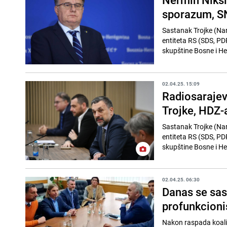
sporazum, SN
Sastanak Trojke (Nar
entiteta RS (SDS, PDP
skupštine Bosne i H
02.04.25. 15:09
Radiosarajev
Trojke, HDZ-a
Sastanak Trojke (Nar
entiteta RS (SDS, PDP
skupštine Bosne i He
02.04.25. 06:30
Danas se sast
profunkcionis
Nakon raspada koalic