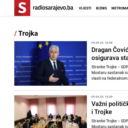
VIJESTI
BIZNIS
METROMA
/
Trojka
09.04.25. 16:58
Dragan Čović
osigurava sta
Stranke Trojke – SDP
Mostaru sastanak na 
vlasti na federalnom
09.04.25. 15:39
Važni politi
i Trojke
Stranke Trojke – SDP
Mostaru sastanak na 