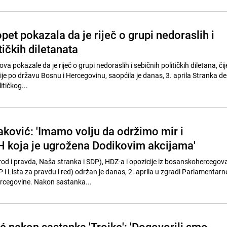
pet pokazala da je riječ o grupi nedoraslih i
tičkih diletanata
va pokazale da je riječ o grupi nedoraslih i sebičnih političkih diletana, čije
ije po državu Bosnu i Hercegovinu, saopćila je danas, 3. aprila Stranka 
itičkog...
ković: 'Imamo volju da održimo mir i
iH koja je ugrožena Dodikovim akcijama'
od i pravda, Naša stranka i SDP), HDZ-a i opozicije iz bosanskohercego
 i Lista za pravdu i red) održan je danas, 2. aprila u zgradi Parlamentarn
ercegovine. Nakon sastanka...
ć nakon sastanka 'Trojke': 'Dogovorili smo