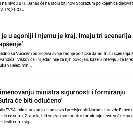
ju na nivou BiH. Danas će na stolu biti novi Sporazum po kojem će djelovat
, Trojke iz F...
je u agoniji i njemu je kraj. Imaju tri scenarija
apšenje'
zajedno sa Vučićem odbrojava svoje zadnje političke dane. Tri su scenarija 
andića i Viškovića i ni jedan nije za njih povoljan, kaže u intervjuu za Mr
Zukan Helez, min...
imenovanju ministra sigurnosti i formiranju
Sutra će biti odlučeno'
olis TVSA, ministar vanjskih poslova i predsjednik Naroda i pravde Elmedi
e da će sutra, 2. aprila, biti održan sastanak o formiranju nove većine n
 desiti sutra sig...