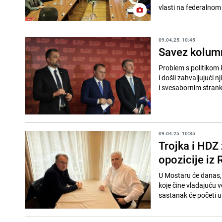
vlasti na federalnom 
09.04.25. 10:45
Savez kolumn
Problem s politikom k
i došli zahvaljujući 
i svesabornim stran
09.04.25. 10:35
Trojka i HDZ
opozicije iz 
U Mostaru će danas, 9
koje čine vladajuću 
sastanak će početi u 1