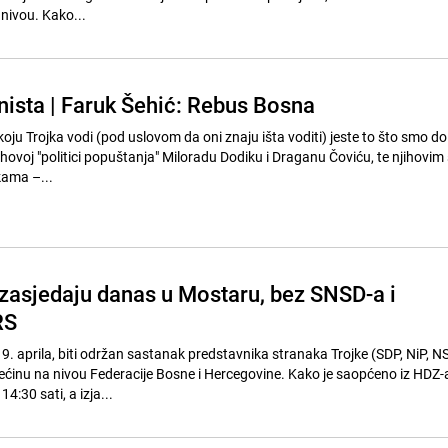
nivou. Kako...
ista | Faruk Šehić: Rebus Bosna
oju Trojka vodi (pod uslovom da oni znaju išta voditi) jeste to što smo d
njihovoj "politici popuštanja" Miloradu Dodiku i Draganu Čoviću, te njihovi
kama –...
 zasjedaju danas u Mostaru, bez SNSD-a i
RS
. aprila, biti održan sastanak predstavnika stranaka Trojke (SDP, NiP, NS
većinu na nivou Federacije Bosne i Hercegovine. Kako je saopćeno iz HDZ-
4:30 sati, a izja...