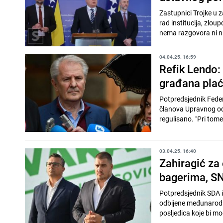
Zastupnici Trojke u 
rad institucija, zlou
nema razgovora ni na
04.04.25. 16:59
Refik Lendo:
građana plaća
Potpredsjednik Feder
članova Upravnog odb
regulisano. "Pri tome 
03.04.25. 16:40
Zahiragić za 
bagerima, SNS
Potpredsjednik SDA i
odbijene međunarodne
posljedica koje bi mog