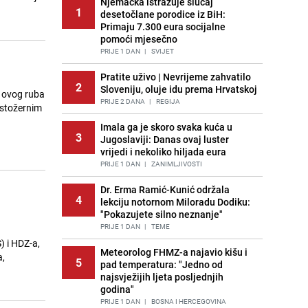
Njemačka istražuje slučaj
1
desetočlane porodice iz BiH:
Primaju 7.300 eura socijalne
pomoći mjesečno
PRIJE 1 DAN
|
SVIJET
Pratite uživo | Nevrijeme zahvatilo
2
Sloveniju, oluje idu prema Hrvatskoj
o ovog ruba
PRIJE 2 DANA
|
REGIJA
m stožernim
Imala ga je skoro svaka kuća u
3
Jugoslaviji: Danas ovaj luster
vrijedi i nekoliko hiljada eura
PRIJE 1 DAN
|
ZANIMLJIVOSTI
Dr. Erma Ramić-Kunić održala
4
lekciju notornom Miloradu Dodiku:
"Pokazujete silno neznanje"
PRIJE 1 DAN
|
TEME
) i HDZ-a,
Meteorolog FHMZ-a najavio kišu i
a,
5
pad temperatura: "Jedno od
najsvježijih ljeta posljednjih
godina"
PRIJE 1 DAN
|
BOSNA I HERCEGOVINA