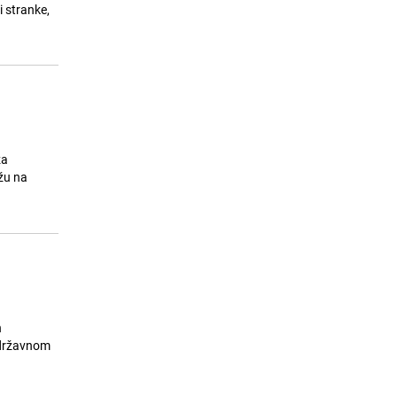
Gimnastičar pao tokom
i stranke,
Commonwealth igara, hitno
prevezen u bolnicu
25.07.26. 16:45
|
OSTALI SPORTOVI
za
ežu na
n
a državnom