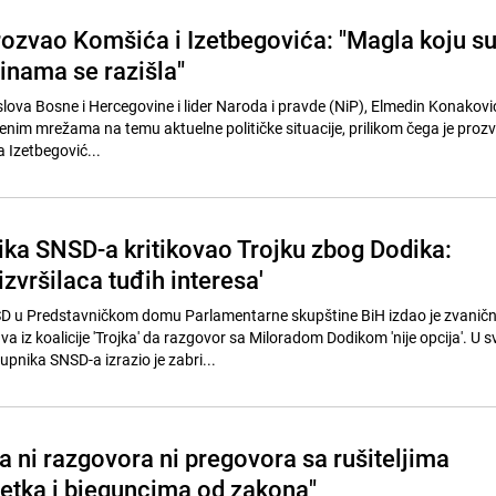
ozvao Komšića i Izetbegovića: "Magla koju s
inama se razišla"
slova Bosne i Hercegovine i lider Naroda i pravde (NiP), Elmedin Konaković
enim mrežama na temu aktuelne političke situacije, prilikom čega je prozv
 Izetbegović...
ika SNSD-a kritikovao Trojku zbog Dodika:
izvršilaca tuđih interesa'
D u Predstavničkom domu Parlamentarne skupštine BiH izdao je zvanič
a iz koalicije 'Trojka' da razgovor sa Miloradom Dodikom 'nije opcija'. U 
pnika SNSD-a izrazio je zabri...
a ni razgovora ni pregovora sa rušiteljima
etka i bjeguncima od zakona"