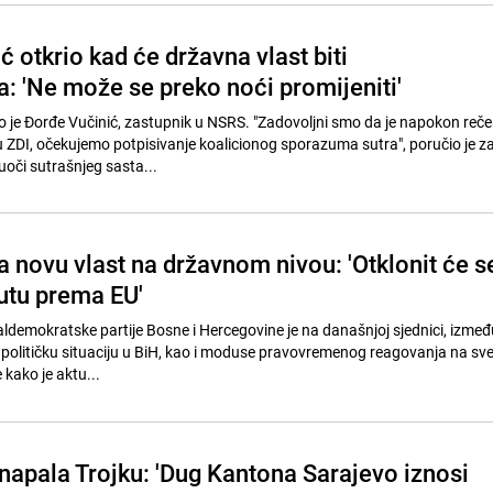
 otkrio kad će državna vlast biti
: 'Ne može se preko noći promijeniti'
io je Đorđe Vučinić, zastupnik u NSRS. "Zadovoljni smo da je napokon reče
ZDI, očekujemo potpisivanje koalicionog sporazuma sutra", poručio je z
oči sutrašnjeg sasta...
 novu vlast na državnom nivou: 'Otklonit će s
utu prema EU'
aldemokratske partije Bosne i Hercegovine je na današnjoj sjednici, izmeđ
političku situaciju u BiH, kao i moduse pravovremenog reagovanja na sve 
kako je aktu...
apala Trojku: 'Dug Kantona Sarajevo iznosi