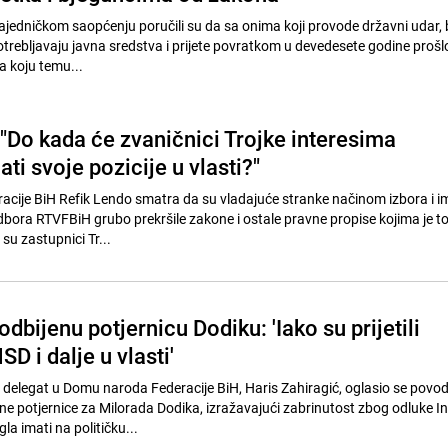
zajedničkom saopćenju poručili su da sa onima koji provode državni udar, 
potrebljavaju javna sredstva i prijete povratkom u devedesete godine prošl
 koju temu...
 "Do kada će zvaničnici Trojke interesima
ti svoje pozicije u vlasti?"
acije BiH Refik Lendo smatra da su vladajuće stranke načinom izbora i 
ora RTVFBiH grubo prekršile zakone i ostale pravne propise kojima je to
su zastupnici Tr...
odbijenu potjernicu Dodiku: 'Iako su prijetili
D i dalje u vlasti'
 delegat u Domu naroda Federacije BiH, Haris Zahiragić, oglasio se pov
 potjernice za Milorada Dodika, izražavajući zabrinutost zbog odluke Int
la imati na političku...