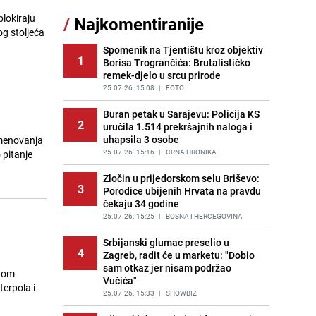
Jedan od najvećih gradova nije na
blokiraju
/
Najkomentiranije
11
listi: Ovo su lokacije prvih Lidl
og stoljeća
prodavnica u BiH
Spomenik na Tjentištu kroz objektiv
PRIJE OKO 21H
|
BOSNA I HERCEGOVINA
1
Borisa Trogrančića: Brutalističko
remek-djelo u srcu prirode
Gosti iz Njemačke napravili požar u
12
apartmanu u Istri, vlasniku se
25.07.26. 15:08
|
FOTO
smijali i pokazivali srednji prst
Buran petak u Sarajevu: Policija KS
PRIJE 2 DANA
|
REGIJA
2
uručila 1.514 prekršajnih naloga i
uhapsila 3 osobe
imenovanja
Kako očistiti staklo od tuš-kabina:
13
Jednostavni savjeti za očuvanje
25.07.26. 15:16
|
CRNA HRONIKA
 pitanje
sjaja
Zločin u prijedorskom selu Briševo:
PRIJE 1 DAN
|
ŽIVOT I STIL
3
Porodice ubijenih Hrvata na pravdu
čekaju 34 godine
Očistite rernu bez hemikalija:
14
Poznata stručnjakinja dijeli savjete
25.07.26. 15:25
|
BOSNA I HERCEGOVINA
PRIJE 2 DANA
|
ŽIVOT I STIL
Srbijanski glumac preselio u
4
Zagreb, radit će u marketu: "Dobio
Novi detalji istrage: Ruske službe
15
sam otkaz jer nisam podržao
otkrile moguć uzrok tragedije bh.
odom
Vučića"
planinara na Elbrusu
erpola i
25.07.26. 15:33
|
SHOWBIZ
PRIJE 2 DANA
|
SVIJET