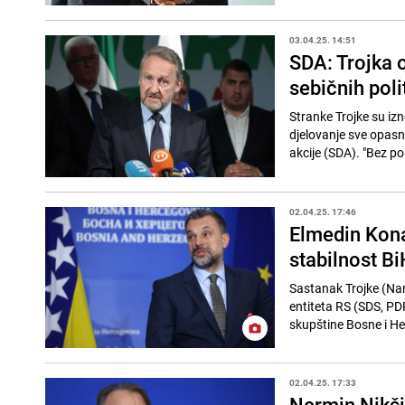
03.04.25. 14:51
SDA: Trojka o
sebičnih poli
Stranke Trojke su izno
djelovanje sve opasn
akcije (SDA). "Bez pol
02.04.25. 17:46
Elmedin Kona
stabilnost B
Sastanak Trojke (Nar
entiteta RS (SDS, PDP
skupštine Bosne i H
02.04.25. 17:33
Nermin Nikši