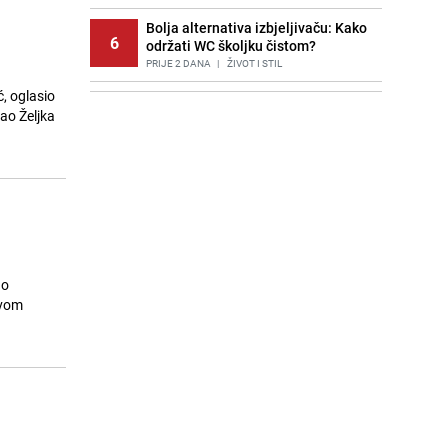
Bolja alternativa izbjeljivaču: Kako
u
6
održati WC školjku čistom?
PRIJE 2 DANA
|
ŽIVOT I STIL
, oglasio
Potresna poruka imama nakon
7
ao Željka
smrti Aldine Ljubunčić: "Dunjaluk
ne vrijedi ni koliko krilo komarca"
PRIJE OKO 17H
|
BOSNA I HERCEGOVINA
Cijela regija čeka njegovu
8
progonozu: Poznati meteorolog
najavljuje veću promjenu vremena
PRIJE OKO 23H
|
REGIJA
Stručnjaci upozoravaju: Izrael ulaže
no
9
milione kako bi utjecao na
svom
odgovore ChatGPT-a o Gazi
PRIJE 1 DAN
|
SVIJET
Borba trajala satima: Pogledajte
10
'grdosiju' od skoro tri metra koju su
braća izvukla iz mora
PRIJE 2 DANA
|
SVIJET