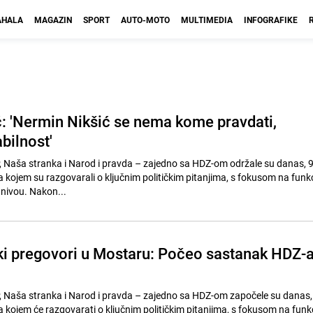
HALA
MAGAZIN
SPORT
AUTO-MOTO
MULTIMEDIA
INFOGRAFIKE
: 'Nermin Nikšić se nema kome pravdati,
bilnost'
, Naša stranka i Narod i pravda – zajedno sa HDZ-om održale su danas, 9.
kojem su razgovarali o ključnim političkim pitanjima, s fokusom na funk
 nivou. Nakon...
čki pregovori u Mostaru: Počeo sastanak HDZ-
, Naša stranka i Narod i pravda – zajedno sa HDZ-om započele su danas, 9
kojem će razgovarati o ključnim političkim pitanjima, s fokusom na funk