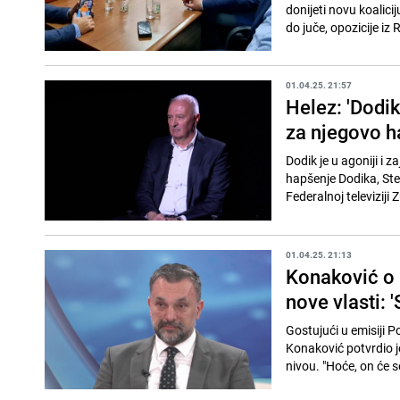
donijeti novu koalici
do juče, opozicije iz RS
01.04.25. 21:57
Helez: 'Dodik 
za njegovo h
Dodik je u agoniji i 
hapšenje Dodika, Stev
Federalnoj televiziji 
01.04.25. 21:13
Konaković o 
nove vlasti: '
Gostujući u emisiji P
Konaković potvrdio j
nivou. "Hoće, on će se