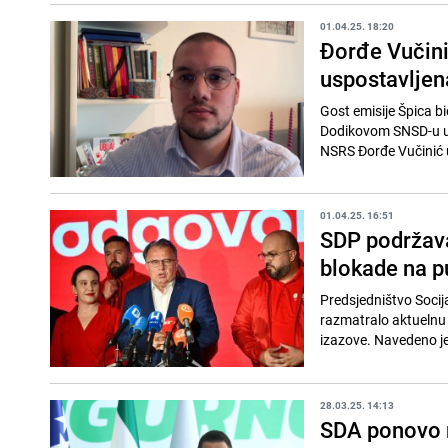
01.04.25. 18:20
Đorđe Vučinić
uspostavljena
Gost emisije Špica b
Dodikovom SNSD-u u 
NSRS Đorđe Vučinić u
01.04.25. 16:51
SDP podržava
blokade na p
Predsjedništvo Socij
razmatralo aktuelnu 
izazove. Navedeno je 
28.03.25. 14:13
SDA ponovo n