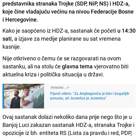
predstavnika stranaka Trojke (SDP, NiP, NS) i HDZ-a,
koje čine vladajuću većinu na nivou Federacije Bosne
i Hercegovine.
Kako je saopćeno iz HDZ-a, sastanak će početi
u 14:30
sati
, a izjave za medije planirane su sat vremena
kasnije.
Nije otkriveno o čemu će se razgovarati na ovom
sastanku, ali na stolu će
glavna tema
vjerovatno biti
aktuelna kriza i politička situacija u državi.
TRENDING
Pjanić otkrio: "Za Alajbegovića je bilo i bogatijih
ponuda, ali Juventus je Juventus"
Ovaj sastanak dolazi nekoliko dana prije nego što je u
Banjoj Luci zakazan sastanak HDZ-a, stranaka Trojke i
opozicije iz bh. entiteta RS (Lista za pravdu i red, PDP,