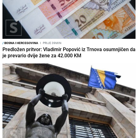
/
BOSNA I HERCEGOVINA
I
PRIJE 39MIN
Predložen pritvor: Vladimir Popović iz Trnova osumnjičen da
je prevario dvije žene za 42.000 KM