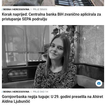
/
BOSNA I HERCEGOVINA
I
PRIJE 58MIN
Korak naprijed: Centralna banka BiH zvanično aplicirala za
pristupanje SEPA području
/
BOSNA I HERCEGOVINA
I
PRIJE OKO 1H
Gornjovrbaska regija tuguje: U 29. godini preselila na Ahiret
Aldina Ljubunčić