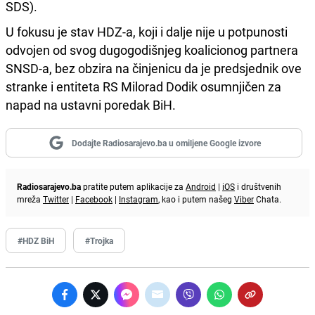
SDS).
U fokusu je stav HDZ-a, koji i dalje nije u potpunosti
odvojen od svog dugogodišnjeg koalicionog partnera
SNSD-a, bez obzira na činjenicu da je predsjednik ove
stranke i entiteta RS Milorad Dodik osumnjičen za
napad na ustavni poredak BiH.
Dodajte Radiosarajevo.ba u omiljene Google izvore
Radiosarajevo.ba
pratite putem aplikacije za
Android
|
iOS
i društvenih
mreža
Twitter
|
Facebook
|
Instagram
, kao i putem našeg
Viber
Chata.
#HDZ BiH
#Trojka