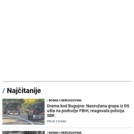
/
Najčitanije
/
BOSNA I HERCEGOVINA
Drama kod Bugojna: Naoružana grupa iz RS
ušla na područje FBiH, reagovala policija
SBK
PRIJE 2 DANA
/
BOSNA I HERCEGOVINA