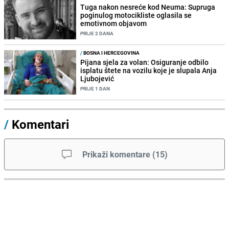
Tuga nakon nesreće kod Neuma: Supruga
poginulog motocikliste oglasila se
emotivnom objavom
PRIJE 2 DANA
/
BOSNA I HERCEGOVINA
Pijana sjela za volan: Osiguranje odbilo
isplatu štete na vozilu koje je slupala Anja
Ljubojević
PRIJE 1 DAN
/
Komentari
Prikaži komentare
(
15
)