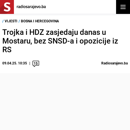
Otvor
/
VIJESTI
/
BOSNA I HERCEGOVINA
Trojka i HDZ zasjedaju danas u
Mostaru, bez SNSD-a i opozicije iz
RS
09.04.25. 10:35
Radiosarajevo.ba
15