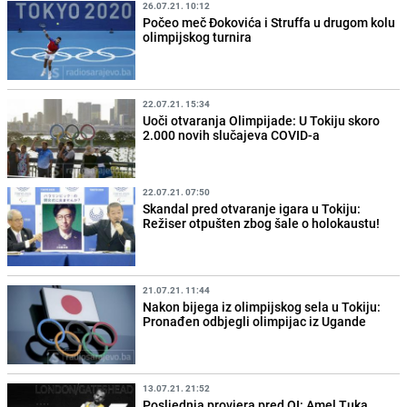
26.07.21. 10:12
Počeo meč Đokovića i Struffa u drugom kolu
olimpijskog turnira
22.07.21. 15:34
Uoči otvaranja Olimpijade: U Tokiju skoro
2.000 novih slučajeva COVID-a
22.07.21. 07:50
Skandal pred otvaranje igara u Tokiju:
Režiser otpušten zbog šale o holokaustu!
21.07.21. 11:44
Nakon bijega iz olimpijskog sela u Tokiju:
Pronađen odbjegli olimpijac iz Ugande
13.07.21. 21:52
Posljednja provjera pred OI: Amel Tuka