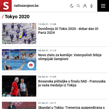
Otvor
/
Tokyo 2020
13.08.21. 11:08
Doviđenja OI Tokio 2020 - dobar dan OI
Pariz 2024
08.08.21. 11:13
Novo zlato za komšije: Vaterpolisti Srbije
olimpijski šampioni
08.08.21. 11:05
Bosanska pištaljka u finalu SAD - Francuska
je naša medalja iz Tokija
07.08.21. 14:17
Skandal u Tokiju: Trenerica suspendirana s