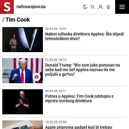
Otvor
/
Tim Cook
22.04.26. 16:07
Nakon odlaska direktora Applea: Šta slijedi
tehnološkom divu?
21.04.26. 18:17
Donald Trump: "Bio sam jako ponosan na
sebe kad me šef Applea nazvao da me
poljubi u gu*icu"
20.04.26. 23:11
Potres u Appleu: Tim Cook odstupio s
mjesta izvršnog direktora
14.03.23. 07:00
Apple priprema gadget koji bi trebao