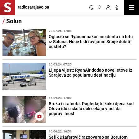
Otvor
/
Solun
20.07.26. 17:08
Oglasio se Ryanair nakon incidenta na letu
iz Soluna: Hoće li državljanin Srbije dobiti
odštetu?
20.03.24. 07:25
Lijepa vijest: RyanAir dodao nove letove iz
Sarajeva za popularnu destinaciju
16.09.23. 17:00
Bruka i sramota: Pogledajte kako djeca kod
Olova idu u školu dok čekaju vlast da
popravi most
10.06.22. 16:51
Šefik Džaferović razgovarao sa Borutom