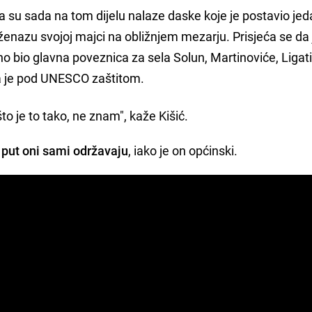
a su sada na tom dijelu nalaze daske koje je postavio je
enazu svojoj majci na obližnjem mezarju. Prisjeća se da 
 bio glavna poveznica za sela Solun, Martinoviće, Ligat
oja je pod UNESCO zaštitom.
to je to tako, ne znam", kaže Kišić.
ut oni sami održavaju
, iako je on općinski.