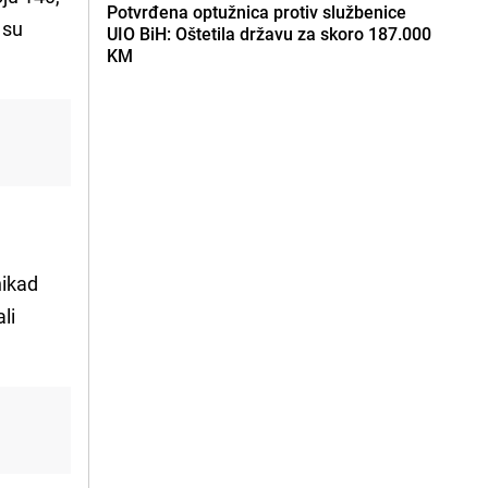
Potvrđena optužnica protiv službenice
 su
UIO BiH: Oštetila državu za skoro 187.000
KM
nikad
li