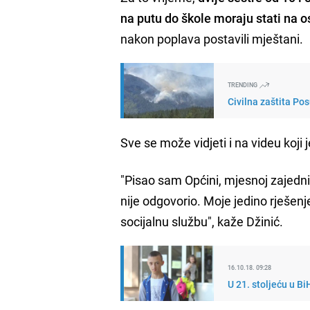
na putu do škole moraju stati na o
nakon poplava postavili mještani.
TRENDING
Civilna zaštita Po
Sve se može vidjeti i na videu koji j
"Pisao sam Općini, mjesnoj zajednic
nije odgovorio. Moje jedino rješenje
socijalnu službu", kaže Džinić.
16.10.18. 09:28
U 21. stoljeću u B