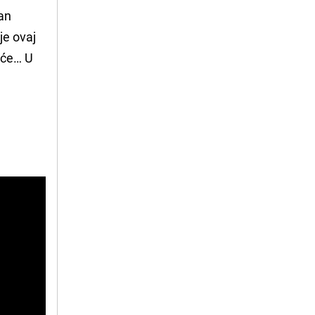
dan
je ovaj
iće… U