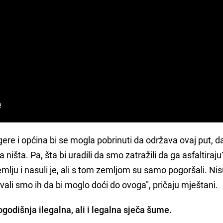
ere i općina bi se mogla pobrinuti da održava ovaj put, d
 ništa. Pa, šta bi uradili da smo zatražili da ga asfaltira
mlju i nasuli je, ali s tom zemljom su samo pogoršali. Ni
vali smo ih da bi moglo doći do ovoga", pričaju mještani.
godišnja ilegalna, ali i legalna sječa šume.