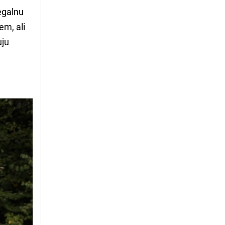
legalnu
em, ali
uju