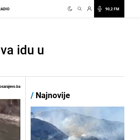
RADIO
90,2 FM
va idu u
osarajevo.ba
/
Najnovije