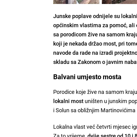
Junske poplave odnijele su lokalni
općinskim vlastima za pomoć, ali o
sa porodicom žive na samom kraju 
koji je nekada držao most, pri tom
navode da rade na izradi projektn
skladu sa Zakonom o javnim nabav
Balvani umjesto mosta
Porodice koje žive na samom kraju
lokalni most
uništen u junskim popl
i Solun sa obližnjim Martinovićima 
Lokalna vlast već četvrti mjesec i
Za to vrijeme,
dvije sestre od 10 i 