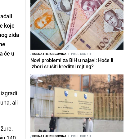
raćali
e koje
nog zida
ine
a će u
/
BOSNA I HERCEGOVINA
I
PRIJE OKO 1H
Novi problemi za BiH u najavi: Hoće li
izbori srušiti kreditni rejting?
izgradi
una, ali
 žure.
/
BOSNA I HERCEGOVINA
I
PRIJE OKO 1H
oju 140,