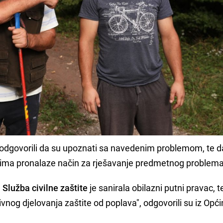
odgovorili da su upoznati sa navedenim problemom, te d
ima pronalaze način za rješavanje predmetnog problema
a
Služba civilne zaštite
je sanirala obilazni putni pravac, t
ivnog djelovanja zaštite od poplava", odgovorili su iz Opći