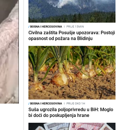
/
BOSNA I HERCEGOVINA
I
PRIJE 15MIN
Civilna zaštita Posušje upozorava: Postoji
opasnost od požara na Blidinju
/
BOSNA I HERCEGOVINA
I
PRIJE OKO 1H
Suša ugrozila poljoprivredu u BiH: Moglo
bi doći do poskupljenja hrane