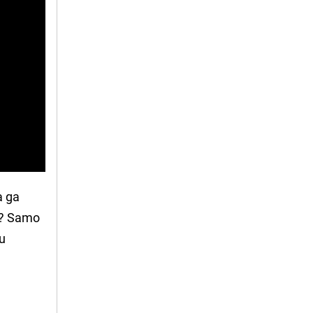
a ga
ju? Samo
su