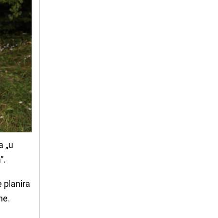
a „u
“.
e planira
ne.