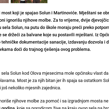
 most koji je spajao Solun i Martinoviće. Mještani se ob
ni ignorišu njihove molbe. Za to vrijeme, dvije djevojčic
sela Solun, na putu do škole moraju preći preko potpor
e se držeći za balvane koje su postavili mještani. Iz Opć
o tehničke dokumentacije sanacije, izdavanju dozvola i d
kama doći do trajnog rješenja ovog problema.
 sela Solun kod Olova mjesecima mole općinsku vlast da 
avama. Most je za njih bitan jer ih spaja sa ostatkom Sol
i još nekoliko mjesnih zajednica.
gnoriše njihove molbe za pomoć i sa izgradnjom mosta ne
8 godina
, koje sa porodicom žive na kraju ovog sela na br