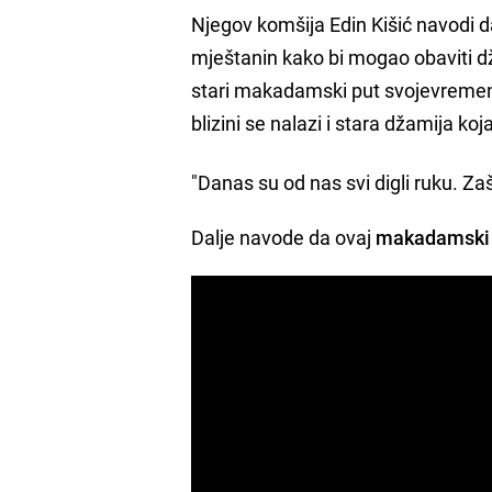
Njegov komšija Edin Kišić navodi d
mještanin kako bi mogao obaviti dž
stari makadamski put svojevremeno
blizini se nalazi i stara džamija k
"Danas su od nas svi digli ruku. Zaš
Dalje navode da ovaj
makadamski p