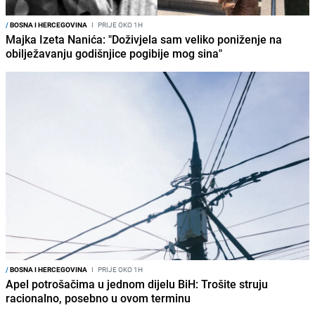
/
BOSNA I HERCEGOVINA
I
PRIJE OKO 1H
Majka Izeta Nanića: "Doživjela sam veliko poniženje na
obilježavanju godišnjice pogibije mog sina"
/
BOSNA I HERCEGOVINA
I
PRIJE OKO 1H
Apel potrošačima u jednom dijelu BiH: Trošite struju
racionalno, posebno u ovom terminu