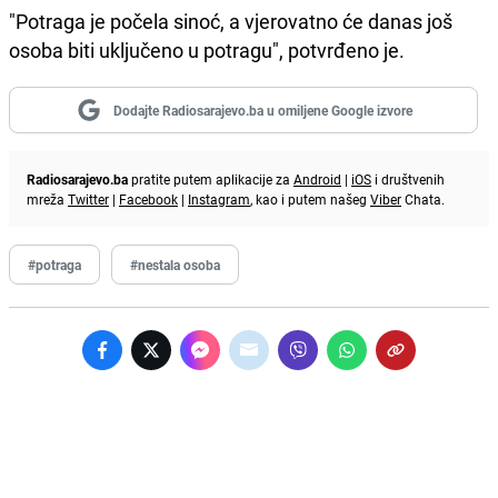
"Potraga je počela sinoć, a vjerovatno će danas još
osoba biti uključeno u potragu", potvrđeno je.
Dodajte Radiosarajevo.ba u omiljene Google izvore
Radiosarajevo.ba
pratite putem aplikacije za
Android
|
iOS
i društvenih
mreža
Twitter
|
Facebook
|
Instagram
, kao i putem našeg
Viber
Chata.
#potraga
#nestala osoba