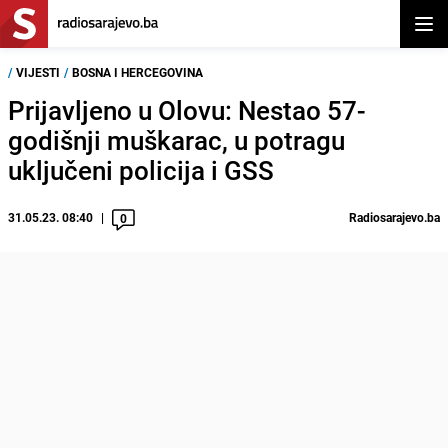
Otvor
/
VIJESTI
/
BOSNA I HERCEGOVINA
Prijavljeno u Olovu: Nestao 57-
godišnji muškarac, u potragu
uključeni policija i GSS
31.05.23. 08:40
Radiosarajevo.ba
0