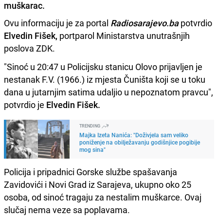
muškarac.
Ovu informaciju je za portal
Radiosarajevo.ba
potvrdio
Elvedin Fišek,
portparol Ministarstva unutrašnjih
poslova ZDK.
"Sinoć u 20:47 u Policijsku stanicu Olovo prijavljen je
nestanak F.V. (1966.) iz mjesta Čuništa koji se u toku
dana u jutarnjim satima udaljio u nepoznatom pravcu",
potvrdio je
Elvedin Fišek.
TRENDING
Majka Izeta Nanića: "Doživjela sam veliko
poniženje na obilježavanju godišnjice pogibije
mog sina"
Policija i pripadnici Gorske službe spašavanja
Zavidovići i Novi Grad iz Sarajeva, ukupno oko 25
osoba, od sinoć tragaju za nestalim muškarce. Ovaj
slučaj nema veze sa poplavama.