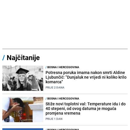
/
Najčitanije
/
BOSNA I HERCEGOVINA
Potresna poruka imama nakon smrti Aldine
Ljubunčić: "Dunjaluk ne vrijedi ni koliko krilo
komarca"
PRIJE 2 DANA
/
BOSNA I HERCEGOVINA
Stiže novi toplotni val: Temperature idu i do
40 stepeni, od ovog datuma je moguća
promjena vremena
PRIJE 1 DAN
/
BOSNA I HERCEGOVINA