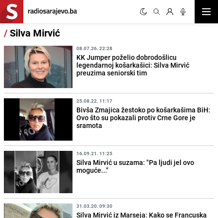
Otvor
/
Silva Mirvić
08.07.26. 22:28
KK Jumper poželio dobrodošlicu
legendarnoj košarkašici: Silva Mirvić
preuzima seniorski tim
25.08.22. 11:17
Bivša Zmajica žestoko po košarkašima BiH:
Ovo što su pokazali protiv Crne Gore je
sramota
16.09.21. 11:25
Silva Mirvić u suzama: "Pa ljudi jel ovo
moguće..."
31.03.20. 09:30
Silva Mirvić iz Marseja: Kako se Francuska