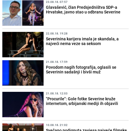
23.08.18. 07:57
Glavašević, član Predsjedništva SDP-a
Hrvatske, javno stao u odbranu Severine
22.08.18. 19:28
Severinina karijera imala je skandala, a
najveći nema veze sa seksom
21.08.18. 17:59
Povodom nagih fotografija, oglasili se
Severinin sadašnji i bivši muž
21.08.18. 12:03
"Procurile": Gole fotke Severine kruže
internetom, srbijanski mediji ih objavili
10.08.18. 21:02
Svečano podignuta zavjesa najveće filmske