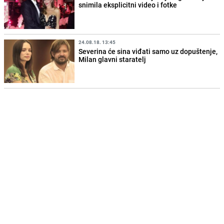
snimila eksplicitni video i fotke
24.08.18. 13:45
Severina će sina viđati samo uz dopuštenje,
Milan glavni staratelj