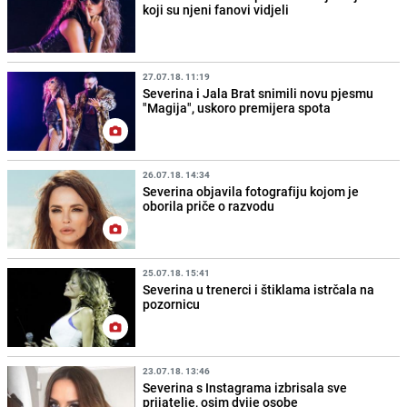
koji su njeni fanovi vidjeli
27.07.18. 11:19
Severina i Jala Brat snimili novu pjesmu
"Magija", uskoro premijera spota
26.07.18. 14:34
Severina objavila fotografiju kojom je
oborila priče o razvodu
25.07.18. 15:41
Severina u trenerci i štiklama istrčala na
pozornicu
23.07.18. 13:46
Severina s Instagrama izbrisala sve
prijatelje, osim dvije osobe