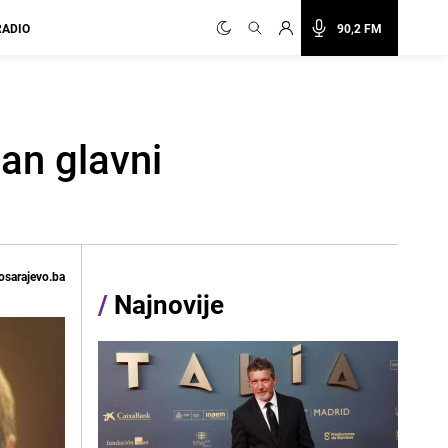
RADIO
90,2 FM
an glavni
osarajevo.ba
/
Najnovije