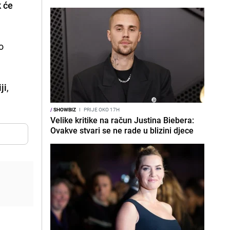
k će
no
ji
,
/
SHOWBIZ
I
PRIJE OKO 17H
Velike kritike na račun Justina Biebera:
Ovakve stvari se ne rade u blizini djece