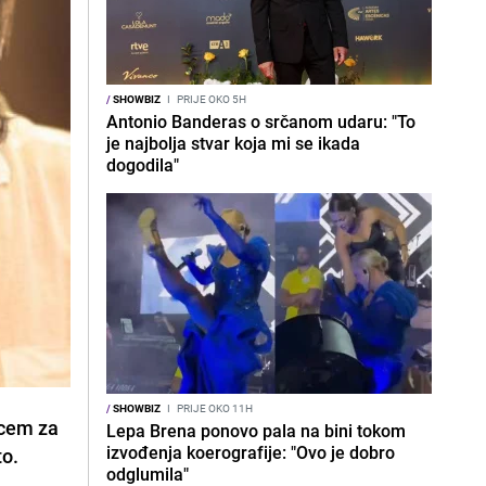
/
SHOWBIZ
I
PRIJE OKO 5H
Antonio Banderas o srčanom udaru: "To
je najbolja stvar koja mi se ikada
dogodila"
/
SHOWBIZ
I
PRIJE OKO 11H
ocem za
Lepa Brena ponovo pala na bini tokom
izvođenja koerografije: "Ovo je dobro
to.
odglumila"