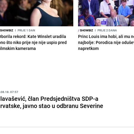
SHOWBIZ
I
PRIJE 1 DAN
/
SHOWBIZ
I
PRIJE 2 DANA
Oborila rekord: Kate Winslet uradila
Princ Louis ima hobi, ali mu n
no što niko prije nje nije uspio pred
najbolje: Porodica nije oduše
filmskim kamerama
napretkom
.08.18. 07:57
lavašević, član Predsjedništva SDP-a
rvatske, javno stao u odbranu Severine