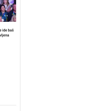
e ide baš
vljena