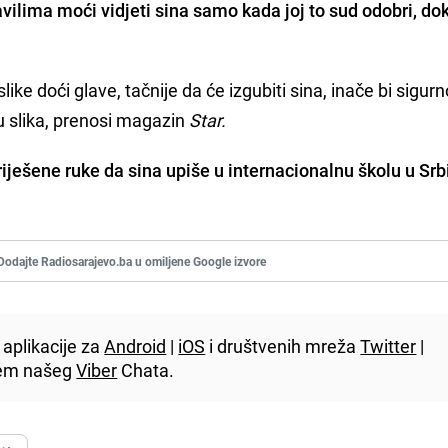
avilima
moći vidjeti sina samo kada joj to sud odobri, do
slike doći glave, tačnije da će izgubiti sina, inače bi sigur
u slika, prenosi magazin
Star.
ješene ruke da sina upiše u internacionalnu školu u Srbi
Dodajte Radiosarajevo.ba u omiljene Google izvore
aplikacije za
Android
|
iOS
i društvenih mreža
Twitter
|
utem našeg
Viber
Chata.