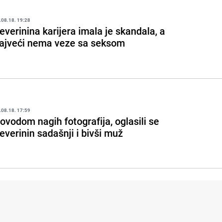
.08.18. 19:28
everinina karijera imala je skandala, a
ajveći nema veze sa seksom
.08.18. 17:59
ovodom nagih fotografija, oglasili se
everinin sadašnji i bivši muž