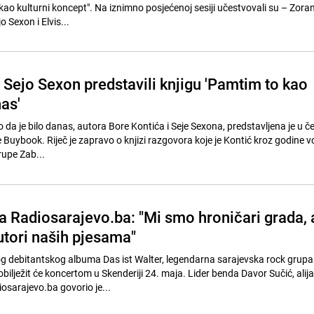
kao kulturni koncept". Na iznimno posjećenoj sesiji učestvovali su – Zoran
 Sexon i Elvis...
 Sejo Sexon predstavili knjigu 'Pamtim to kao
nas'
da je bilo danas, autora Bore Kontića i Seje Sexona, predstavljena je u če
e Buybook. Riječ je zapravo o knjizi razgovora koje je Kontić kroz godine v
rupe Zab...
a Radiosarajevo.ba: "Mi smo hroničari grada, 
utori naših pjesama"
vog debitantskog albuma Das ist Walter, legendarna sarajevska rock grupa
ilježit će koncertom u Skenderiji 24. maja. Lider benda Davor Sučić, alija
osarajevo.ba govorio je...