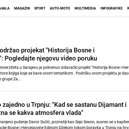
HALA
MAGAZIN
SPORT
AUTO-MOTO
MULTIMEDIA
INFOGRAFIKE
održao projekat "Historija Bosne i
: Pogledajte njegovu video poruku
 Univerziteta u Sarajevu je pokrenuo izdavački projekt "Historija Bosne i He
autore knjiga koje se bave ovom tematikom. Podršku ovom projektu je da
 grupe Za...
 zajedno u Trpnju: "Kad se sastanu Dijamant i
zna se kakva atmosfera vlada"
njeno pušenje Davor Sučić, poznatiji kao Sejo Sexon, susreo se s kapit
acije Bosne i Hercegovine Edinom Džekom tokom boravka u Trpnju na hrv