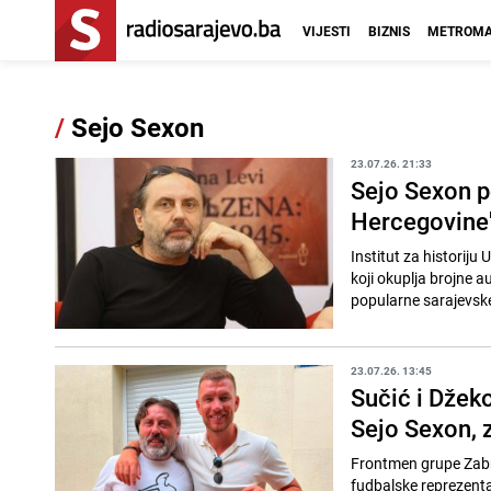
VIJESTI
BIZNIS
METROMA
/
Sejo Sexon
23.07.26. 21:33
Sejo Sexon p
Hercegovine"
Institut za historiju
koji okuplja brojne 
popularne sarajevske
23.07.26. 13:45
Sučić i Džeko
Sejo Sexon, 
Frontmen grupe Zabra
fudbalske reprezent