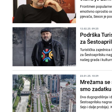
Frontmen popularne 
emotivno oprostio o
pjevača, Sexon je pods
12.02.25. 09:25
Podrška Turi
za Šestoapri
Turistička zajednica
za Šestoaprilsku nag
našeg grada i kulturn
23.01.25. 10:29
Mrežama se ši
smo zadatku
Dva dugogodišnja i d
Šestoaprilsku nagradu
Sejo i dalje probija).