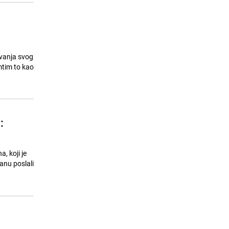
ivanja svog
mtim to kao
:
, koji je
anu poslali