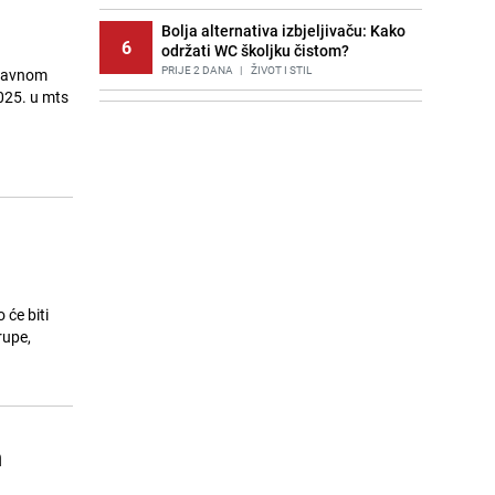
Bolja alternativa izbjeljivaču: Kako
6
održati WC školjku čistom?
PRIJE 2 DANA
|
ŽIVOT I STIL
oravnom
025. u mts
Agić kritizira političare u Bugojnu:
7
Zbog straha od HDZ-a niko Vučiću
nije rekao istinu o Čipuljiću
PRIJE 2 DANA
|
TEME
Stručnjaci upozoravaju: Izrael ulaže
8
milione kako bi utjecao na
odgovore ChatGPT-a o Gazi
PRIJE 1 DAN
|
SVIJET
Potresna poruka imama nakon
će biti
9
smrti Aldine Ljubunčić: "Dunjaluk
rupe,
ne vrijedi ni koliko krilo komarca"
PRIJE OKO 12H
|
BOSNA I HERCEGOVINA
Cijela regija čeka njegovu
10
progonozu: Poznati meteorolog
m
najavljuje veću promjenu vremena
PRIJE OKO 19H
|
REGIJA