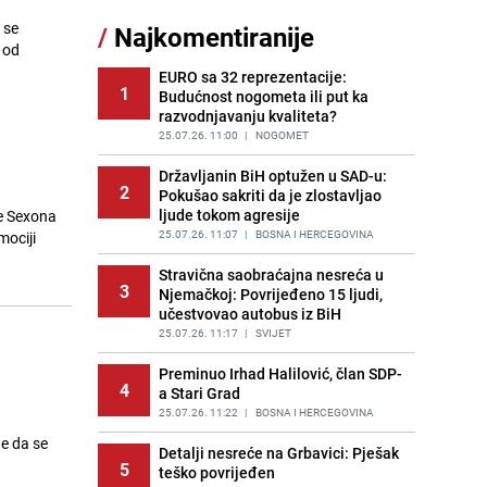
Nastavak provokacija: MUP RS
 se
/
Najkomentiranije
11
oduzeo zastavu s ljiljanima i
 od
sankcionisao vozača iz Bosanskog
Novog
EURO sa 32 reprezentacije:
1
Budućnost nogometa ili put ka
PRIJE 2 DANA
|
BOSNA I HERCEGOVINA
razvodnjavanju kvaliteta?
Borba trajala satima: Pogledajte
25.07.26. 11:00
|
NOGOMET
12
'grdosiju' od skoro tri metra koju su
braća izvukla iz mora
Državljanin BiH optužen u SAD-u:
2
Pokušao sakriti da je zlostavljao
PRIJE 2 DANA
|
SVIJET
ljude tokom agresije
je Sexona
Gosti iz Njemačke napravili požar u
25.07.26. 11:07
|
BOSNA I HERCEGOVINA
mociji
13
apartmanu u Istri, vlasniku se
smijali i pokazivali srednji prst
Stravična saobraćajna nesreća u
3
Njemačkoj: Povrijeđeno 15 ljudi,
PRIJE 1 DAN
|
REGIJA
učestvovao autobus iz BiH
Jedan od najvećih gradova nije na
25.07.26. 11:17
|
SVIJET
14
listi: Ovo su lokacije prvih Lidl
prodavnica u BiH
Preminuo Irhad Halilović, član SDP-
4
a Stari Grad
PRIJE OKO 17H
|
BOSNA I HERCEGOVINA
25.07.26. 11:22
|
BOSNA I HERCEGOVINA
Kako očistiti staklo od tuš-kabina:
te da se
15
Jednostavni savjeti za očuvanje
Detalji nesreće na Grbavici: Pješak
5
sjaja
teško povrijeđen