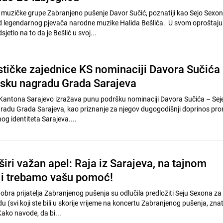
muzičke grupe Zabranjeno pušenje Davor Sučić, poznatiji kao Sejo Sexon
d legendarnog pjevača narodne muzike Halida Bešlića. U svom oproštaju
jetio na to da je Bešlić u svoj...
stičke zajednice KS nominaciji Davora Sučića
lsku nagradu Grada Sarajeva
 Kantona Sarajevo izražava punu podršku nominaciji Davora Sučića – Se
radu Grada Sarajeva, kao priznanje za njegov dugogodišnji doprinos pro
og identiteta Sarajeva....
ri važan apel: Raja iz Sarajeva, na tajnom
 i trebamo vašu pomoć!
obra prijatelja Zabranjenog pušenja su odlučila predložiti Seju Sexona za
 (svi koji ste bili u skorije vrijeme na koncertu Zabranjenog pušenja, zna
 Kako navode, da bi...