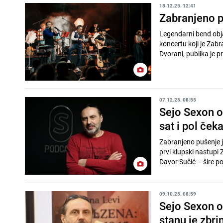
18.12.25. 12:41
Zabranjeno p
Legendarni bend obj
koncertu koji je Zab
Dvorani, publika je pr
07.12.25. 08:55
Sejo Sexon o
sat i pol ček
Zabranjeno pušenje j
prvi klupski nastup
Davor Sučić – šire p
09.10.25. 08:59
Sejo Sexon ot
stanu je zbri