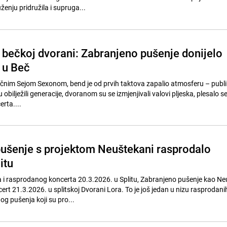
ženju pridružila i supruga...
u bečkoj dvorani: Zabranjeno pušenje donijelo
 u Beč
nim Sejom Sexonom, bend je od prvih taktova zapalio atmosferu – publik
u obilježili generacije, dvoranom su se izmjenjivali valovi pljeska, plesalo se
rta....
ušenje s projektom Neuštekani rasprodalo
itu
a i rasprodanog koncerta 20.3.2026. u Splitu, Zabranjeno pušenje kao Ne
cert 21.3.2026. u splitskoj Dvorani Lora. To je još jedan u nizu rasprodani
g pušenja koji su pro...