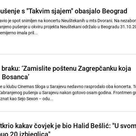
ušenje s "Takvim sjajem" obasjalo Beograd
avio je spot snimljen na koncertu Neuštekanih u mts Dvorani. Na nezab
ranjeno pušenje u okviru projekta Neuštekani održalo u Beogradu 31.10.2
emijerno imala pril...
 braku: ‘Zamislite poštenu Zagrepčanku koja
a Bosanca’
e u klubu Cinemas Sloga u Sarajevu nedavno rasprodalo oba koncerta. To 
i Zabranjenog pušenja u Sarajevu nakon gotovo osam godina. Frontmen g
oznat kao Sejo Sexon – odu...
krio kakav čovjek je bio Halid Bešlić: "U svo
nuo 20 izbjeglica"