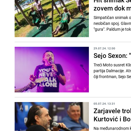
zovem dok me
Simpatičan snimak os
neobičan spoj. Glavn
"gura". Paldum je tok
29.07.24. 12:00
Sejo Sexon: 
Treći Moto susret Kli
partija Dalmacije. A
čiji frontman, Sejo Se
05.07.24. 13:31
Zarjavele tro
Kurtović i Bo
Na međunarodnom knj