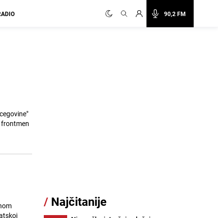
RADIO
90,2 FM
rcegovine"
o frontmen
/
Najčitanije
enom
atskoj