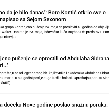
o da je bilo danas": Boro Kontić otkrio sve o
je napisao sa Sejom Sexonom
a grupa Zabranjeno pušenje 24. maja će proslaviti 40 godina od objavlj
 Walter. Dan ranije, 23. maja, izdavačka kuća Buybook će predstaviti Pa
gu intervjua...
njeno pušenje se oprostili od Abdulaha Sidrana
...'
 opraštaju se od legendarnog bh. književnika i akademika Abdulaha Sidrana
. marta, u 80. godini poslije duge i teške bolesti. Oproštajnu poruku Sidr
Sučić)...
a dočeku Nove godine poslao snažnu poruku: