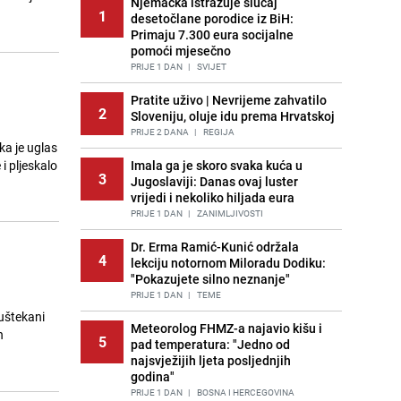
Njemačka istražuje slučaj
1
desetočlane porodice iz BiH:
Primaju 7.300 eura socijalne
pomoći mjesečno
PRIJE 1 DAN
|
SVIJET
Pratite uživo | Nevrijeme zahvatilo
2
Sloveniju, oluje idu prema Hrvatskoj
PRIJE 2 DANA
|
REGIJA
a je uglas
 i pljeskalo
Imala ga je skoro svaka kuća u
3
Jugoslaviji: Danas ovaj luster
vrijedi i nekoliko hiljada eura
PRIJE 1 DAN
|
ZANIMLJIVOSTI
Dr. Erma Ramić-Kunić održala
4
lekciju notornom Miloradu Dodiku:
"Pokazujete silno neznanje"
PRIJE 1 DAN
|
TEME
uštekani
Meteorolog FHMZ-a najavio kišu i
h
5
pad temperatura: "Jedno od
najsvježijih ljeta posljednjih
godina"
PRIJE 1 DAN
|
BOSNA I HERCEGOVINA