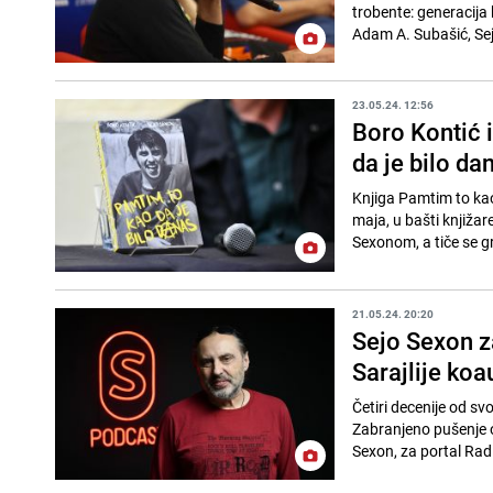
trobente: generacija 
Adam A. Subašić, Sejo
23.05.24. 12:56
Boro Kontić i
da je bilo da
Knjiga Pamtim to kao 
maja, u bašti knjižar
Sexonom, a tiče se g
21.05.24. 20:20
Sejo Sexon z
Sarajlije koa
Četiri decenije od s
Zabranjeno pušenje ob
Sexon, za portal Radi