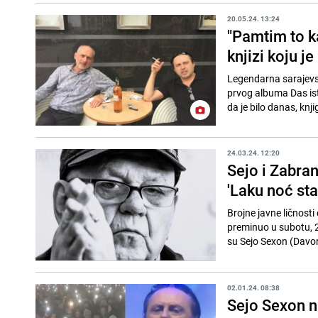
20.05.24. 13:24
"Pamtim to ka
knjizi koju 
Legendarna sarajevsk
prvog albuma Das ist
da je bilo danas, knji
24.03.24. 12:20
Sejo i Zabra
'Laku noć stari
Brojne javne ličnosti
preminuo u subotu, 23
su Sejo Sexon (Davor 
02.01.24. 08:38
Sejo Sexon n