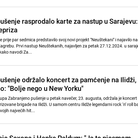
ušenje rasprodalo karte za nastup u Sarajevu:
epriza
 prije par sedmica predstavilo svoj novi projekt "Neuštekani" i najavilo n
i Zagrebu. Prvi nastup Neuštekanih, najavljen za petak 27.12.2024. u sar
kako navodi Za...
ušenje održalo koncert za pamćenje na Ilidži,
o: "Bolje nego u New Yorku"
upa Zabranjeno pušenje u petak navečer, 23. augusta, održala je koncert
izovane brigade na Ilidži. U samom centru Ilidže legendarni rock ‘n’ roll 
ojih najvećih hit...
eje Sexona i Hanke Paldum: "Ja te pjesmom