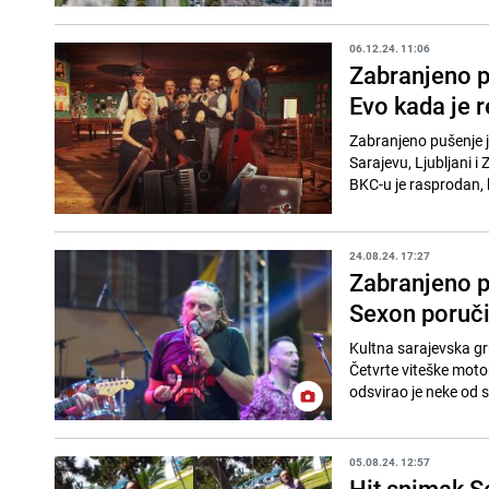
06.12.24. 11:06
Zabranjeno p
Evo kada je r
Zabranjeno pušenje je
Sarajevu, Ljubljani 
BKC-u je rasprodan, 
24.08.24. 17:27
Zabranjeno p
Sexon poruči
Kultna sarajevska gr
Četvrte viteške motor
odsvirao je neke od sv
05.08.24. 12:57
Hit snimak S