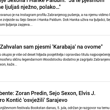
 ljuljaš nježno, polako…"
vanuo je na Instagram profilu Zabranjenog pušenja, a na njemu vidimo k
e zvijezde su Sejo Sexon i Hanka Paldum. Dok Hanka uživa na ljuljašci, Sej
om ljuljanja zapjeva...
"Zahvalan sam pjesmi 'Karabaja' na ovome"
s okupio je više od deset hiljada posjetitelja i opravdao titulu najposjećen
tmosferu sličnu legendarnom Woodstocku dodatno je zagrijalo Zabranjeno
xon, kaže...
bente: Zoran Predin, Sejo Sexon, Elvis J.
ro Kontić 'osvježili' Sarajevo
iževnom festivalu Bookstan danas, 5. jula, održan je razgovor na temu 