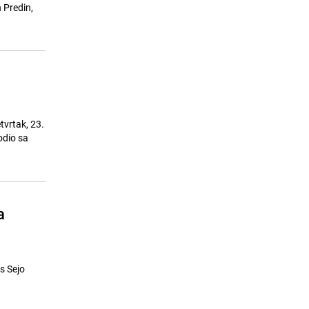
 Predin,
tvrtak, 23.
odio sa
a
s Sejo