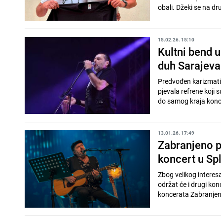
obali. Džeki se na dru
15.02.26. 15:10
Kultni bend 
duh Sarajeva
Predvođen karizmatič
pjevala refrene koji s
do samog kraja konce
13.01.26. 17:49
Zabranjeno p
koncert u Spl
Zbog velikog interes
održat će i drugi kon
koncerata Zabranjeno