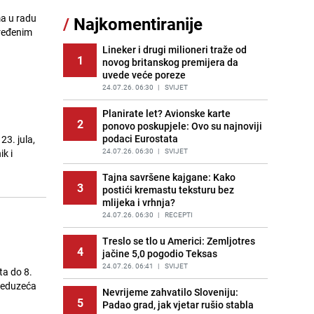
11
čokolade i kokosa bez pečenja,
ma u radu
/
Najkomentiranije
jednostavan desert bez imalo muke
dređenim
PRIJE 2 DANA
|
RECEPTI
Lineker i drugi milioneri traže od
1
novog britanskog premijera da
Pojavili su vam se mravi u kući? Bez
12
uvede veće poreze
brige, ovo su najbolji načini da ih se
riješite
24.07.26. 06:30
|
SVIJET
PRIJE 2 DANA
|
ŽIVOT I STIL
Planirate let? Avionske karte
2
ponovo poskupjele: Ovo su najnoviji
Tajna savršenog makedonskog
13
podaci Eurostata
3. jula,
ajvara: Stari recept za kremast i
bogat okus
24.07.26. 06:30
|
SVIJET
k i
PRIJE 1 DAN
|
RECEPTI
Tajna savršene kajgane: Kako
3
postići kremastu teksturu bez
Kako izgleda travnjak stadiona
14
mlijeka i vrhnja?
Koševo nakon tri koncerta Dine
Merlina
24.07.26. 06:30
|
RECEPTI
PRIJE 2 DANA
|
FOTO
Treslo se tlo u Americi: Zemljotres
4
jačine 5,0 pogodio Teksas
Ogromna potrošnja vode u dijelu
15
BiH: Inspektori krenuli u kontrole,
24.07.26. 06:41
|
SVIJET
ta do 8.
slijede kazne
preduzeća
Nevrijeme zahvatilo Sloveniju:
PRIJE 2 DANA
|
BOSNA I HERCEGOVINA
5
Padao grad, jak vjetar rušio stabla