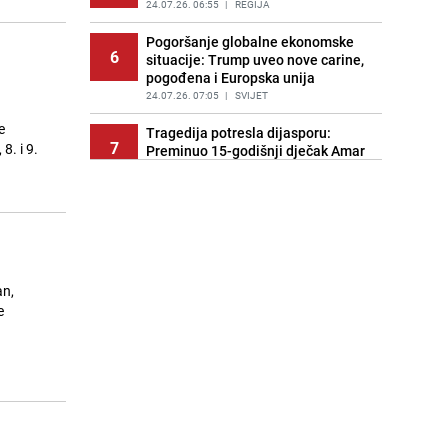
24.07.26. 06:55
|
REGIJA
Pogoršanje globalne ekonomske
6
situacije: Trump uveo nove carine,
pogođena i Europska unija
24.07.26. 07:05
|
SVIJET
e
Tragedija potresla dijasporu:
7
. i 9.
Preminuo 15-godišnji dječak Amar
Ahmatović
24.07.26. 07:16
|
REGIJA
Incident na plaži u Hrvatskoj:
8
"Koncesionari" napali oca s dvoje
male djece zbog ležaljki?
24.07.26. 07:20
|
REGIJA
an,
e
Turizam u haosu: Dubai nudi skoro
9
1.400 KM onima koji dovedu gosta
iz inostranstva
24.07.26. 07:32
|
SVIJET
Transfer još nije riješen: Dominik
10
Livaković se vraća u Hrvatsku na
terapije