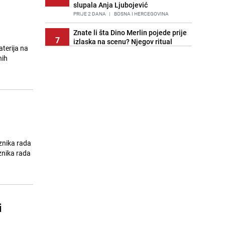
slupala Anja Ljubojević
PRIJE 2 DANA
|
BOSNA I HERCEGOVINA
Znate li šta Dino Merlin pojede prije
7
izlaska na scenu? Njegov ritual
aterija na
iznenadio mnoge
nih
PRIJE 1 DAN
|
SHOWBIZ
Akcija na Dobrinji: Specijalci MUP-a
8
KS opkolili zgradu
PRIJE 2 DANA
|
LOKALNE TEME
Njemačka istražuje slučaj
9
desetočlane porodice iz BiH:
Primaju 7.300 eura socijalne
pomoći mjesečno
znika rada
PRIJE OKO 2H
|
SVIJET
znika rada
Nastavak provokacija: MUP RS
10
oduzeo zastavu s ljiljanima i
sankcionisao vozača iz Bosanskog
Novog
i
PRIJE 1 DAN
|
BOSNA I HERCEGOVINA
Kao iz slastičarne: Rolada od