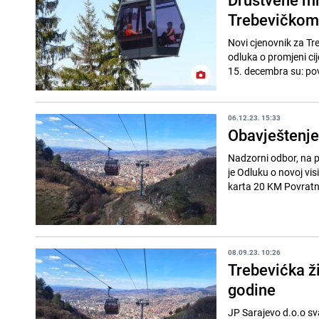
Trebevičkom
Novi cjenovnik za Tr
odluka o promjeni cij
15. decembra su: pov
06.12.23. 15:33
Obavještenje:
Nadzorni odbor, na p
je Odluku o novoj visini cijene k
karta 20 KM Povratna
08.09.23. 10:26
Trebevićka ž
godine
JP Sarajevo d.o.o sv