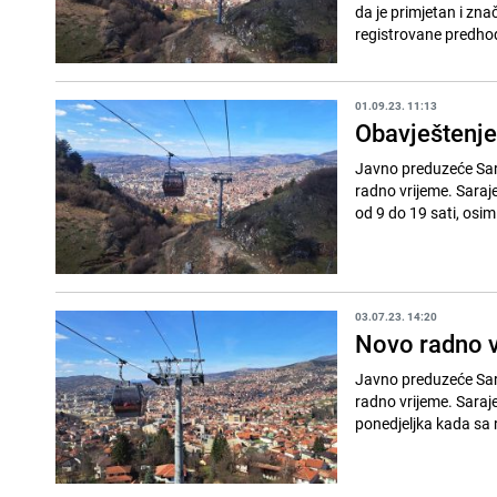
da je primjetan i zna
registrovane predhod
01.09.23. 11:13
Obavještenje
Javno preduzeće Sar
radno vrijeme. Saraje
od 9 do 19 sati, osim
03.07.23. 14:20
Novo radno v
Javno preduzeće Sar
radno vrijeme. Saraje
ponedjeljka kada sa 