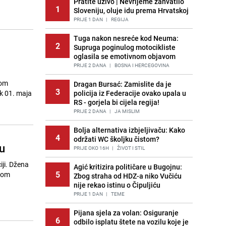
Pratite uživo | Nevrijeme zahvatilo
1
Sloveniju, oluje idu prema Hrvatskoj
PRIJE 1 DAN
|
REGIJA
Tuga nakon nesreće kod Neuma:
2
Supruga poginulog motocikliste
oglasila se emotivnom objavom
PRIJE 2 DANA
|
BOSNA I HERCEGOVINA
nom
Dragan Bursać: Zamislite da je
3
k 01. maja
policija iz Federacije ovako upala u
RS - gorjela bi cijela regija!
PRIJE 2 DANA
|
JA MISLIM
Bolja alternativa izbjeljivaču: Kako
4
održati WC školjku čistom?
u
PRIJE OKO 16H
|
ŽIVOT I STIL
iji. Džena
Agić kritizira političare u Bugojnu:
5
vnom
Zbog straha od HDZ-a niko Vučiću
nije rekao istinu o Čipuljiću
PRIJE 1 DAN
|
TEME
Pijana sjela za volan: Osiguranje
6
odbilo isplatu štete na vozilu koje je