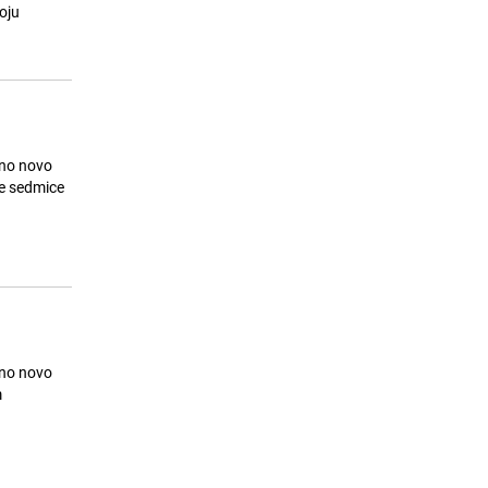
ostati bez vode
oju
24.07.26. 08:11
|
LOKALNE TEME
eno novo
le sedmice
eno novo
m