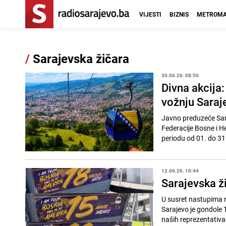
VIJESTI
BIZNIS
METROMA
/
Sarajevska žičara
30.06.26. 08:50
Divna akcija:
vožnju Sara
Javno preduzeće Sar
Federacije Bosne i He
periodu od 01. do 31.
12.06.26. 16:44
Sarajevska ž
U susret nastupima 
Sarajevo je gondole T
naših reprezentativa