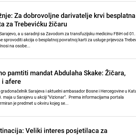
nje: Za dobrovoljne darivatelje krvi besplatna
ta za Trebevićku žičaru
rajevo, a u saradnji sa Zavodom za transfuzijsku medicinu FBiH od 01. 
e sprovoditi akcija o besplatnoj povratnoj karti za usluge prijevoza Treb
dnosi na osobe...
 pamtiti mandat Abdulaha Skake: Žičara,
 i afere
 gradonačelnik Sarajeva i aktuelni ambasador Bosne i Hercegovine u Kat
. maja u Sarajevu u akciji "Vizionar". Prema informacijama portala
miran je predmet u okviru kojeg se...
inacija: Veliki interes posjetilaca za