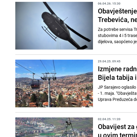
06.04.26. 15:30
Obavještenje 
Trebevića, ne
Za potrebe servisa Tr
stubovima 4 i 5 trase
dijelova, saopćeno je 
29.04.25. 09:45
Izmjene radn
Bijela tabija 
JP Sarajevo oglasil
- 1. maja. "Obavješt
Uprava Preduzeća don
02.04.25. 11:20
Obavijest za 
u ovim term