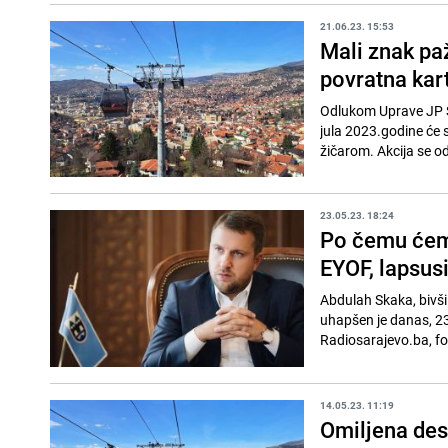
21.06.23. 15:53
Mali znak paž
povratna kar
Odlukom Uprave JP Sa
jula 2023.godine će s
žičarom. Akcija se o
23.05.23. 18:24
Po čemu ćemo
EYOF, lapsusi
Abdulah Skaka, bivši
uhapšen je danas, 23
Radiosarajevo.ba, for
14.05.23. 11:19
Omiljena dest