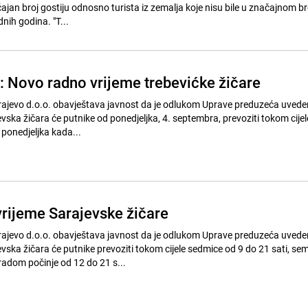
čajan broj gostiju odnosno turista iz zemalja koje nisu bile u značajnom br
nih godina. "T...
: Novo radno vrijeme trebevićke žičare
ajevo d.o.o. obavještava javnost da je odlukom Uprave preduzeća uved
vska žičara će putnike od ponedjeljka, 4. septembra, prevoziti tokom cije
 ponedjeljka kada...
rijeme Sarajevske žičare
ajevo d.o.o. obavještava javnost da je odlukom Uprave preduzeća uved
vska žičara će putnike prevoziti tokom cijele sedmice od 9 do 21 sati, se
radom počinje od 12 do 21 s...