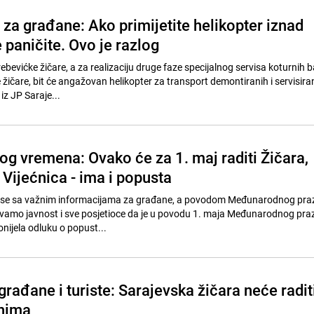
za građane: Ako primijetite helikopter iznad
 paničite. Ovo je razlog
ebevićke žičare, a za realizaciju druge faze specijalnog servisa koturnih b
 žičare, bit će angažovan helikopter za transport demontiranih i servisira
iz JP Saraje...
og vremena: Ovako će za 1. maj raditi Žičara,
i Vijećnica - ima i popusta
o se sa važnim informacijama za građane, a povodom Međunarodnog pra
avamo javnost i sve posjetioce da je u povodu 1. maja Međunarodnog pra
ijela odluku o popust...
građane i turiste: Sarajevska žičara neće radit
inima