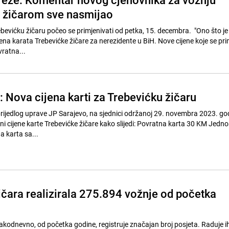
 žičarom sve nasmijao
ebevićku žičaru počeo se primjenivati od petka, 15. decembra. "Ono što je
ena karata Trebevićke žičare za nerezidente u BiH. Nove cijene koje se pri
ratna...
 Nova cijena karti za Trebevićku žičaru
rijedlog uprave JP Sarajevo, na sjednici održanoj 29. novembra 2023. go
arte Trebevićke žičare kako slijedi: Povratna karta 30 KM Jednosmjerna
 karta sa...
ičara realizirala 275.894 vožnje od početka
akodnevno, od početka godine, registruje značajan broj posjeta. Raduje ih