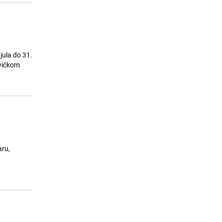
jula do 31.
evićkom
aru,