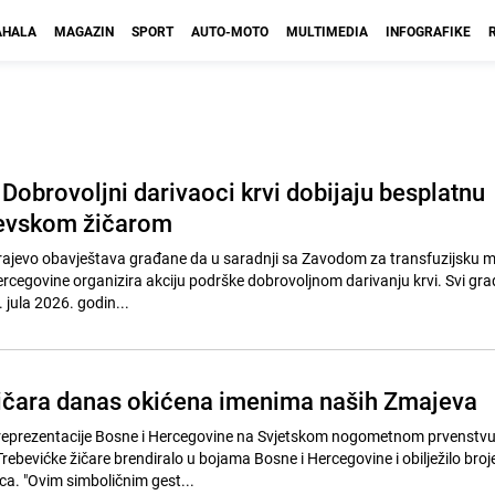
HALA
MAGAZIN
SPORT
AUTO-MOTO
MULTIMEDIA
INFOGRAFIKE
 Dobrovoljni darivaoci krvi dobijaju besplatnu
jevskom žičarom
ajevo obavještava građane da u saradnji sa Zavodom za transfuzijsku m
rcegovine organizira akciju podrške dobrovoljnom darivanju krvi. Svi građ
 jula 2026. godin...
ičara danas okićena imenima naših Zmajeva
reprezentacije Bosne i Hercegovine na Svjetskom nogometnom prvenstvu
rebevićke žičare brendiralo u bojama Bosne i Hercegovine i obilježilo bro
ca. "Ovim simboličnim gest...