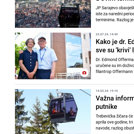
JP Sarajevo obavješt
iste za naredni perio
terminima. Razlog je 
23.07.24. 14:45
Kako je dr. 
sve su 'krivi'
Dr. Edmond Offermann
uručene su im doživo
filantrop Offermann i
14.03.24. 19:10
Važna inform
putnike
Trebevićka žičara će 
aprila ove godine, tr
navode, razlog obusta