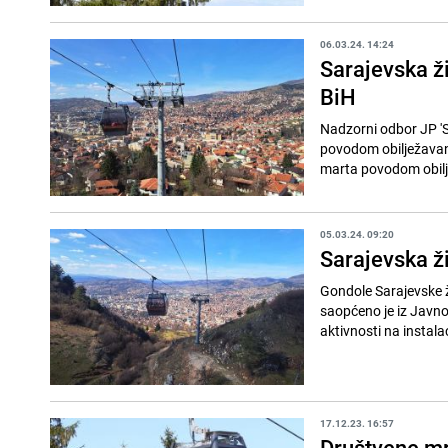
06.03.24. 14:24
Sarajevska ži
BiH
Nadzorni odbor JP 'Sa
povodom obilježavan
marta povodom obil
05.03.24. 09:20
Sarajevska ži
Gondole Sarajevske ž
saopćeno je iz Javno
aktivnosti na instalac
17.12.23. 16:57
Društvene mr