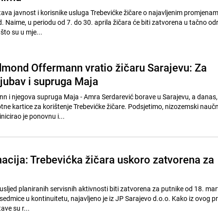
ava javnost i korisnike usluga Trebevićke žičare o najavljenim promjena
d. Naime, u periodu od 7. do 30. aprila žičara će biti zatvorena u tačno o
što su u mje...
Edmond Offermann vratio žičaru Sarajevu: Za
 ljubav i supruga Maja
 i njegova supruga Maja - Amra Serdarević borave u Sarajevu, a danas, 2
tne kartice za korištenje Trebevićke žičare. Podsjetimo, nizozemski naučni
nicirao je ponovnu i...
acija: Trebevićka žičara uskoro zatvorena za
usljed planiranih servisnih aktivnosti biti zatvorena za putnike od 18. mar
i sedmice u kontinuitetu, najavljeno je iz JP Sarajevo d.o.o. Kako iz ovog 
ve su r...