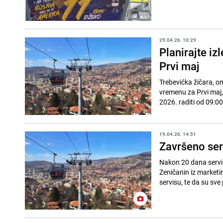
29.04.26. 10:29
Planirajte iz
Prvi maj
Trebevićka žičara, omi
vremenu za Prvi maj,
2026. raditi od 09:00
19.04.26. 14:51
Završeno serv
Nakon 20 dana servisi
Zeničanin iz marketin
servisu, te da su sve 