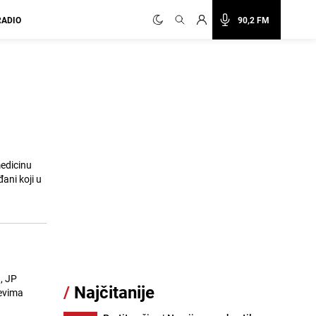
RADIO
90,2 FM
edicinu
ani koji u
, JP
/
Najčitanije
jevima