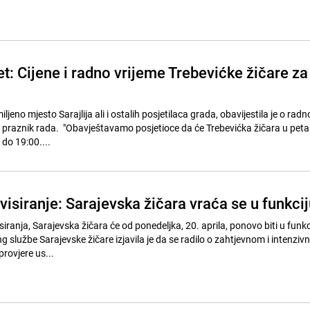
let: Cijene i radno vrijeme Trebevićke žičare za
ljeno mjesto Sarajlija ali i ostalih posjetilaca grada, obavijestila je o rad
 praznik rada. "Obavještavamo posjetioce da će Trebevićka žičara u peta
 do 19:00....
isiranje: Sarajevska žičara vraća se u funkcij
ranja, Sarajevska žičara će od ponedeljka, 20. aprila, ponovo biti u funkc
g službe Sarajevske žičare izjavila je da se radilo o zahtjevnom i intenzi
provjere us...