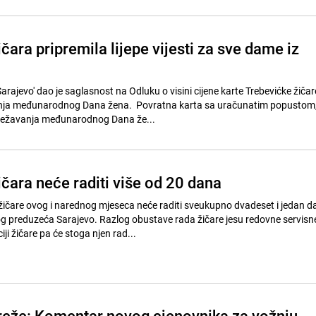
čara pripremila lijepe vijesti za sve dame iz
rajevo' dao je saglasnost na Odluku o visini cijene karte Trebevićke žičar
ja međunarodnog Dana žena. Povratna karta sa uračunatim popustom, 8
ježavanja međunarodnog Dana že...
čara neće raditi više od 20 dana
ičare ovog i narednog mjeseca neće raditi sveukupno dvadeset i jedan d
g preduzeća Sarajevo. Razlog obustave rada žičare jesu redovne servisn
iji žičare pa će stoga njen rad...
eže: Komentar novog cjenovnika za vožnju