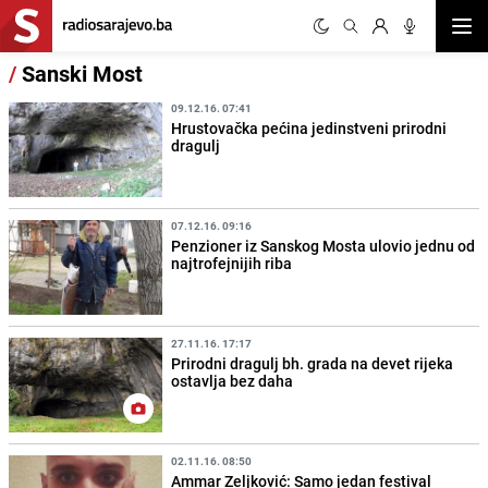
Otvor
/
Sanski Most
09.12.16. 07:41
Hrustovačka pećina jedinstveni prirodni
dragulj
07.12.16. 09:16
Penzioner iz Sanskog Mosta ulovio jednu od
najtrofejnijih riba
27.11.16. 17:17
Prirodni dragulj bh. grada na devet rijeka
ostavlja bez daha
02.11.16. 08:50
Ammar Zeljković: Samo jedan festival