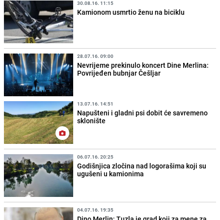
30.08.16. 11:15
Kamionom usmrtio ženu na biciklu
28.07.16. 09:00
Nevrijeme prekinulo koncert Dine Merlina:
Povrijeđen bubnjar Češljar
13.07.16. 14:51
Napušteni i gladni psi dobit će savremeno
sklonište
06.07.16. 20:25
Godišnjica zločina nad logorašima koji su
ugušeni u kamionima
04.07.16. 19:35
Dino Merlin: Tuzla je grad koji za mene za