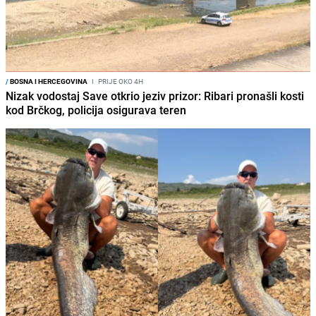
/
BOSNA I HERCEGOVINA
I
PRIJE OKO 4H
Nizak vodostaj Save otkrio jeziv prizor: Ribari pronašli kosti
kod Brčkog, policija osigurava teren