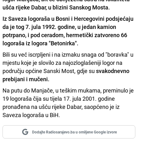
ušća rijeke Dabar, u blizini Sanskog Mosta.
Iz Saveza logoraša u Bosni i Hercegovini podsjećaju
da je tog 7. jula 1992. godine, u jedan kamion
potrpano, i pod ceradom,
hermetički zatvoreno 66
logoraša iz logora "Betonirka".
Bili su već iscrpljeni i na izmaku snaga od "boravka" u
mjestu koje je slovilo za najozloglašeniji logor na
području općine Sanski Most, gdje su
svakodnevno
prebijani i mučeni.
Na putu do Manjače, u teškim mukama, preminulo je
19 logoraša čija su tijela 17. jula 2001. godine
pronađena na ušću rijeke Dabar, saopćeno je iz
Saveza logoraša u BiH.
Dodajte Radiosarajevo.ba u omiljene Google izvore