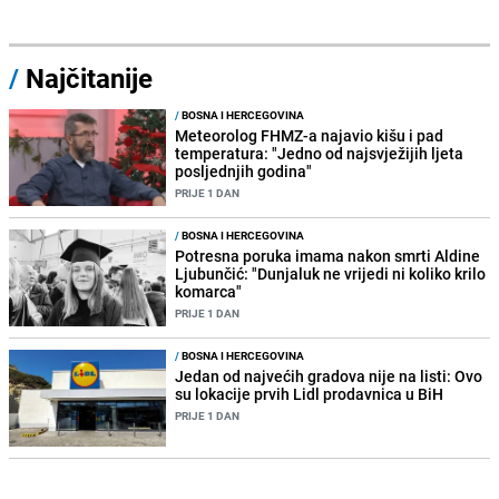
/
Najčitanije
/
BOSNA I HERCEGOVINA
Meteorolog FHMZ-a najavio kišu i pad
temperatura: "Jedno od najsvježijih ljeta
posljednjih godina"
PRIJE 1 DAN
/
BOSNA I HERCEGOVINA
Potresna poruka imama nakon smrti Aldine
Ljubunčić: "Dunjaluk ne vrijedi ni koliko krilo
komarca"
PRIJE 1 DAN
/
BOSNA I HERCEGOVINA
Jedan od najvećih gradova nije na listi: Ovo
su lokacije prvih Lidl prodavnica u BiH
PRIJE 1 DAN