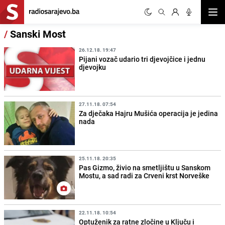
Otvor
/
Sanski Most
26.12.18. 19:47
Pijani vozač udario tri djevojčice i jednu
djevojku
27.11.18. 07:54
Za dječaka Hajru Mušića operacija je jedina
nada
25.11.18. 20:35
Pas Gizmo, živio na smetljištu u Sanskom
Mostu, a sad radi za Crveni krst Norveške
22.11.18. 10:54
Optuženik za ratne zločine u Ključu i