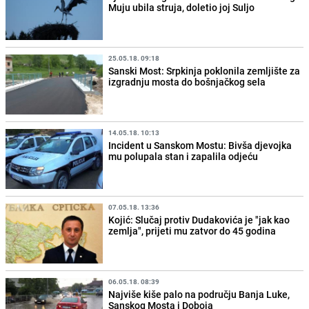
Muju ubila struja, doletio joj Suljo
25.05.18. 09:18
Sanski Most: Srpkinja poklonila zemljište za
izgradnju mosta do bošnjačkog sela
14.05.18. 10:13
Incident u Sanskom Mostu: Bivša djevojka
mu polupala stan i zapalila odjeću
07.05.18. 13:36
Kojić: Slučaj protiv Dudakovića je "jak kao
zemlja", prijeti mu zatvor do 45 godina
06.05.18. 08:39
Najviše kiše palo na području Banja Luke,
Sanskog Mosta i Doboja