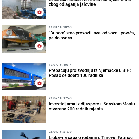
zbog odlaganja jalovine
11.08.18. 20:50
“Bubom” smo prevozili sve, od voća i povrća,
pa do ovaca
19.07.18. 10:14
Prebacuju proizvodnju iz Njemačke u BiH:
Posao će dobiti 100 radnika
21.06.18. 17:40
Investicijama iz dijaspore u Sanskom Mostu
otvoreno 200 radnih mjesta
25.05.18. 21:39
Ljubavna saga o rodama u Trnovu: Fatinog