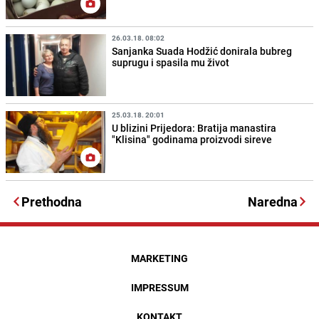
26.03.18. 08:02
Sanjanka Suada Hodžić donirala bubreg
suprugu i spasila mu život
25.03.18. 20:01
U blizini Prijedora: Bratija manastira
"Klisina" godinama proizvodi sireve
Prethodna
Naredna
MARKETING
IMPRESSUM
KONTAKT