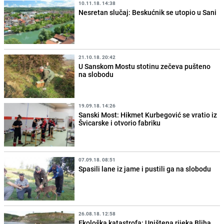
10.11.18. 14:38
Nesretan slučaj: Beskućnik se utopio u Sani
21.10.18. 20:42
U Sanskom Mostu stotinu zečeva pušteno
na slobodu
19.09.18. 14:26
Sanski Most: Hikmet Kurbegović se vratio iz
Švicarske i otvorio fabriku
07.09.18. 08:51
Spasili lane iz jame i pustili ga na slobodu
26.08.18. 12:58
Ekološka katastrofa: Uništena rijeka Bliha