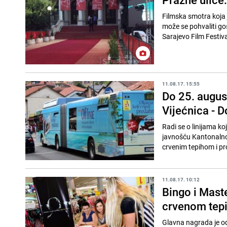
Filmska smotra koja j
može se pohvaliti go
Sarajevo Film Festiva
11.08.17. 15:55
Do 25. august
Vijećnica - D
Radi se o linijama ko
javnošću Kantonalno
crvenim tepihom i pro
11.08.17. 10:12
Bingo i Maste
crvenom tepi
Glavna nagrada je odl