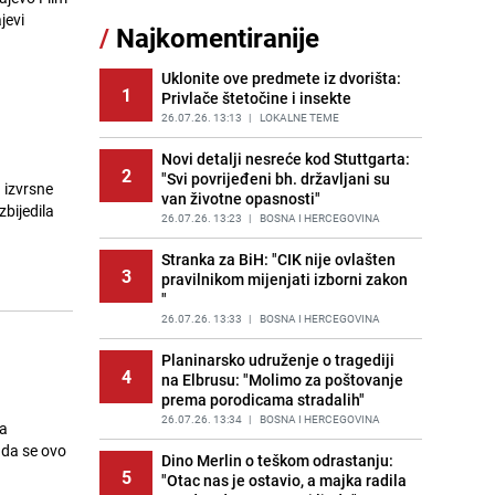
jevi
/
Najkomentiranije
Lažne novčanice preplavljuju
11
tržište: Ove eure najčešće
pokušavaju podvaliti
Uklonite ove predmete iz dvorišta:
1
Privlače štetočine i insekte
PRIJE OKO 21H
|
SVIJET
26.07.26. 13:13
|
LOKALNE TEME
Recept za brze uštipke: Ne upijaju
12
ulje i gotovi su za 30 minuta
Novi detalji nesreće kod Stuttgarta:
2
"Svi povrijeđeni bh. državljani su
PRIJE 1 DAN
|
RECEPTI
 izvrsne
van životne opasnosti"
bijedila
Imate tikvice i piletinu? Napravite
26.07.26. 13:23
|
BOSNA I HERCEGOVINA
13
ovaj brzi ručak iz jedne tave
Stranka za BiH: "CIK nije ovlašten
PRIJE 1 DAN
|
RECEPTI
3
pravilnikom mijenjati izborni zakon
"
Jedan od najvećih gradova nije na
14
listi: Ovo su lokacije prvih Lidl
26.07.26. 13:33
|
BOSNA I HERCEGOVINA
prodavnica u BiH
Planinarsko udruženje o tragediji
PRIJE 1 DAN
|
BOSNA I HERCEGOVINA
4
na Elbrusu: "Molimo za poštovanje
prema porodicama stradalih"
Užas u bh. susjedstvu, mladići
15
bludničili nad maloljetnicom i sve
26.07.26. 13:34
|
BOSNA I HERCEGOVINA
 a
snimali: "Stari te gleda u lajvu"
 da se ovo
Dino Merlin o teškom odrastanju:
PRIJE 2 DANA
|
REGIJA
5
"Otac nas je ostavio, a majka radila