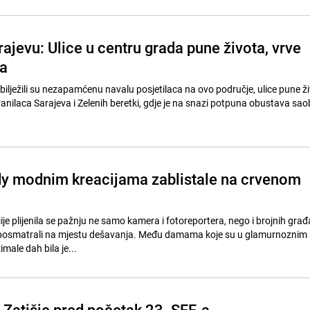
ajevu: Ulice u centru grada pune života, vrve
ca
bilježili su nezapamćenu navalu posjetilaca na ovo područje, ulice pune ži
Branilaca Sarajeva i Zelenih beretki, gdje je na snazi potpuna obustava sao
y modnim kreacijama zablistale na crvenom
e plijenila se pažnju ne samo kamera i fotoreportera, nego i brojnih građ
posmatrali na mjestu dešavanja. Među damama koje su u glamurnoznim
ale dah bila je...
 Zatišje pred početak 23. SFF-a