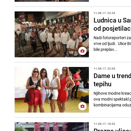
11.08.17. 22:35
Ludnica u Sar
od posjetila
Naši fotoreporteri za
vrve od ljudi. Ulice 
bile preplav...
11.08.17. 22:00
Dame u trend
tepihu
Njihove modne kreacij
ova modni spektakl 
kombinacijama oduzim
11.08.17. 18:52
Prazne ulice: