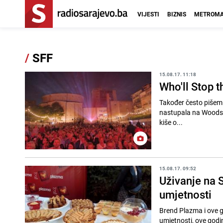
VIJESTI
BIZNIS
METROMA
/
SFF
15.08.17. 11:18
Who'll Stop t
Također često pišem 
nastupala na Woodsto
kiše o...
15.08.17. 09:52
Uživanje na S
umjetnosti
Brend Plazma i ove 
umjetnosti, ove godi