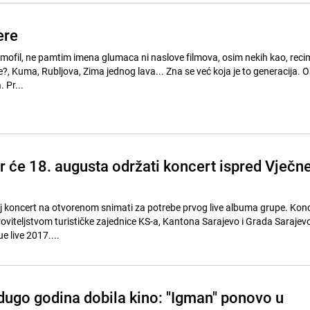
ere
ilmofil, ne pamtim imena glumaca ni naslove filmova, osim nekih kao, rec
 ne?, Kuma, Rubljova, Zima jednog lava... Zna se već koja je to generacija. O
 Pr...
r će 18. augusta održati koncert ispred Vječn
aj koncert na otvorenom snimati za potrebe prvog live albuma grupe. Konce
oviteljstvom turističke zajednice KS-a, Kantona Sarajevo i Grada Sarajevo
e live 2017....
 dugo godina dobila kino: "Igman" ponovo u