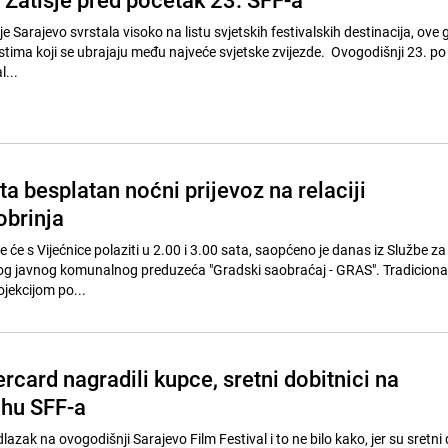
e Sarajevo svrstala visoko na listu svjetskih festivalskih destinacija, ove 
stima koji se ubrajaju među najveće svjetske zvijezde. Ovogodišnji 23. po
l...
a besplatan noćni prijevoz na relaciji
obrinja
je će s Vijećnice polaziti u 2.00 i 3.00 sata, saopćeno je danas iz Službe z
g javnog komunalnog preduzeća "Gradski saobraćaj - GRAS". Tradiciona
jekcijom po...
rcard nagradili kupce, sretni dobitnici na
hu SFF-a
azak na ovogodišnji Sarajevo Film Festival i to ne bilo kako, jer su sretni 