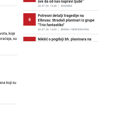
sve da od nas napravi ljude"
26.07.26. 13:48
|
SHOWBIZ
Potresni detalji tragedije na
6
Elbrusu: Stradali planinari iz grupe
"Trio fantastiko"
26.07.26. 14:00
|
BOSNA I HERCEGOVINA
vota, koje
braćaja, su
Nikšić o pogibiji bh. planinara na
7
Elbrusu: "Naša obaveza je da
pružimo pomoć"
26.07.26. 14:06
|
BOSNA I HERCEGOVINA
Formula 1 | Malezija će biti
8
domaćin Velike nagrade Bahreina
26.07.26. 14:25
|
AUTO-MOTO SPORT
Skiper iz Austrije pao s jedrilice u
ana koji su
9
more kod Splita i nestao: Objavljen
snimak
26.07.26. 14:25
|
REGIJA
Planinarsko društvo Poštar se
10
oprostilo od pet planinara:
"Sjećanje na njih ostaje na svakom