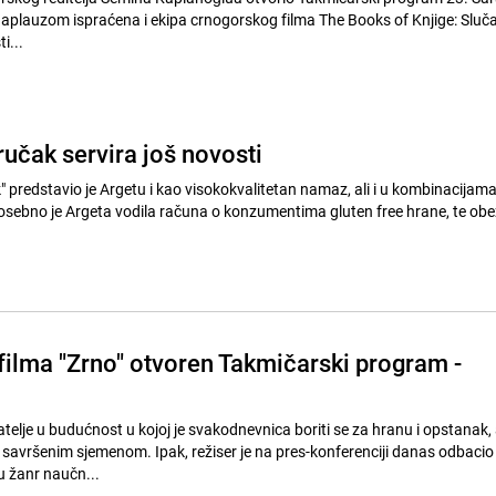
e aplauzom ispraćena i ekipa crnogorskog filma The Books of Knjige: Sluča
i...
učak servira još novosti
" predstavio je Argetu i kao visokokvalitetan namaz, ali i u kombinacijama
 Posebno je Argeta vodila računa o konzumentima gluten free hrane, te obez
filma "Zrno" otvoren Takmičarski program -
telje u budućnost u kojoj je svakodnevnica boriti se za hranu i opstanak,
a savršenim sjemenom. Ipak, režiser je na pres-konferenciji danas odbacio
u žanr naučn...