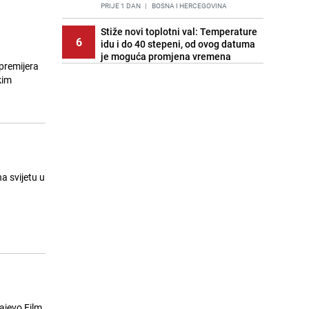
PRIJE 1 DAN
|
BOSNA I HERCEGOVINA
Stiže novi toplotni val: Temperature
6
idu i do 40 stepeni, od ovog datuma
je moguća promjena vremena
 premijera
PRIJE OKO 19H
|
BOSNA I HERCEGOVINA
kim
Cijela regija čeka njegovu
7
progonozu: Poznati meteorolog
najavljuje veću promjenu vremena
PRIJE 1 DAN
|
REGIJA
Stručnjaci upozoravaju: Izrael ulaže
8
milione kako bi utjecao na
a svijetu u
odgovore ChatGPT-a o Gazi
PRIJE 2 DANA
|
SVIJET
Pratite uživo | Nevrijeme zahvatilo
9
Split, kiša ide prema BiH
PRIJE OKO 19H
|
REGIJA
Kako očistiti staklo od tuš-kabina:
10
Jednostavni savjeti za očuvanje
sjaja
ajevo Film
PRIJE 2 DANA
|
ŽIVOT I STIL