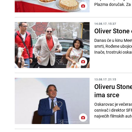
Plazma doručak. Za n
14.08.17. 15:37
Oliver Stone
Danas će u kinu Meeti
smrti, Rođene ubojice
Inače, trostruki oska
13.08.17. 21:15
Oliveru Ston
ima srce
Oskarovac je večeras
osnivač i direktor S
najvećih filmskih auto