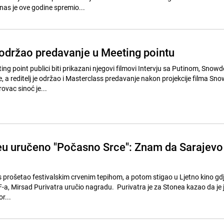
as je ove godine spremio...
 održao predavanje u Meeting pointu
ng point publici biti prikazani njegovi filmovi Intervju sa Putinom, Snow
, a reditelj je održao i Masterclass predavanje nakon projekcije filma Sn
rovac sinoć je...
eu uručeno "Počasno Srce": Znam da Sarajevo
 prošetao festivalskim crvenim tepihom, a potom stigao u Ljetno kino gdj
FF-a, Mirsad Purivatra uručio nagradu. Purivatra je za Stonea kazao da je
r...