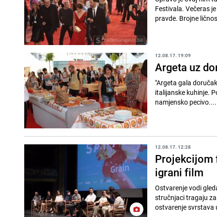
Festivala. Večeras j
pravde. Brojne ličnost
12.08.17. 19:09
Argeta uz dor
"Argeta gala doručak
italijanske kuhinje.
namjensko pecivo....
12.08.17. 12:28
Projekcijom 
igrani film
Ostvarenje vodi gleda
stručnjaci tragaju z
ostvarenje svrstava 