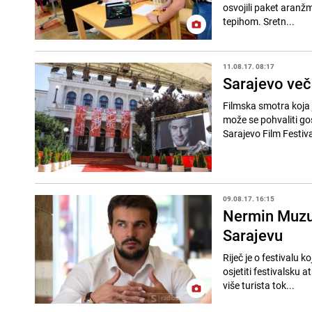
osvojili paket aranž
tepihom. Sretn...
11.08.17. 08:17
Sarajevo veče
Filmska smotra koja j
može se pohvaliti go
Sarajevo Film Festiva
09.08.17. 16:15
Nermin Muzur
Sarajevu
Riječ je o festivalu k
osjetiti festivalsku 
više turista tok...