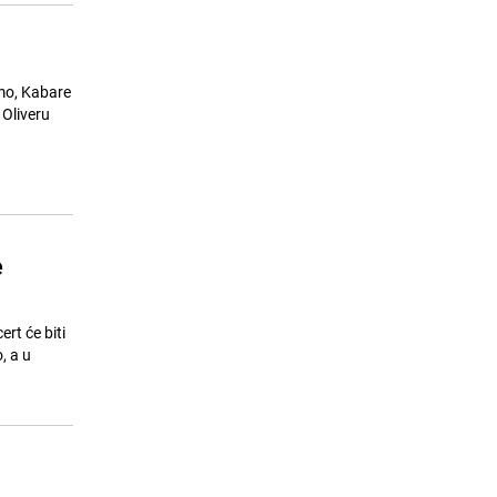
imo, Kabare
 Oliveru
e
rt će biti
, a u