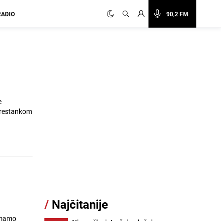
RADIO
90,2 FM
e
 prestankom
/
Najčitanije
 imamo