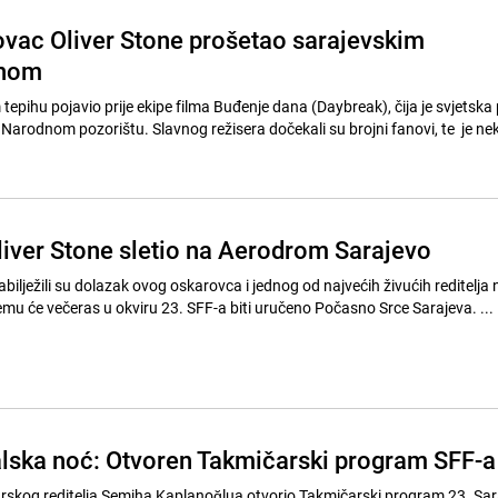
ovac Oliver Stone prošetao sarajevskim
ihom
epihu pojavio prije ekipe filma Buđenje dana (Daybreak), čija je svjetska
 Narodnom pozorištu. Slavnog režisera dočekali su brojni fanovi, te je ne
iver Stone sletio na Aerodrom Sarajevo
bilježili su dolazak ovog oskarovca i jednog od najvećih živućih reditelja n
mu će večeras u okviru 23. SFF-a biti uručeno Počasno Srce Sarajeva. ...
alska noć: Otvoren Takmičarski program SFF-a
turskog reditelja Semiha Kaplanoğlua otvorio Takmičarski program 23. Sar