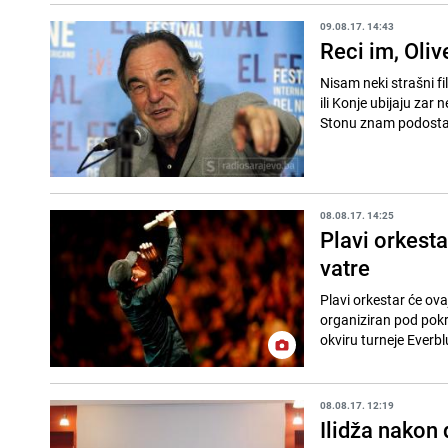
09.08.17. 14:43
Reci im, Oliv
Nisam neki strašni f
ili Konje ubijaju zar
Stonu znam podosta.
08.08.17. 14:25
Plavi orkesta
vatre
Plavi orkestar će ov
organiziran pod pokr
okviru turneje Everblu
08.08.17. 12:19
Ilidža nakon