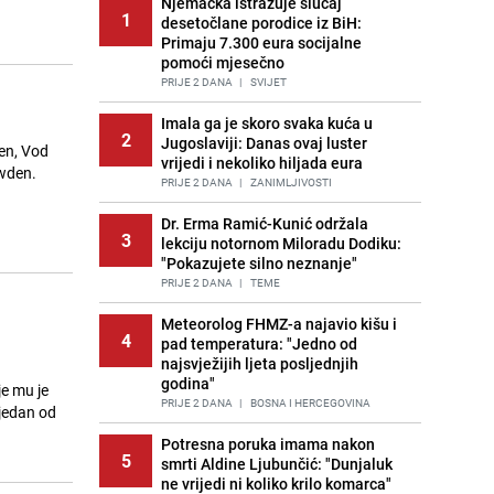
Njemačka istražuje slučaj
1
desetočlane porodice iz BiH:
Primaju 7.300 eura socijalne
pomoći mjesečno
PRIJE 2 DANA
|
SVIJET
Imala ga je skoro svaka kuća u
2
Jugoslaviji: Danas ovaj luster
den, Vod
vrijedi i nekoliko hiljada eura
owden.
PRIJE 2 DANA
|
ZANIMLJIVOSTI
Dr. Erma Ramić-Kunić održala
3
lekciju notornom Miloradu Dodiku:
"Pokazujete silno neznanje"
PRIJE 2 DANA
|
TEME
Meteorolog FHMZ-a najavio kišu i
4
pad temperatura: "Jedno od
najsvježijih ljeta posljednjih
godina"
e mu je
PRIJE 2 DANA
|
BOSNA I HERCEGOVINA
 jedan od
Potresna poruka imama nakon
5
smrti Aldine Ljubunčić: "Dunjaluk
ne vrijedi ni koliko krilo komarca"