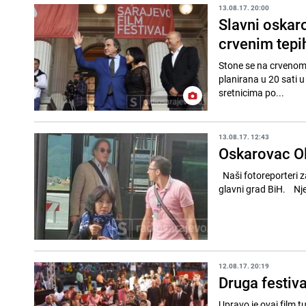
13.08.17. 20:00
Slavni oskar
crvenim tep
Stone se na crvenom t
planirana u 20 sati u
sretnicima po...
13.08.17. 12:43
Oskarovac Ol
Naši fotoreporteri za
glavni grad BiH. Nje
12.08.17. 20:19
Druga festiv
Upravo je ovaj film 