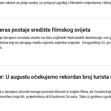
man vikend za dvije osobe, uz potpuni ugođaj s filmskim zvijezdama i šetn
ras postaje središte filmskog svijeta
e Sarajevo svrstala visoko na listu svjetskih festivalskih destinacija, ove 
stima koji se ubrajaju među najveće svjetske zvijezde. Ovogodišnji 23. po
l...
: U augustu očekujemo rekordan broj turista 
oji u Sarajevo dovodi mnoge poznate ličnosti iz svijeta filma, ali i turiste koji
atmosferu koja bh. prijestolnicu drži budnom 24 sata. Tako iz godine u god