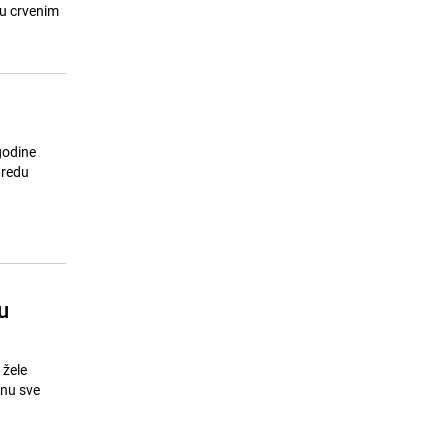
Ruski alpinista otkrio mogući uzrok
ju crvenim
15
pogibije Zeničana na Elbrusu:
Jedna odluka bila je kobna
26.07.26. 15:31
|
SVIJET
godine
 redu
u
 žele
inu sve