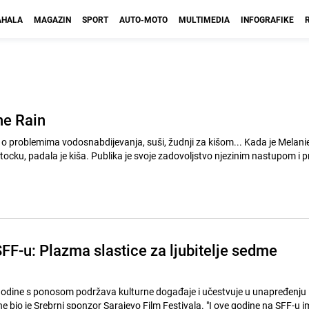
HALA
MAGAZIN
SPORT
AUTO-MOTO
MULTIMEDIA
INFOGRAFIKE
he Rain
o problemima vodosnabdijevanja, suši, žudnji za kišom... Kada je Melani
cku, padala je kiša. Publika je svoje zadovoljstvo njezinim nastupom i
FF-u: Plazma slastice za ljubitelje sedme
godine s ponosom podržava kulturne događaje i učestvuje u unapređenju
ne bio je Srebrni sponzor Sarajevo Film Festivala. "I ove godine na SFF-u