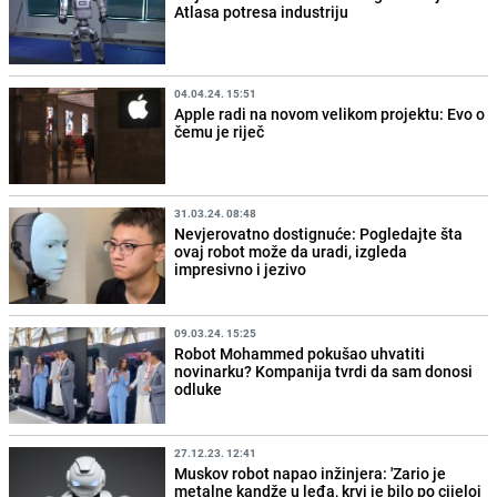
Atlasa potresa industriju
04.04.24. 15:51
Apple radi na novom velikom projektu: Evo o
čemu je riječ
31.03.24. 08:48
Nevjerovatno dostignuće: Pogledajte šta
ovaj robot može da uradi, izgleda
impresivno i jezivo
09.03.24. 15:25
Robot Mohammed pokušao uhvatiti
novinarku? Kompanija tvrdi da sam donosi
odluke
27.12.23. 12:41
Muskov robot napao inžinjera: 'Zario je
metalne kandže u leđa, krvi je bilo po cijeloj