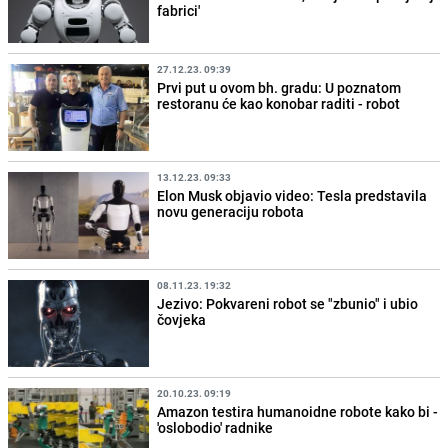
fabrici'
27.12.23. 09:39
Prvi put u ovom bh. gradu: U poznatom
restoranu će kao konobar raditi - robot
13.12.23. 09:33
Elon Musk objavio video: Tesla predstavila
novu generaciju robota
08.11.23. 19:32
Jezivo: Pokvareni robot se "zbunio" i ubio
čovjeka
20.10.23. 09:19
Amazon testira humanoidne robote kako bi -
'oslobodio' radnike