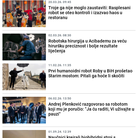
20.03.26. 09:45
Troje ga nije moglo zaustaviti: Rasplesani
robot se oteo kontroli i izazvao haos u
restoranu
02.03.26. 08:30
Robotska hirurgija u Acibademu za veću
hiruršku preciznost i bolje rezultate
liječenja
11.02.26. 11:35
Prvi humanoidni robot Roby u BiH prošetao
Starim mostom: Pitali ga hoće li skočiti
06.02.26. 13:50
Andrej Plenković razgovorao sa robotom
koji mu je poručio: "Ja ću raditi, Vi uživajte u
pauzi"
01.09.24. 12:39
Naučnici kreirali biohibridni stroj s