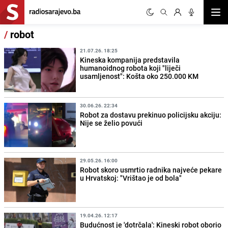
Otvor
/
robot
21.07.26. 18:25
Kineska kompanija predstavila
humanoidnog robota koji "liječi
usamljenost": Košta oko 250.000 KM
30.06.26. 22:34
Robot za dostavu prekinuo policijsku akciju:
Nije se želio povući
29.05.26. 16:00
Robot skoro usmrtio radnika najveće pekare
u Hrvatskoj: "Vrištao je od bola"
19.04.26. 12:17
Budućnost je 'dotrčala': Kineski robot oborio