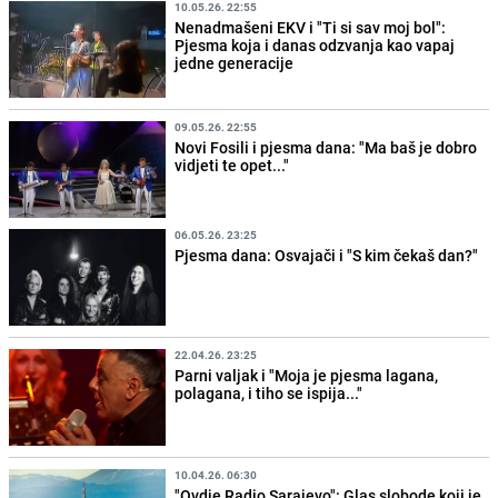
10.05.26. 22:55
Nenadmašeni EKV i "Ti si sav moj bol":
Pjesma koja i danas odzvanja kao vapaj
jedne generacije
09.05.26. 22:55
Novi Fosili i pjesma dana: "Ma baš je dobro
vidjeti te opet..."
06.05.26. 23:25
Pjesma dana: Osvajači i "S kim čekaš dan?"
22.04.26. 23:25
Parni valjak i "Moja je pjesma lagana,
polagana, i tiho se ispija..."
10.04.26. 06:30
"Ovdje Radio Sarajevo": Glas slobode koji je