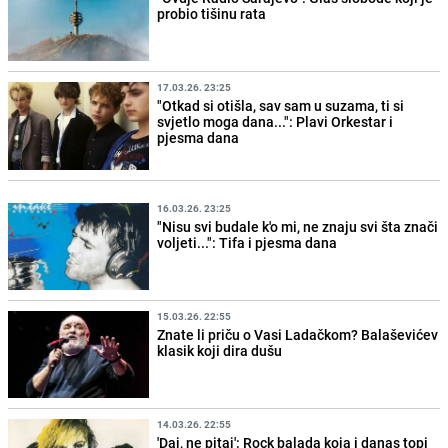
probio tišinu rata
17.03.26. 23:25
"Otkad si otišla, sav sam u suzama, ti si
svjetlo moga dana...": Plavi Orkestar i
pjesma dana
16.03.26. 23:25
"Nisu svi budale k'o mi, ne znaju svi šta znači
voljeti...": Tifa i pjesma dana
15.03.26. 22:55
Znate li priču o Vasi Ladačkom? Balaševićev
klasik koji dira dušu
14.03.26. 22:55
'Daj, ne pitaj': Rock balada koja i danas topi