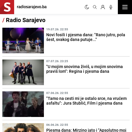
Otvor
/
Radio Sarajevo
19.07.26. 22:55
Novi fosili i pjesma dana: "Rano jutro, pola
šest, svakog dana putuje..."
07.07.26. 23:25
"U mojim snovima živiš, u mojim snovima
praviš lom": Regina i pjesma dana
07.06.26. 22:55
"Tamo na cesti mi je ostalo srce, na vrućem
asfaltu": Jura Stublić, Film i pjesma dana
06.06.26. 22:55
Pjesma dana: Mirzino jato i "Apsolutno moj