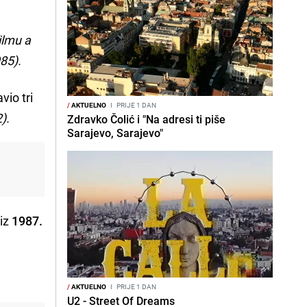
ilmu a
985).
vio tri
/
AKTUELNO
I
PRIJE 1 DAN
).
Zdravko Čolić i "Na adresi ti piše
Sarajevo, Sarajevo"
!
iz
1987.
/
AKTUELNO
I
PRIJE 1 DAN
U2 - Street Of Dreams