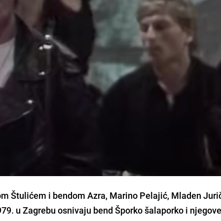
rom Štulićem i bendom Azra, Marino Pelajić, Mladen Jurič
979. u Zagrebu osnivaju bend Šporko šalaporko i njegov