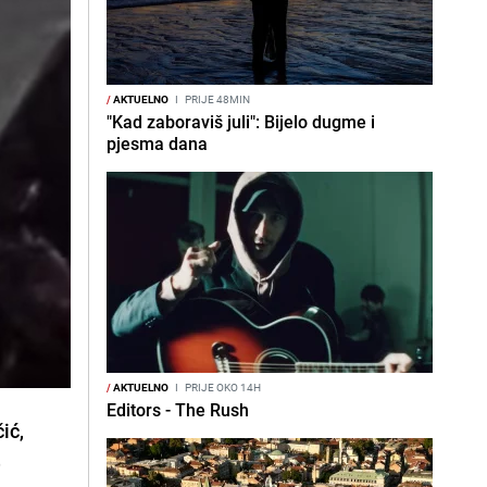
/
AKTUELNO
I
PRIJE 48MIN
"Kad zaboraviš juli": Bijelo dugme i
pjesma dana
/
AKTUELNO
I
PRIJE OKO 14H
Editors - The Rush
ić,
e