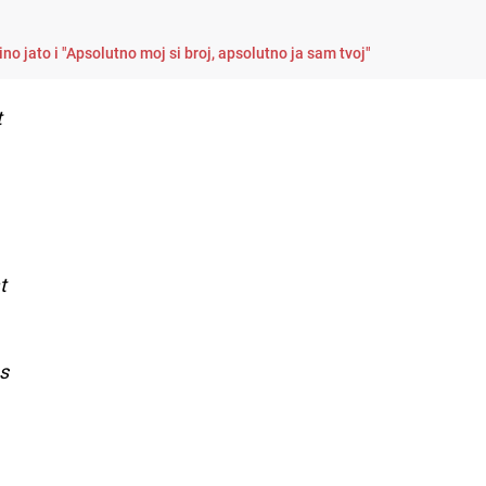
o jato i "Apsolutno moj si broj, apsolutno ja sam tvoj"
t
t
s