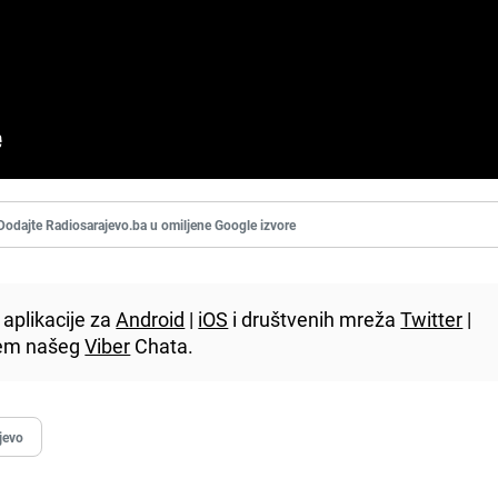
Dodajte Radiosarajevo.ba u omiljene Google izvore
aplikacije za
Android
|
iOS
i društvenih mreža
Twitter
|
utem našeg
Viber
Chata.
jevo