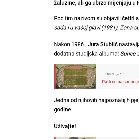
žaluzine, ali ga ubrzo mijenjaju u 
Pod tim nazivom su objavili
četiri
sada i u vašoj glavi (1981), Zona s
Nakon 1986.,
Jura Stublić
nastavlj
dodatna studijska albuma:
Sunce s
TRENDING
Radi se na sanacij
Jedna od njihovih najpoznatijih p
godine.
Uživajte!