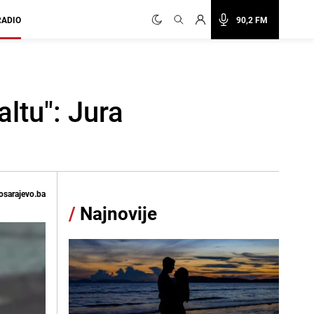
RADIO
90,2 FM
ltu": Jura
osarajevo.ba
/
Najnovije