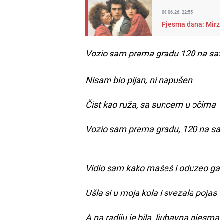
06.06.26. 22:55
Pjesma dana: Mirzin
Vozio sam prema gradu 120 na sa
Nisam bio pijan, ni napušen
Čist kao ruža, sa suncem u očima
Vozio sam prema gradu, 120 na sa
Vidio sam kako mašeš i oduzeo ga
Ušla si u moja kola i svezala pojas
A na radiju je bila, ljubavna pjesma