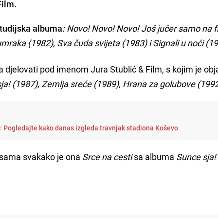
Film.
 studijska albuma
:
Novo! Novo! Novo! Još jučer samo na f
umraka (1982), Sva čuda svijeta (1983) i Signali u noći (1
a djelovati pod imenom Jura Stublić & Film, s kojim je obja
ja! (1987), Zemlja sreće (1989), Hrana za golubove (1992
i: Pogledajte kako danas izgleda travnjak stadiona Koševo
jesama svakako je ona
Srce na cesti
sa albuma
Sunce sja