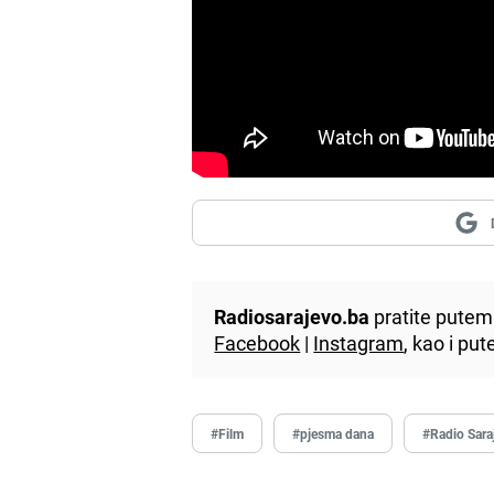
Radiosarajevo.ba
pratite putem 
Facebook
|
Instagram
, kao i p
#Film
#pjesma dana
#Radio Sara