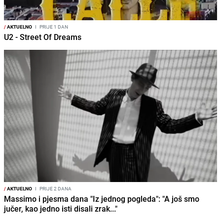
/
AKTUELNO
I
PRIJE 1 DAN
U2 - Street Of Dreams
/
AKTUELNO
I
PRIJE 2 DANA
Massimo i pjesma dana "Iz jednog pogleda": "A još smo
jučer, kao jedno isti disali zrak..."