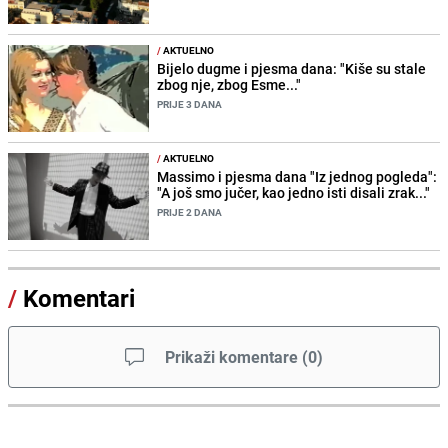
/
AKTUELNO
Bijelo dugme i pjesma dana: "Kiše su stale
zbog nje, zbog Esme..."
PRIJE 3 DANA
/
AKTUELNO
Massimo i pjesma dana "Iz jednog pogleda":
"A još smo jučer, kao jedno isti disali zrak..."
PRIJE 2 DANA
/
Komentari
Prikaži komentare
(
0
)