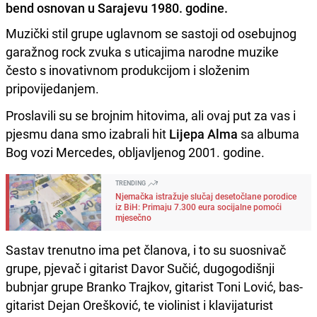
bend osnovan u Sarajevu 1980. godine.
Muzički stil grupe uglavnom se sastoji od osebujnog
garažnog rock zvuka s uticajima narodne muzike
često s inovativnom produkcijom i složenim
pripovijedanjem.
Proslavili su se brojnim hitovima, ali ovaj put za vas i
pjesmu dana smo izabrali hit
Lijepa Alma
sa albuma
Bog vozi Mercedes, obljavljenog 2001. godine.
TRENDING
Njemačka istražuje slučaj desetočlane porodice
iz BiH: Primaju 7.300 eura socijalne pomoći
mjesečno
Sastav trenutno ima pet članova, i to su suosnivač
grupe, pjevač i gitarist Davor Sučić, dugogodišnji
bubnjar grupe Branko Trajkov, gitarist Toni Lović, bas-
gitarist Dejan Orešković, te violinist i klavijaturist