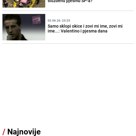
službenu pjesmu SP-a?
02.06.26. 23:25
Samo sklopi okice i zovi mi ime, zovi mi
ime...: Valentino i pjesma dana
/
Najnovije