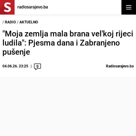
Otvor
/
RADIO
/
AKTUELNO
"Moja zemlja mala brana vel'koj rijeci
ludila": Pjesma dana i Zabranjeno
pušenje
04.06.26. 23:25
Radiosarajevo.ba
0