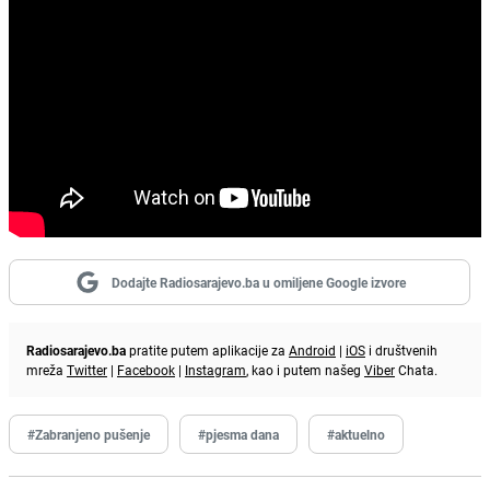
Dodajte Radiosarajevo.ba u omiljene Google izvore
Radiosarajevo.ba
pratite putem aplikacije za
Android
|
iOS
i društvenih
mreža
Twitter
|
Facebook
|
Instagram
, kao i putem našeg
Viber
Chata.
#Zabranjeno pušenje
#pjesma dana
#aktuelno