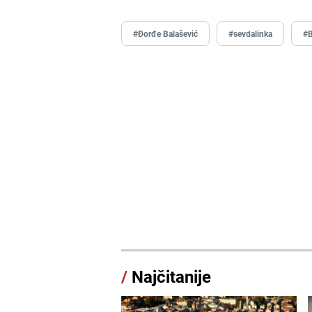
#Đorđe Balašević
#sevdalinka
#B
/
Najčitanije