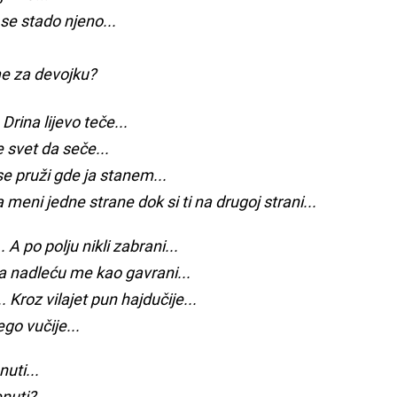
 se stado njeno...
me za devojku?
ina lijevo teče...
 svet da seče...
se pruži gde ja stanem...
meni jedne strane dok si ti na drugoj strani...
A po polju nikli zabrani...
a nadleću me kao gavrani...
roz vilajet pun hajdučije...
go vučije...
uti...
enuti?