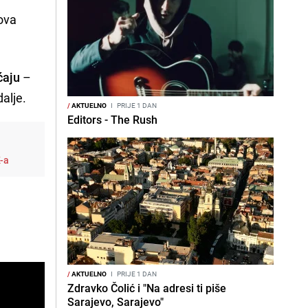
ova
ćaju
–
dalje.
/
AKTUELNO
I
PRIJE 1 DAN
Editors - The Rush
K-a
/
AKTUELNO
I
PRIJE 1 DAN
Zdravko Čolić i "Na adresi ti piše
Sarajevo, Sarajevo"