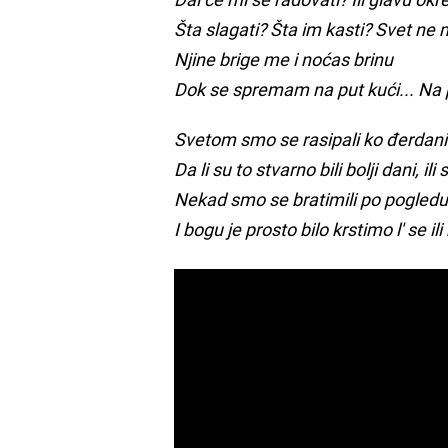
Šta slagati? Šta im kasti? Svet n
Njine brige me i noćas brinu
Dok se spremam na put kući... Na pu
Svetom smo se rasipali ko đerdani..
Da li su to stvarno bili bolji dani, ili
Nekad smo se bratimili po pogledu..
I bogu je prosto bilo krstimo l' se il