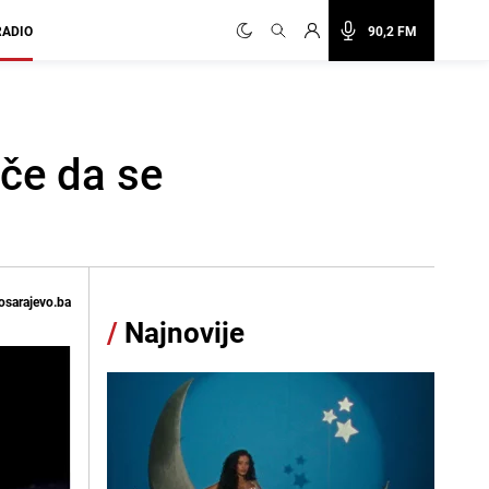
RADIO
90,2 FM
eče da se
osarajevo.ba
/
Najnovije