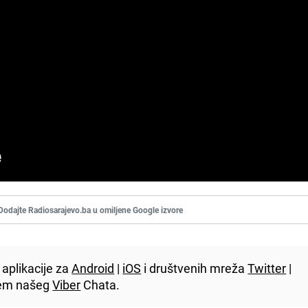
Dodajte Radiosarajevo.ba u omiljene Google izvore
aplikacije za
Android
|
iOS
i društvenih mreža
Twitter
|
utem našeg
Viber
Chata.