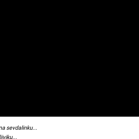
a sevdalinku...
viku...