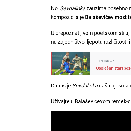
No,
Sevdalinka
zauzima posebno m
kompozicija je
Balaševićev most iz
U prepoznatljivom poetskom stilu,
na zajedništvo, ljepotu različitosti 
TRENDING
Uspješan start sez
Danas je
Sevdalinka
naša pjesma 
Uživajte u Balaševićevom remek-dje