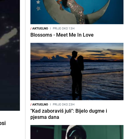
/
AKTUELNO
I
PRIJE OKO 13H
Blossoms - Meet Me In Love
/
AKTUELNO
I
PRIJE OKO 23H
"Kad zaboraviš juli": Bijelo dugme i
pjesma dana
osi