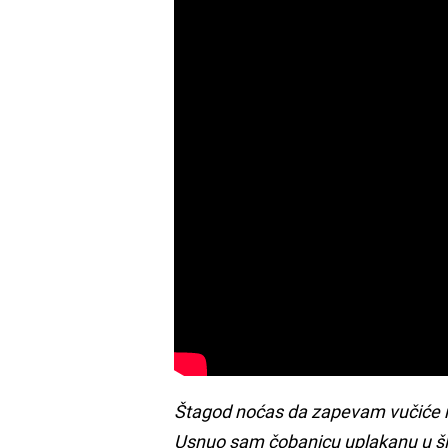
Štagod noćas da zapevam vučiće n
Usnuo sam čobanicu uplakanu u šlji