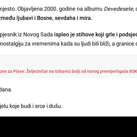
jesto. Objavljena 2000. godine na albumu
Devedesete,
među ljubavi i Bosne, sevdaha i mira.
 pjesnik iz Novog Sada
ispleo je stihove koji grle i podsje
i nostalgiju za vremenima kada su ljudi bili bliži, a granice 
one za Plave: Željezničar na Grbavici bolji od novog premijerligaša BS
dana.
lu koje budi i srce i dušu.