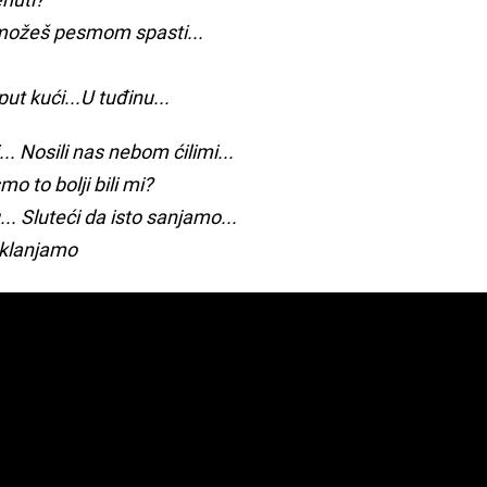
e možeš pesmom spasti...
t kući...U tuđinu...
. Nosili nas nebom ćilimi...
 smo to bolji bili mi?
. Sluteći da isto sanjamo...
i klanjamo