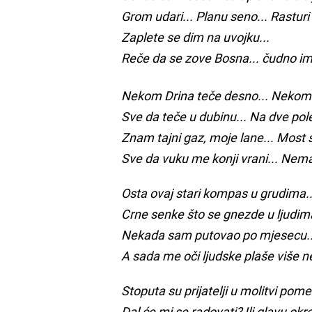
Grom udari... Planu seno... Rasturi
Zaplete se dim na uvojku...
Reče da se zove Bosna... čudno i
Nekom Drina teče desno... Nekom Dr
Sve da teče u dubinu... Na dve pole
Znam tajni gaz, moje lane... Most 
Sve da vuku me konji vrani... Nema 
Osta ovaj stari kompas u grudima... 
Crne senke što se gnezde u ljudim
Nekada sam putovao po mjesecu... K
A sada me oči ljudske plaše više ne
Stoputa su prijatelji u molitvi pomen
Dal će mi se radovati? Ili glavu okr