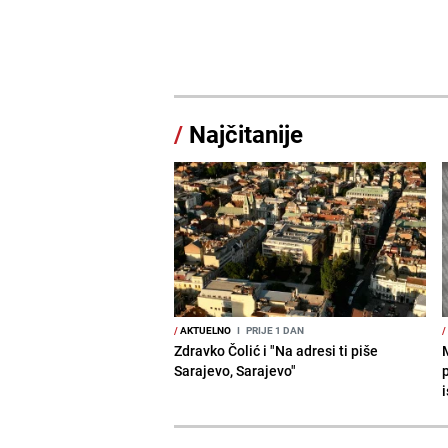
/
Najčitanije
/
AKTUELNO
I
PRIJE 1 DAN
/
Zdravko Čolić i "Na adresi ti piše
Sarajevo, Sarajevo"
i