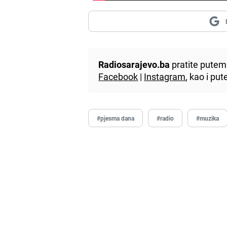
Radiosarajevo.ba
pratite putem 
Facebook
|
Instagram
, kao i p
#pjesma dana
#radio
#muzika