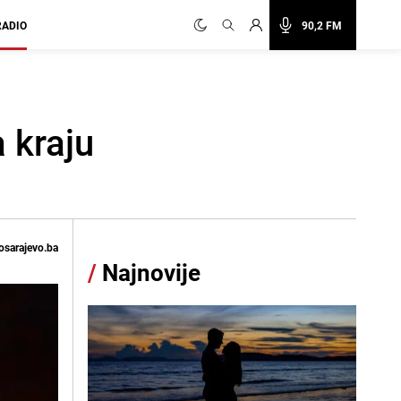
RADIO
90,2 FM
a kraju
osarajevo.ba
/
Najnovije