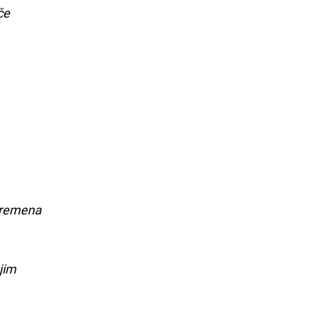
če
 vremena
jim