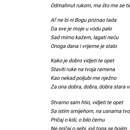
Odmahnut rukom, ma što me se ti
Al' ne bi ni Bogu priznao tada
Da sve je moje u vodu palo
Sad mirno kažem, lagati neću
Onoga dana i vrijeme je stalo
Kako je dobro vidjeti te opet
Staviti ruke na tvoja ramena
Kao nekad poljubi me nježno
Za ona dobra, dobra, dobra stara
Stvarno sam htio, vidjeti te opet
Sa istim smijehom, na usnama tvo
Pričaj o kiši, o bilo čemu
Ne pričaj o sebi, još toga se bojim