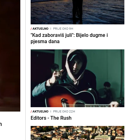
/
AKTUELNO
I
PRIJE OKO 9H
"Kad zaboraviš juli": Bijelo dugme i
pjesma dana
/
AKTUELNO
I
PRIJE OKO 22H
Editors - The Rush
h