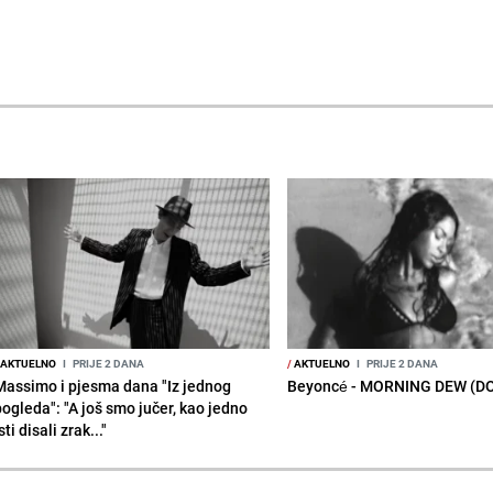
AKTUELNO
I
PRIJE 2 DANA
/
AKTUELNO
I
PRIJE 2 DANA
Massimo i pjesma dana "Iz jednog
Beyoncé - MORNING DEW (D
pogleda": "A još smo jučer, kao jedno
sti disali zrak..."