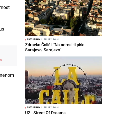
rnost
tus
/
AKTUELNO
I
PRIJE 1 DAN
Zdravko Čolić i "Na adresi ti piše
Sarajevo, Sarajevo"
-a
oimenom
/
AKTUELNO
I
PRIJE 1 DAN
U2 - Street Of Dreams