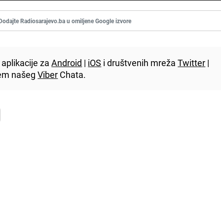
Dodajte Radiosarajevo.ba u omiljene Google izvore
aplikacije za
Android
|
iOS
i društvenih mreža
Twitter
|
utem našeg
Viber
Chata.